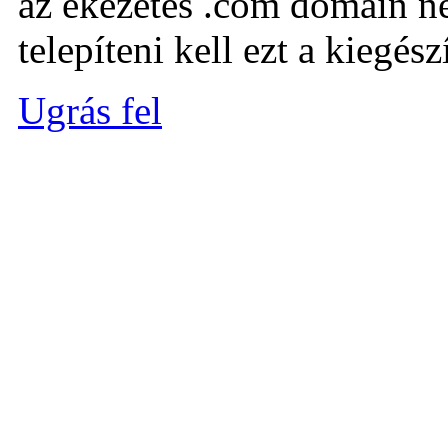
az ékezetes .com domain ne
telepíteni kell ezt a kiegészí
Ugrás fel