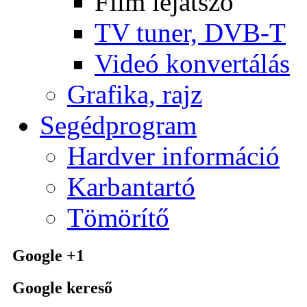
Film lejátszó
TV tuner, DVB-T
Videó konvertálás
Grafika, rajz
Segédprogram
Hardver információ
Karbantartó
Tömörítő
Google +1
Google kereső