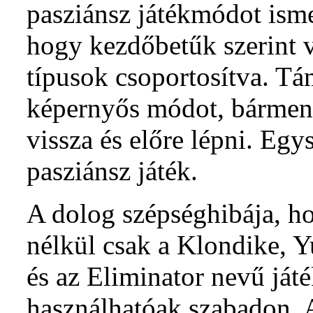
pasziánsz játékmódot isme
hogy kezdőbetűk szerint v
típusok csoportosítva. Tám
képernyős módot, bármenn
vissza és előre lépni. Egy
pasziánsz játék.
A dolog szépséghibája, ho
nélkül csak a Klondike, 
és az Eliminator nevű já
használhatóak szabadon. A