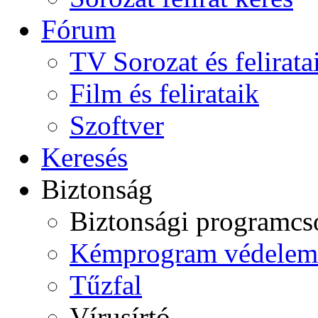
Fórum
TV Sorozat és felirata
Film és felirataik
Szoftver
Keresés
Biztonság
Biztonsági programc
Kémprogram védelem
Tűzfal
Vírusírtó