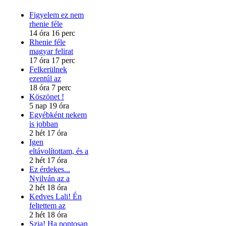
Figyelem ez nem
rhenie féle
14 óra 16 perc
Rhenie féle
magyar felirat
17 óra 17 perc
Felkerülnek
ezentúl az
18 óra 7 perc
Köszönet !
5 nap 19 óra
Egyébként nekem
is jobban
2 hét 17 óra
Igen
eltávolítottam, és a
2 hét 17 óra
Ez érdekes...
Nyilván az a
2 hét 18 óra
Kedves Lali! Én
feltettem az
2 hét 18 óra
Szia! Ha pontosan