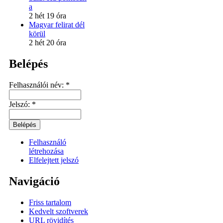
a
2 hét 19 óra
Magyar felirat dél
körül
2 hét 20 óra
Belépés
Felhasználói név:
*
Jelszó:
*
Felhasználó
létrehozása
Elfelejtett jelszó
Navigáció
Friss tartalom
Kedvelt szoftverek
URL rövidítés