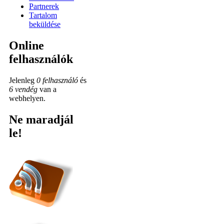
Partnerek
Tartalom
beküldése
Online
felhasználók
Jelenleg
0 felhasználó
és
6 vendég
van a
webhelyen.
Ne maradjál
le!