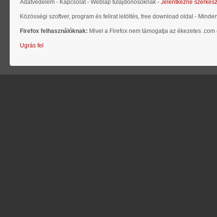
Adatvédelem - Kapcsolat - Weblap tulajdonosoknak -
Jelentkezne szerkes
Közösségi szoftver, program és felirat letöltés, free download oldal - Minde
Firefox felhasználóknak:
Mivel a Firefox nem támogatja az ékezetes .com d
Ugrás fel