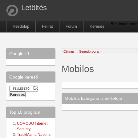
Letöltés
Biztonság
Inter
Kezdőlap
Felirat
Fórum
Keresés
Címlap
→
Segédprogram
Google +1
Mobilos
Google kereső
Mobilos kategória ismertetője
Top 10 program
COMODO Internet
Security
TrackMania Nations