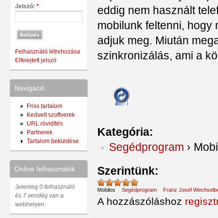
Jelszó:
*
eddig nem használt telef
mobilunk feltenni, hogy
adjuk meg. Miután megad
Felhasználó létrehozása
szinkronizálás, ami a k
Elfelejtett jelszó
Navigáció
Friss tartalom
Kedvelt szoftverek
URL rövidítés
Kategória:
Partnerek
Tartalom beküldése
Segédprogram
›
Mobi
Szerintünk:
Online felhasználók
Jelenleg
0 felhasználó
Mobilos
Segédprogram
Franz Josef Wechselb
és
7 vendég
van a
A hozzászóláshoz
regiszt
webhelyen.