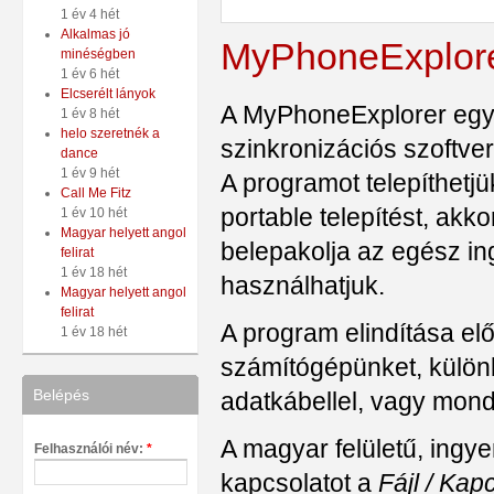
1 év 4 hét
Alkalmas jó
MyPhoneExplor
minéségben
1 év 6 hét
Elcserélt lányok
A MyPhoneExplorer egy 
1 év 8 hét
helo szeretnék a
szinkronizációs szoftve
dance
1 év 9 hét
A programot telepíthetj
Call Me Fitz
portable telepítést, akk
1 év 10 hét
Magyar helyett angol
belepakolja az egész ing
felirat
1 év 18 hét
használhatjuk.
Magyar helyett angol
felirat
A program elindítása elő
1 év 18 hét
számítógépünket, külön
Belépés
adatkábellel, vagy mond
A magyar felületű, ingy
Felhasználói név:
*
kapcsolatot a
Fájl / Kap