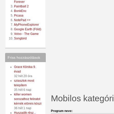
Forever
Paintball 2
BonkEnc
Picasa
NotePad ++
MyPhoneExplorer
Google Earth (Föld)
Volvo - The Game
Songbird
Friss hozzászólások
Grace Klinika 9.
évad
32 hét 20 óra
sziasztok most
telepítem
35 hét 6 nap
killer women
Mobilos kategóri
sorozathoz feliratot
kérnék elöreis köszi
36 hét 1 nap
Program neve:
Huszadik rész...