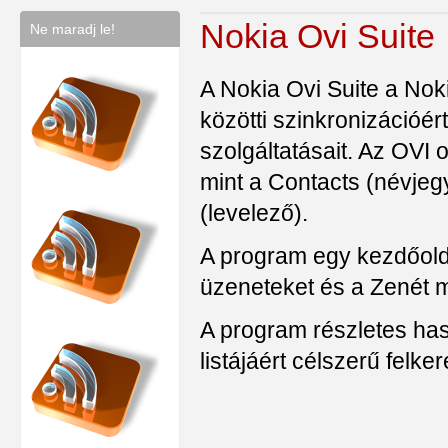
Nokia Ovi Suite
Ne maradj le!
A Nokia Ovi Suite a Noki
közötti szinkronizációér
szolgáltatásait. Az OVI 
mint a Contacts (névjeg
(levelező).
A program egy kezdőoldal
üzeneteket és a Zenét m
A program részletes hasz
listájáért célszerű felker