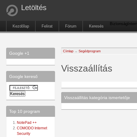
Letöltés
Biztonság
Inter
Kezdőlap
Felirat
Fórum
Keresés
Címlap
→
Segédprogram
Google +1
Visszaállítás
Google kereső
Visszaállítás kategória ismertetője
Top 10 program
NotePad ++
COMODO Internet
Security