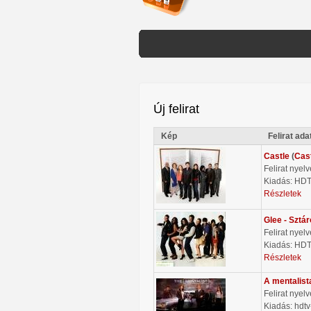
Új felirat
Kép
Felirat ada
Castle
(
Cas
Felirat nyel
Kiadás: HD
Részletek
Glee - Sztá
Felirat nyel
Kiadás: HD
Részletek
A mentalist
Felirat nyel
Kiadás: hdtv