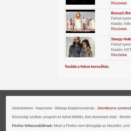
Részletek
Bosszú
(
Re
Felirat nyel
Kiadás: hdtv
Részletek
Sleepy Holl
Felirat nyel
Kiadás: HD
Részletek
Tovább a felirat keresőhöz.
Adatvédelem - Kapcsolat - Weblap tulajdonosoknak -
Jelentkezne szerkes
Közösségi szoftver, program és felirat letöltés, free download oldal - Minde
Firefox felhasználóknak:
Mivel a Firefox nem támogatja az ékezetes .com d