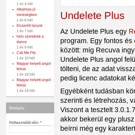
1 év 4 hét
Alkalmas jó
Undelete Plus
minéségben
1 év 6 hét
Elcserélt lányok
Az Undelete Plus egy
R
1 év 7 hét
helo szeretnék a
program. Egy fontos és
dance
1 év 9 hét
között: míg Recuva ingy
Call Me Fitz
Undelete Plus angol fel
1 év 10 hét
Magyar helyett angol
tölteni, de az adat vissz
felirat
1 év 18 hét
pedig licenc adatokat ké
Magyar helyett angol
felirat
Egyébként tudásban körü
1 év 18 hét
szerinti és létrehozás, 
Belépés
Viszont a tesztelt 3.0.
akkor bekerül egy plusz
Felhasználói név:
*
beírni még egy karaktert