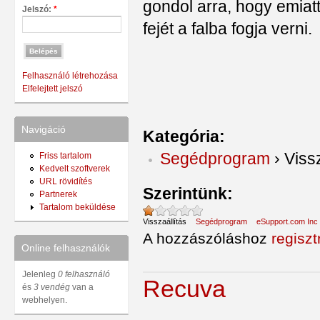
gondol arra, hogy emiat
Jelszó:
*
fejét a falba fogja verni.
Felhasználó létrehozása
Elfelejtett jelszó
Navigáció
Kategória:
Segédprogram
›
Vissz
Friss tartalom
Kedvelt szoftverek
URL rövidítés
Szerintünk:
Partnerek
Tartalom beküldése
Visszaállítás
Segédprogram
eSupport.com Inc
A hozzászóláshoz
regiszt
Online felhasználók
Jelenleg
0 felhasználó
Recuva
és
3 vendég
van a
webhelyen.