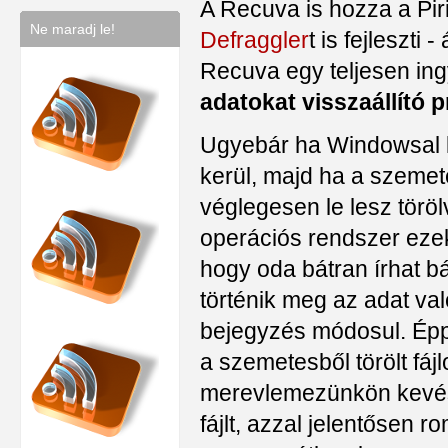
A Recuva is hozza a Pir
Ne maradj le!
Defraggler
t is fejleszti
Recuva egy teljesen ingy
adatokat visszaállító 
Ugyebár ha Windowsal le
kerül, majd ha a szemetes
véglegesen le lesz törö
operációs rendszer ezek
hogy oda bátran írhat b
történik meg az adat való
bejegyzés módosul. Épp
a szemetesből törölt fá
merevlemezünkön kevés 
fájlt, azzal jelentősen 