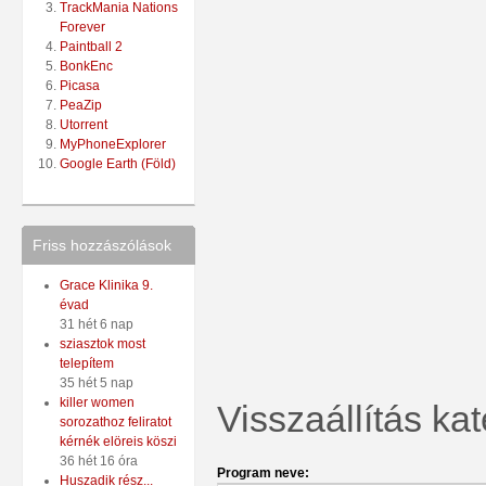
TrackMania Nations
Forever
Paintball 2
BonkEnc
Picasa
PeaZip
Utorrent
MyPhoneExplorer
Google Earth (Föld)
Friss hozzászólások
Grace Klinika 9.
évad
31 hét 6 nap
sziasztok most
telepítem
35 hét 5 nap
killer women
Visszaállítás ka
sorozathoz feliratot
kérnék elöreis köszi
36 hét 16 óra
Program neve:
Huszadik rész...