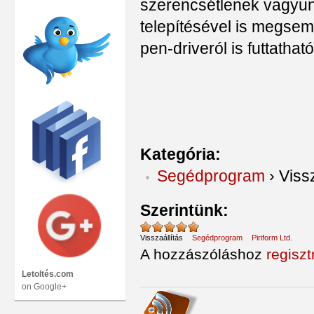
szerencsétlenek vagyu
telepítésével is megsem
pen-driveról is futtathat
Kategória:
Segédprogram
›
Vissz
Szerintünk:
Visszaállítás
Segédprogram
Piriform Ltd.
A hozzászóláshoz
regiszt
Letoltés.com
on Google+