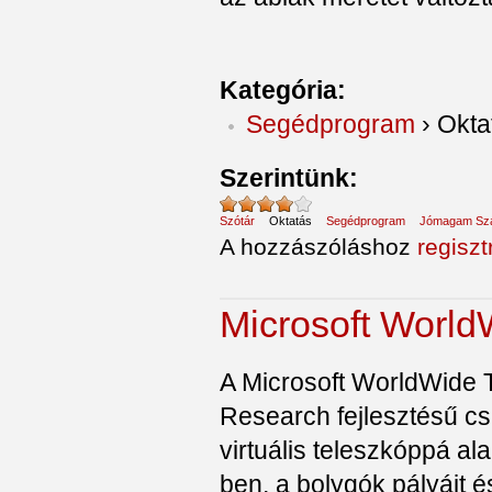
Kategória:
Segédprogram
›
Okta
Szerintünk:
Szótár
Oktatás
Segédprogram
Jómagam Szá
A hozzászóláshoz
regiszt
Microsoft World
A Microsoft WorldWide 
Research fejlesztésű cs
virtuális teleszkóppá a
ben, a bolygók pályáit é