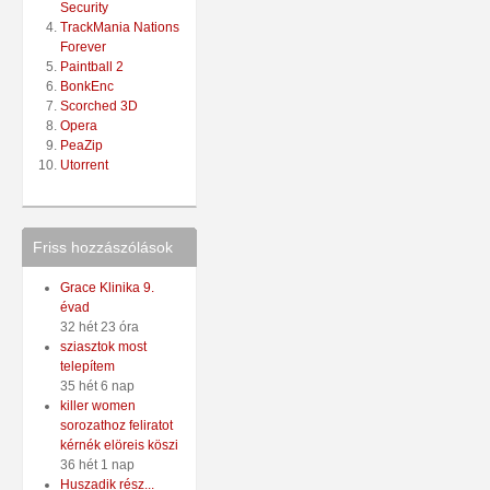
Security
TrackMania Nations
Forever
Paintball 2
BonkEnc
Scorched 3D
Opera
PeaZip
Utorrent
Friss hozzászólások
Grace Klinika 9.
évad
32 hét 23 óra
sziasztok most
telepítem
35 hét 6 nap
killer women
sorozathoz feliratot
kérnék elöreis köszi
36 hét 1 nap
Huszadik rész...