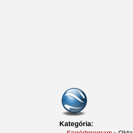
Kategória:
Segédprogram
›
Okta