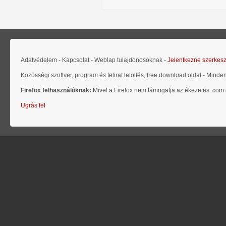
Adatvédelem - Kapcsolat - Weblap tulajdonosoknak -
Jelentkezne szerkes
Közösségi szoftver, program és felirat letöltés, free download oldal - Minde
Firefox felhasználóknak:
Mivel a Firefox nem támogatja az ékezetes .com d
Ugrás fel