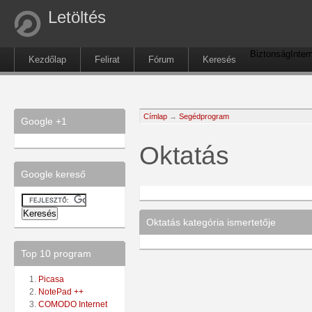
Letöltés
Biztonság
Inter
Kezdőlap
Felirat
Fórum
Keresés
Címlap
→
Segédprogram
Google +1
Oktatás
Google kereső
Oktatás kategória ismertetője
Top 10 program
Picasa
NotePad ++
COMODO Internet