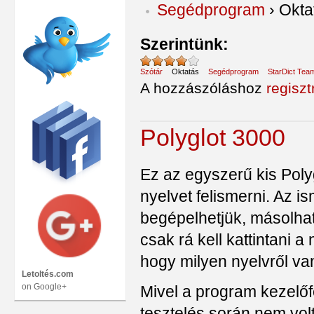
Segédprogram
›
Okta
Szerintünk:
Szótár
Oktatás
Segédprogram
StarDict Tea
A hozzászóláshoz
regiszt
Polyglot 3000
Ez az egyszerű kis Pol
nyelvet felismerni. Az 
begépelhetjük, másolhatj
csak rá kell kattintani 
hogy milyen nyelvről van
Letoltés.com
on Google+
Mivel a program kezelőf
tesztelés során nem vol