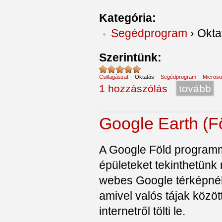
Kategória:
Segédprogram
›
Okta
Szerintünk:
Csillagászat
Oktatás
Segédprogram
Microso
1 hozzászólás
tovább
Google Earth (F
A Google Föld programm
épületeket tekinthetünk
webes Google térképnél
amivel valós tájak közö
internetről tölti le.