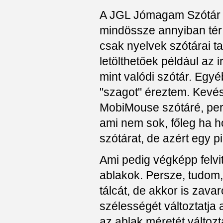
A JGL Jómagam Szótár e
mindössze annyiban tér
csak nyelvek szótárai ta
letölthetőek például az 
mint valódi szótár. Egy
"szagot" éreztem. Kevés
MobiMouse szótáré, per
ami nem sok, főleg ha 
szótárat, de azért egy pi
Ami pedig végképp felvit
ablakok. Persze, tudom,
tálcát, de akkor is zava
szélességét változtatja a
az ablak méretét változta