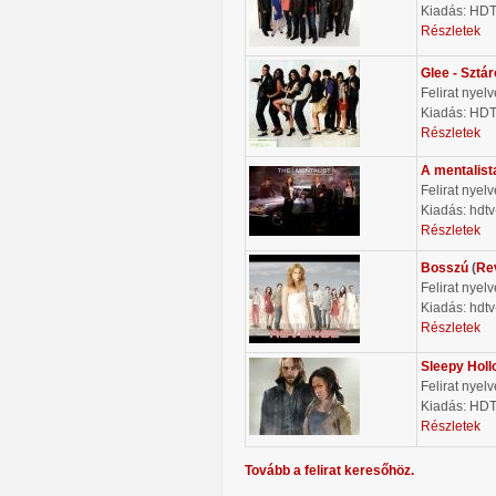
Kiadás: HD
Részletek
Glee - Sztá
Felirat nyel
Kiadás: HD
Részletek
A mentalist
Felirat nyel
Kiadás: hdtv
Részletek
Bosszú
(
Re
Felirat nyel
Kiadás: hdtv
Részletek
Sleepy Holl
Felirat nyel
Kiadás: HD
Részletek
Tovább a felirat keresőhöz.