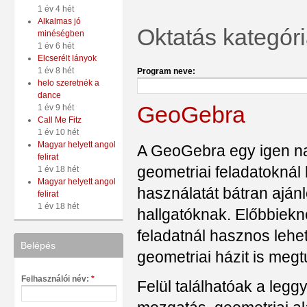
1 év 4 hét
Alkalmas jó
Oktatás kategóri
minéségben
1 év 6 hét
Elcserélt lányok
1 év 8 hét
Program neve:
helo szeretnék a
dance
GeoGebra
1 év 9 hét
Call Me Fitz
1 év 10 hét
Magyar helyett angol
A GeoGebra egy igen nag
felirat
geometriai feladatoknál
1 év 18 hét
Magyar helyett angol
használatát bátran aján
felirat
1 év 18 hét
hallgatóknak. Előbbiek
feladatnál hasznos lehe
Belépés
geometriai házit is meg
Felhasználói név:
*
Felül találhatóak a leg