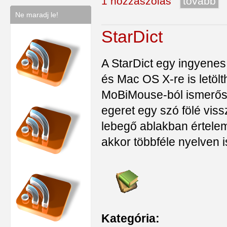
1 hozzászólás
tovább
Ne maradj le!
StarDict
A StarDict egy ingyenes
és Mac OS X-re is letölt
MoBiMouse-ból ismerős l
egeret egy szó fölé vis
lebegő ablakban értele
akkor többféle nyelven is
Kategória: