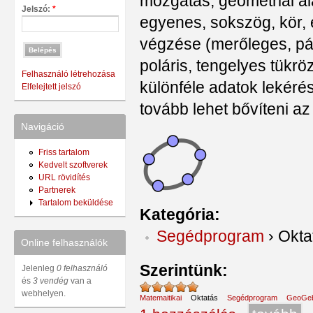
mozgatás, geometriai al
Jelszó:
*
egyenes, sokszög, kör, e
végzése (merőleges, pá
poláris, tengelyes tükröz
Felhasználó létrehozása
különféle adatok lekérés
Elfelejtett jelszó
tovább lehet bővíteni a
Navigáció
Friss tartalom
Kedvelt szoftverek
URL rövidítés
Partnerek
Tartalom beküldése
Kategória:
Segédprogram
›
Okta
Online felhasználók
Szerintünk:
Jelenleg
0 felhasználó
és
3 vendég
van a
webhelyen.
Matemaitikai
Oktatás
Segédprogram
GeoGe