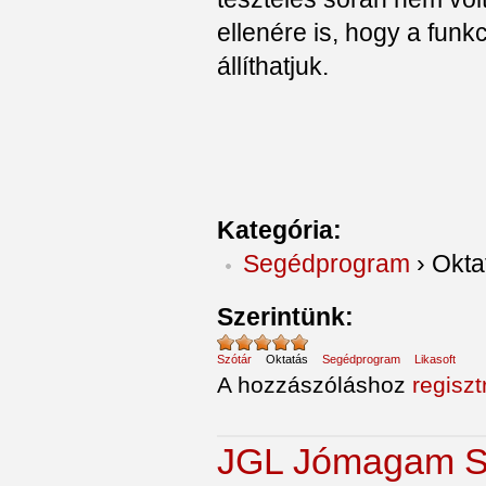
ellenére is, hogy a fun
állíthatjuk.
Kategória:
Segédprogram
›
Okta
Szerintünk:
Szótár
Oktatás
Segédprogram
Likasoft
A hozzászóláshoz
regiszt
JGL Jómagam S