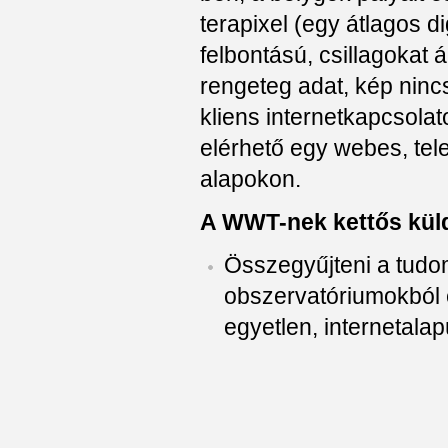
terapixel (egy átlagos 
felbontású, csillagokat
rengeteg adat, kép ninc
kliens internetkapcsolato
elérhető egy webes, telep
alapokon.
A WWT-nek kettős kül
Összegyűjteni a tudo
obszervatóriumokból 
egyetlen, internetala