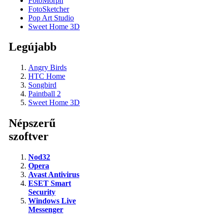
FotoMorph
FotoSketcher
Pop Art Studio
Sweet Home 3D
Legújabb
Angry Birds
HTC Home
Songbird
Paintball 2
Sweet Home 3D
Népszerű
szoftver
Nod32
Opera
Avast Antivirus
ESET Smart
Security
Windows Live
Messenger