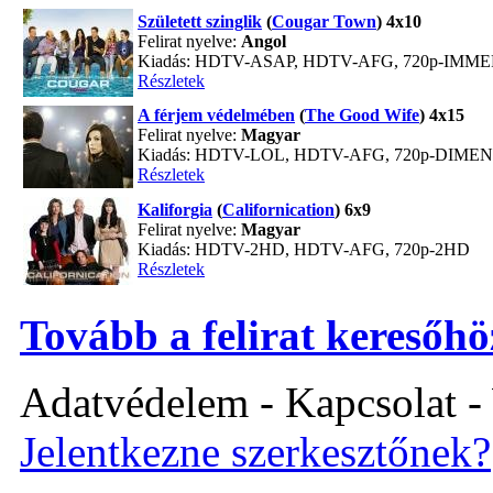
Született szinglik
(
Cougar Town
) 4x10
Felirat nyelve:
Angol
Kiadás: HDTV-ASAP, HDTV-AFG, 720p-IMM
Részletek
A férjem védelmében
(
The Good Wife
) 4x15
Felirat nyelve:
Magyar
Kiadás: HDTV-LOL, HDTV-AFG, 720p-DIME
Részletek
Kaliforgia
(
Californication
) 6x9
Felirat nyelve:
Magyar
Kiadás: HDTV-2HD, HDTV-AFG, 720p-2HD
Részletek
Tovább a felirat keresőhö
Adatvédelem - Kapcsolat -
Jelentkezne szerkesztőnek?