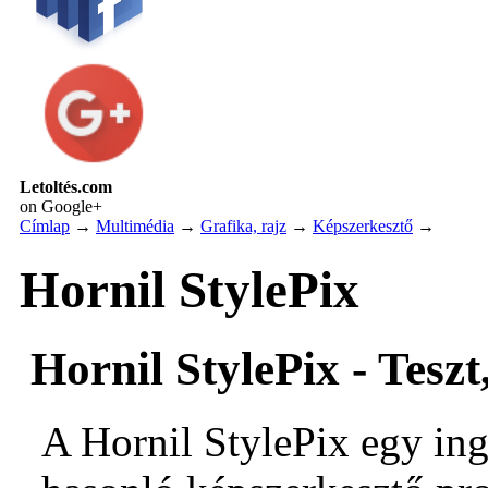
Letoltés.com
on Google+
Címlap
→
Multimédia
→
Grafika, rajz
→
Képszerkesztő
→
Hornil StylePix
Hornil StylePix - Teszt
A Hornil StylePix egy in