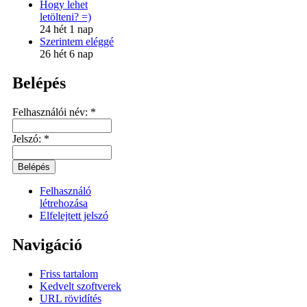
Hogy lehet
letölteni? =)
24 hét 1 nap
Szerintem eléggé
26 hét 6 nap
Belépés
Felhasználói név:
*
Jelszó:
*
Felhasználó
létrehozása
Elfelejtett jelszó
Navigáció
Friss tartalom
Kedvelt szoftverek
URL rövidítés