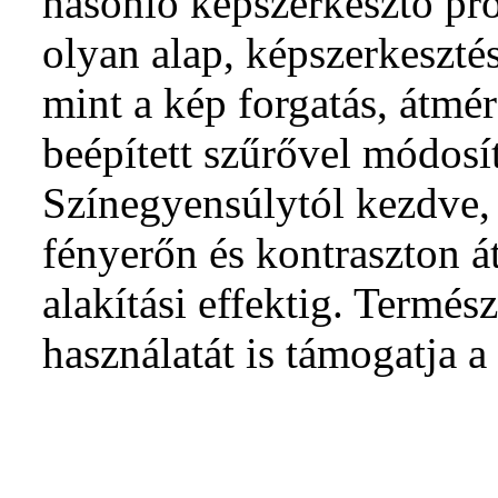
hasonló képszerkesztő pr
olyan alap, képszerkesztés
mint a kép forgatás, átmér
beépített szűrővel módosí
Színegyensúlytól kezdve
fényerőn és kontraszton át
alakítási effektig. Termés
használatát is támogatja 