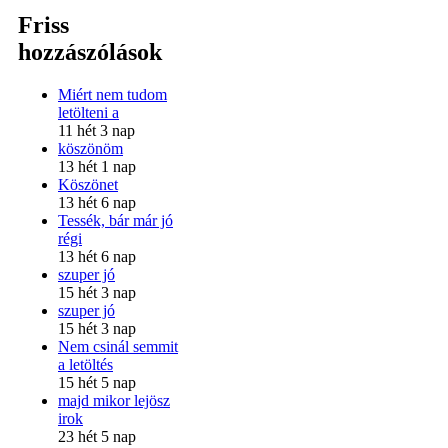
Friss
hozzászólások
Miért nem tudom
letölteni a
11 hét 3 nap
köszönöm
13 hét 1 nap
Köszönet
13 hét 6 nap
Tessék, bár már jó
régi
13 hét 6 nap
szuper jó
15 hét 3 nap
szuper jó
15 hét 3 nap
Nem csinál semmit
a letöltés
15 hét 5 nap
majd mikor lejösz
irok
23 hét 5 nap