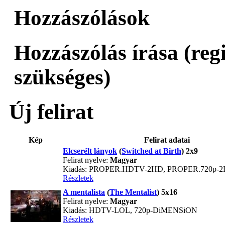
Hozzászólások
Hozzászólás írása (reg
szükséges)
Új felirat
Kép
Felirat adatai
Elcserélt lányok
(
Switched at Birth
) 2x9
Felirat nyelve:
Magyar
Kiadás: PROPER.HDTV-2HD, PROPER.720p-
Részletek
A mentalista
(
The Mentalist
) 5x16
Felirat nyelve:
Magyar
Kiadás: HDTV-LOL, 720p-DiMENSiON
Részletek