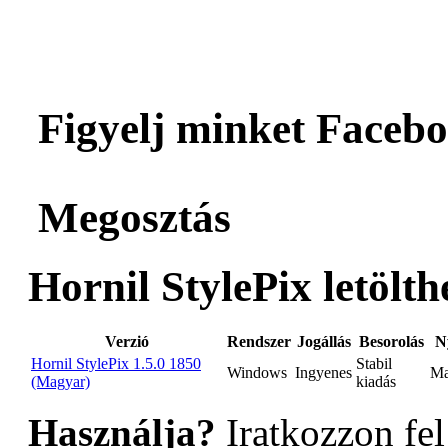
Figyelj minket Facebo
Megosztás
Hornil StylePix letölth
Verzió
Rendszer
Jogállás
Besorolás
N
Hornil StylePix 1.5.0 1850
Stabil
Windows
Ingyenes
Ma
(Magyar)
kiadás
Használja?
Iratkozzon fel