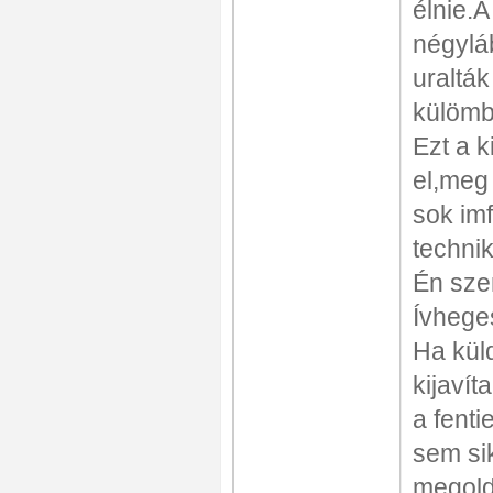
élnie.A
négylá
uralták
külömb
Ezt a k
el,meg
sok im
technik
Én sze
Ívhege
Ha kül
kijavít
a fenti
sem si
megold