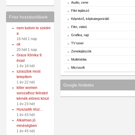
Audio, zene
Film lejátszó
Friss hozzászólások
Képnéző, képkategorizáló
Film, videó
nem tudom le szedni
a
Grafika, rajz
16 hét 1 nap
TV tuner
ok
20 hét 1 nap
Zenelejátszók
Grace Klinika 9.
Multimédia
évad
1 év 18 hét
Microsoft
sziasztok most
telepítem
1 év 22 hét
Google hirdetés
killer women
sorozathoz feliratot
kérnék elöreis köszi
1 év 23 hét
Huszadik rész...
1 év 43 hét
Alkalmas jó
minéségben
1 év 45 hét