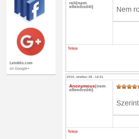
roli(nem
ellenőrzött)
Nem ro
Teteje
Letoltés.com
on Google+
2010, október 28 - 14:31
Anonymous
(nem
ellenőrzött)
Szerin
Teteje