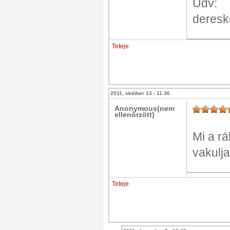
Üdv:
deresk
Teteje
2011, október 13 - 11:36
Anonymous(nem
ellenőrzött)
Mi a r
vakulja
Teteje