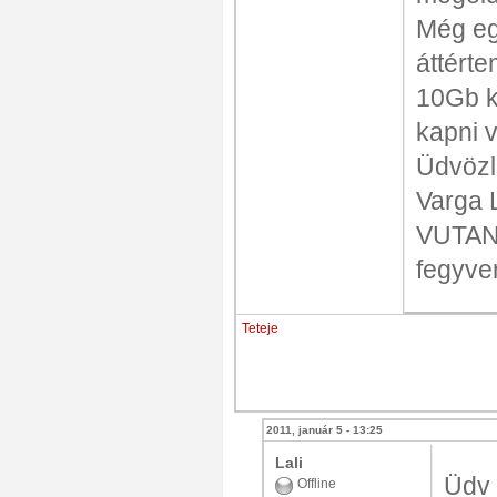
Még eg
áttért
10Gb k
kapni 
Üdvözl
Varga 
VUTANG
fegyve
Teteje
2011, január 5 - 13:25
Lali
Üdv
Offline