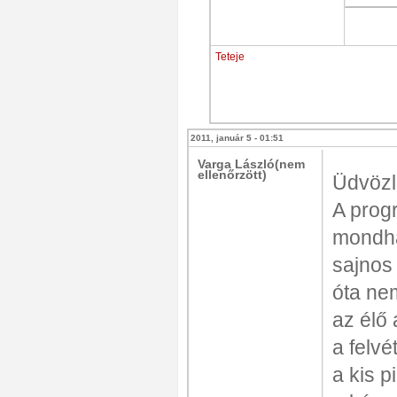
Teteje
2011, január 5 - 01:51
Varga László(nem
ellenőrzött)
Üdvözl
A prog
mondha
sajnos
óta ne
az élő
a felvé
a kis p