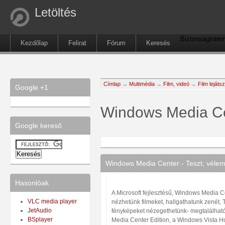
Letöltés
Biztonság
Inter
Kezdőlap
Felirat
Fórum
Keresés
Címlap
→
Multimédia
→
Film, videó
→
Film lejáts
Google +1
Windows Media C
Google kereső
Windows Media Center - Teszt, vélem
Hasonlóak
A Microsoft fejlesztésű, Windows Media C
VLC media player
nézhetünk filmeket, hallgathatunk zenét,
JetAudio
fényképeket nézegethetünk- megtalálha
BSplayer
Media Center Edition, a Windows Vista 