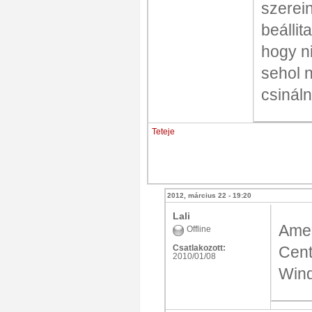
szerei
beállit
hogy n
sehol 
csináln
Teteje
2012, március 22 - 19:20
Lali
Ame
Offline
Csatlakozott:
Cent
2010/01/08
Wind