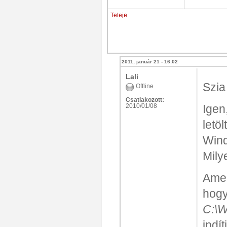
Teteje
2011, január 21 - 16:02
Lali
Szia
Offline
Csatlakozott:
2010/01/08
Igen
letö
Wind
Mily
Amen
hogy
C:\W
indí