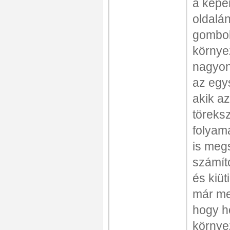
a képe
oldalá
gombo
környe
nagyon
az egy
akik a
töreksz
folyam
is meg
számít
és kiüt
már m
hogy h
környe