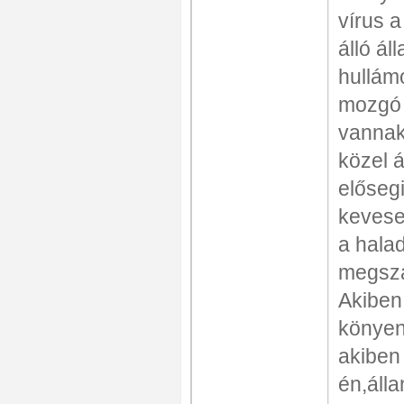
vírus 
álló ál
hullám
mozgó 
vannak.
közel 
előseg
kevesen
a hala
megszá
Akiben 
könyen
akiben 
én,áll