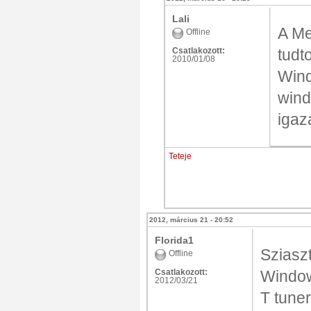
Lali
A Me
Offline
Csatlakozott:
tudt
2010/01/08
Wind
wind
igaz
Teteje
2012, március 21 - 20:52
Florida1
Sziaszt
Offline
Csatlakozott:
Window
2012/03/21
T tuner