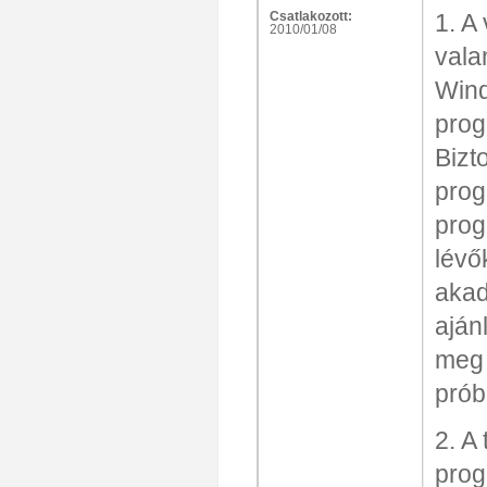
Csatlakozott:
1. A
2010/01/08
vala
Wind
prog
Bizt
prog
prog
lévő
akad
aján
meg 
prób
2. A
prog