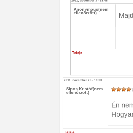
2011, december 3 - 18:48
Anonymous(nem
ellenőrzött)
Majd
Teteje
2011, november 25 - 19:00
Sipos Kristóf(nem
ellenőrzött)
Én nem 
Hogyan 
Teteje