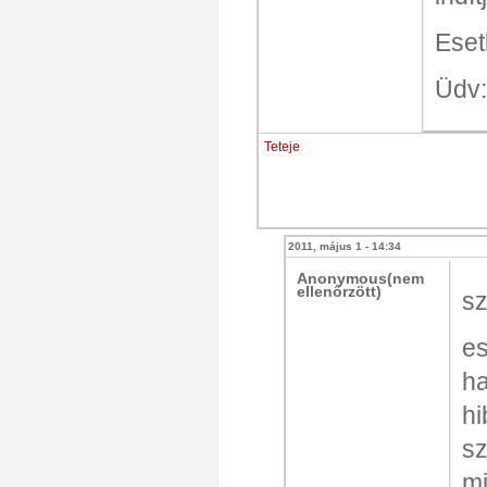
Eset
Üdv:
Teteje
2011, május 1 - 14:34
Anonymous(nem
ellenőrzött)
sz
es
ha
hi
sz
mi