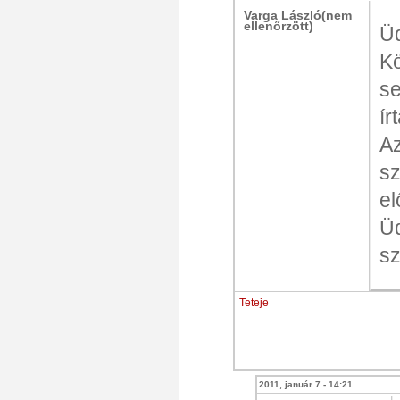
Varga László(nem
ellenőrzött)
Üd
Kö
se
ír
A
sz
el
Üd
s
Teteje
2011, január 7 - 14:21