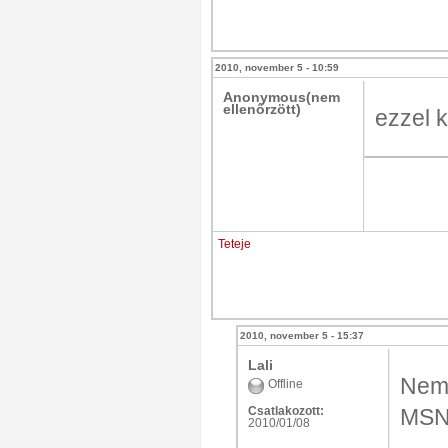
2010, november 5 - 10:59
Anonymous(nem
ellenőrzött)
ezzel k
Teteje
2010, november 5 - 15:37
Lali
Nem,
Offline
Csatlakozott:
MSN
2010/01/08