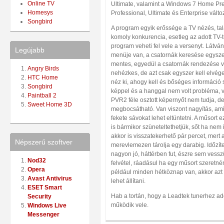
Online TV
Ultimate, valamint a Windows 7 Home Pr
Homesys
Professional, Ultimate és Enterprise válto
Songbird
A program egyik erőssége a TV nézés, talá
komoly konkurencia, esetleg az adott TV-
program veheti fel vele a versenyt. Látvá
Legújabb
menüje van, a csatornák keresése egysz
mentes, egyedül a csatornák rendezése vo
Angry Birds
nehézkes, de azt csak egyszer kell elvég
HTC Home
néz ki, ahogy kell és bőséges információ
Songbird
képpel és a hanggal nem volt probléma, v
Paintball 2
PVR2 féle osztott képernyőt nem tudja, d
Sweet Home 3D
megbocsátható. Van viszont nagyítás, ami
fekete sávokat lehet eltüntetni. A műsort
is bármikor szüneteltethetjük, sőt ha nem i
akkor is visszatekerhető pár percet, mert
Népszerű szoftver
merevlemezen tárolja egy darabig. Időzített
nagyon jó, háttérben fut, észre sem vessz
Nod32
felvétel, ráadásul ha egy műsort szeretné
Opera
például minden hétköznap van, akkor azt 
Avast Antivirus
lehet állítani.
ESET Smart
Hab a tortán, hogy a Leadtek tunerhez adot
Security
működik vele.
Windows Live
Messenger