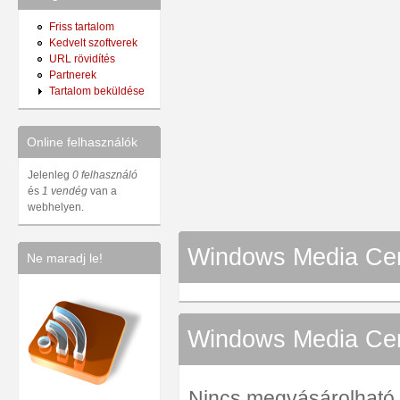
Friss tartalom
Kedvelt szoftverek
URL rövidítés
Partnerek
Tartalom beküldése
Online felhasználók
Jelenleg
0 felhasználó
és
1 vendég
van a
webhelyen.
Windows Media Cente
Ne maradj le!
Windows Media Cen
Nincs megvásárolható ve