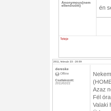
Anonymous(nem
ellenőrzött)
én 
Teteje
2011, február 23 - 20:59
dereske
Nekem 
Offline
Csatlakozott:
(HOME
2011/02/22
Azaz n
Fél óra
Valaki 