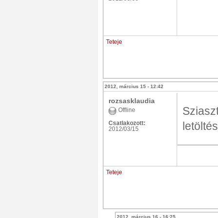
Teteje
2012, március 15 - 12:42
rozsasklaudia
Sziasz
Offline
Csatlakozott:
letölt
2012/03/15
Teteje
2012, március 16 - 16:25