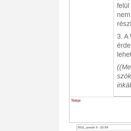
felü
nem 
rész
3. A
érde
lehe
((Me
szók
inká
Teteje
2011, január 5 - 22:59