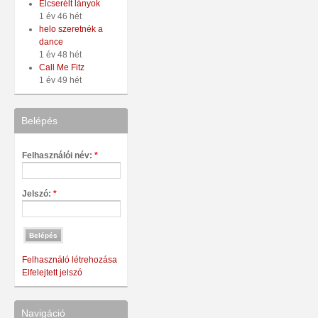
Elcserélt lányok
1 év 46 hét
helo szeretnék a
dance
1 év 48 hét
Call Me Fitz
1 év 49 hét
Belépés
Felhasználói név:
*
Jelszó:
*
Felhasználó létrehozása
Elfelejtett jelszó
Navigáció