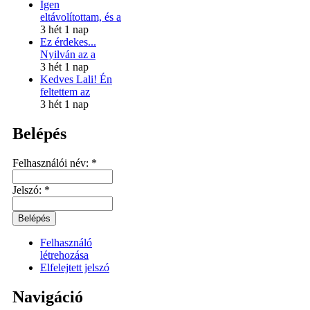
Igen
eltávolítottam, és a
3 hét 1 nap
Ez érdekes...
Nyilván az a
3 hét 1 nap
Kedves Lali! Én
feltettem az
3 hét 1 nap
Belépés
Felhasználói név:
*
Jelszó:
*
Felhasználó
létrehozása
Elfelejtett jelszó
Navigáció