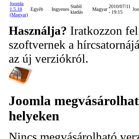
Joomla
Stabil
2010/07/11
1.5.18
Egyéb
Ingyenes
Magyar
Jo
kiadás
- 19:15
(Magyar)
Használja?
Iratkozzon fel
szoftvernek a hírcsatornáj
az új verziókról.
Joomla megvásárolható
helyeken
Nincs megvásárolható verz