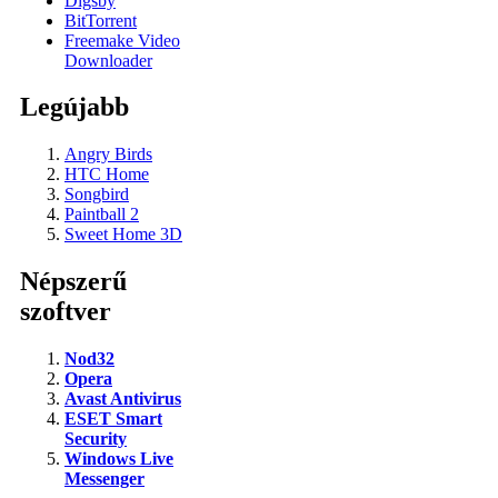
Digsby
BitTorrent
Freemake Video
Downloader
Legújabb
Angry Birds
HTC Home
Songbird
Paintball 2
Sweet Home 3D
Népszerű
szoftver
Nod32
Opera
Avast Antivirus
ESET Smart
Security
Windows Live
Messenger