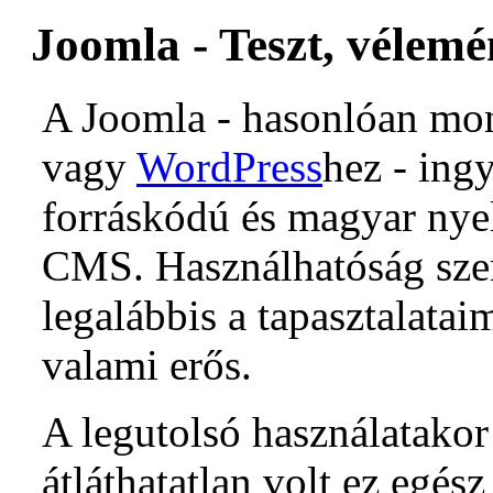
Joomla - Teszt, vélemé
A Joomla - hasonlóan mo
vagy
WordPress
hez - ingy
forráskódú és magyar nyel
CMS. Használhatóság sze
legalábbis a tapasztalatai
valami erős.
A legutolsó használatako
átláthatatlan volt ez egés