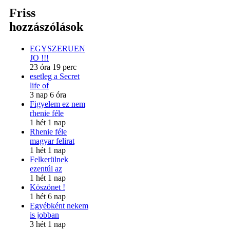
Friss
hozzászólások
EGYSZERUEN
JO !!!
23 óra 19 perc
esetleg a Secret
life of
3 nap 6 óra
Figyelem ez nem
rhenie féle
1 hét 1 nap
Rhenie féle
magyar felirat
1 hét 1 nap
Felkerülnek
ezentúl az
1 hét 1 nap
Köszönet !
1 hét 6 nap
Egyébként nekem
is jobban
3 hét 1 nap