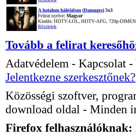
A hatalom hálójában
(
Damages
) 5x3
Felirat nyelve:
Magyar
Kiadás: HDTV-LOL, HDTV-AFG, 720p-DIME
Részletek
Tovább a felirat keresőhö
Adatvédelem - Kapcsolat -
Jelentkezne szerkesztőnek?
Közösségi szoftver, program 
download oldal - Minden i
Firefox felhasználóknak: