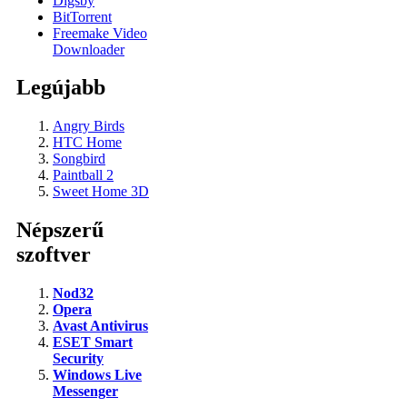
Digsby
BitTorrent
Freemake Video
Downloader
Legújabb
Angry Birds
HTC Home
Songbird
Paintball 2
Sweet Home 3D
Népszerű
szoftver
Nod32
Opera
Avast Antivirus
ESET Smart
Security
Windows Live
Messenger