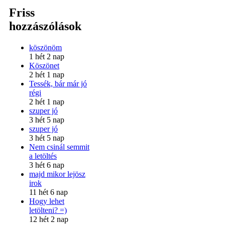
Friss
hozzászólások
köszönöm
1 hét 2 nap
Köszönet
2 hét 1 nap
Tessék, bár már jó
régi
2 hét 1 nap
szuper jó
3 hét 5 nap
szuper jó
3 hét 5 nap
Nem csinál semmit
a letöltés
3 hét 6 nap
majd mikor lejösz
irok
11 hét 6 nap
Hogy lehet
letölteni? =)
12 hét 2 nap