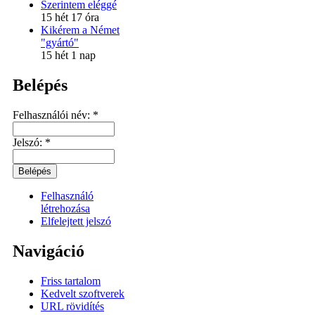
Szerintem eléggé
15 hét 17 óra
Kikérem a Német
"gyártó"
15 hét 1 nap
Belépés
Felhasználói név:
*
Jelszó:
*
Felhasználó
létrehozása
Elfelejtett jelszó
Navigáció
Friss tartalom
Kedvelt szoftverek
URL rövidítés