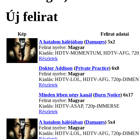
Új felirat
Kép
Felirat adatai
A hatalom hálójában
(
Damages
) 5x2
Felirat nyelve:
Magyar
Kiadás: HDTV-MOMENTUM, HDTV-AFG, 7
Részletek
Doktor Addison
(
Private Practice
) 6x8
Felirat nyelve:
Magyar
Kiadás: HDTV-LOL, HDTV-AFG, 720p-DIME
Részletek
Minden lében négy kanál
(
Burn Notice
) 6x17
Felirat nyelve:
Magyar
Kiadás: HDTV-ASAP, 720p-IMMERSE
Részletek
A hatalom hálójában
(
Damages
) 5x4
Felirat nyelve:
Magyar
Kiadás: HDTV-LOL, HDTV-AFG, 720p-DIME
Részletek