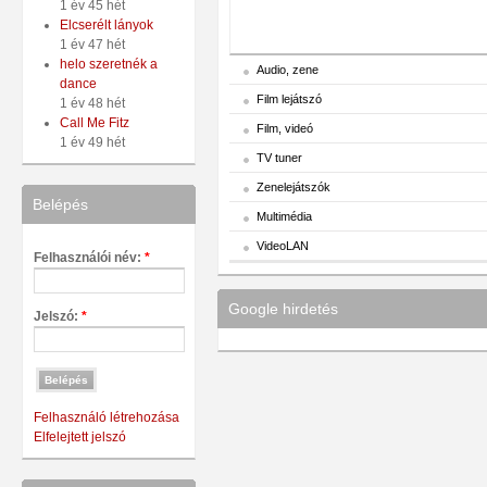
1 év 45 hét
Elcserélt lányok
1 év 47 hét
helo szeretnék a
Audio, zene
dance
Film lejátszó
1 év 48 hét
Call Me Fitz
Film, videó
1 év 49 hét
TV tuner
Zenelejátszók
Belépés
Multimédia
VideoLAN
Felhasználói név:
*
Google hirdetés
Jelszó:
*
Felhasználó létrehozása
Elfelejtett jelszó