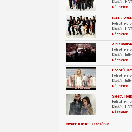
Kiadás: HD
Részletek
Glee - Sztá
Felirat nyel
Kiadás: HD
Részletek
A mentalist
Felirat nyel
Kiadás: hdtv
Részletek
Bosszú
(
Re
Felirat nyel
Kiadás: hdtv
Részletek
Sleepy Holl
Felirat nyel
Kiadás: HD
Részletek
Tovább a felirat keresőhöz.