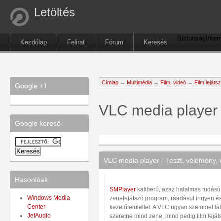
Letöltés
Biztonság
Inter
Kezdőlap
Felirat
Fórum
Keresés
Címlap
→
Multimédia
→
Film, videó
→
Film lejáts
Google +1
VLC media player
Google kereső
VLC media player - Teszt, vélemény, 
Hasonlóak
SMPlayer
kaliberű, azaz hatalmas tudású 
Windows Media
zenelejátszó program, ráadásul ingyen é
Center
kezelőfelülettel. A VLC ugyan szemmel l
JetAudio
szeretne mind zene, mind pedig film leját