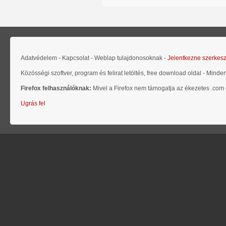
Adatvédelem - Kapcsolat - Weblap tulajdonosoknak -
Jelentkezne szerkes
Közösségi szoftver, program és felirat letöltés, free download oldal - Minde
Firefox felhasználóknak:
Mivel a Firefox nem támogatja az ékezetes .com d
Ugrás fel