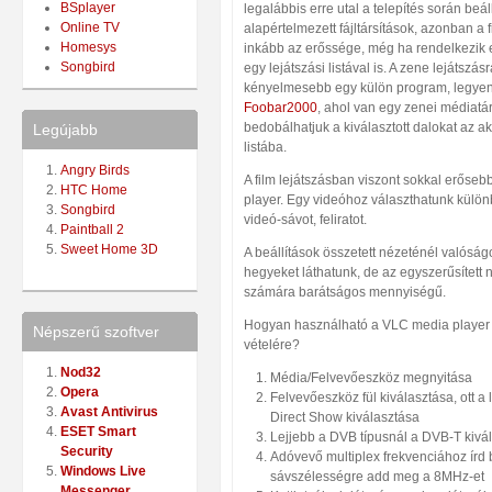
BSplayer
legalábbis erre utal a telepítés során beáll
Online TV
alapértelmezett fájltársítások, azonban a 
Homesys
inkább az erőssége, még ha rendelkezik 
Songbird
egy lejátszási listával is. A zene lejátszás
kényelmesebb egy külön program, legye
Foobar2000
, ahol van egy zenei médiatá
bedobálhatjuk a kiválasztott dalokat az akt
Legújabb
listába.
Angry Birds
A film lejátszásban viszont sokkal erőse
HTC Home
player. Egy videóhoz választhatunk külö
Songbird
videó-sávot, feliratot.
Paintball 2
Sweet Home 3D
A beállítások összetett nézeténél valóságo
hegyeket láthatunk, de az egyszerűsített 
számára barátságos mennyiségű.
Hogyan használható a VLC media player d
Népszerű szoftver
vételére?
Nod32
Média/Felvevőeszköz megnyitása
Opera
Felvevőeszköz fül kiválasztása, ott 
Avast Antivirus
Direct Show kiválasztása
ESET Smart
Lejjebb a DVB típusnál a DVB-T kivá
Security
Adóvevő multiplex frekvenciához írd
Windows Live
sávszélességre add meg a 8MHz-et
Messenger