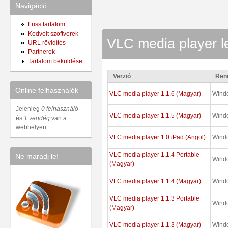
Navigáció
Friss tartalom
Kedvelt szoftverek
VLC media player le
URL rövidítés
Partnerek
Tartalom beküldése
Verzió
Ren
Online felhasználók
VLC media player 1.1.6 (Magyar)
Wind
Jelenleg
0 felhasználó
VLC media player 1.1.5 (Magyar)
Wind
és
1 vendég
van a
webhelyen.
VLC media player 1.0 iPad (Angol)
Wind
VLC media player 1.1.4 Portable
Ne maradj le!
Wind
(Magyar)
VLC media player 1.1.4 (Magyar)
Wind
VLC media player 1.1.3 Portable
Wind
(Magyar)
VLC media player 1.1.3 (Magyar)
Wind