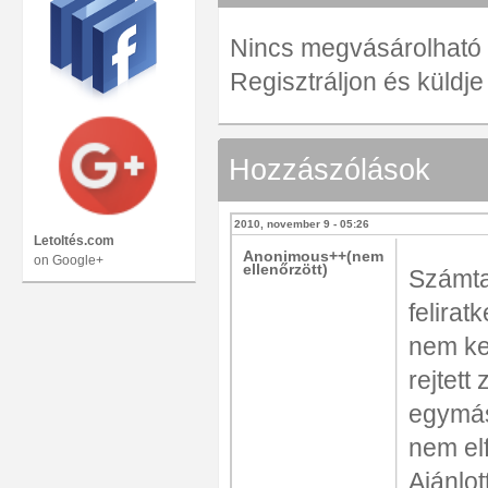
Nincs megvásárolható ve
Regisztráljon és küldj
Hozzászólások
2010, november 9 - 05:26
Letoltés.com
Anonimous++(nem
on Google+
ellenőrzött)
Számta
felira
nem ke
rejtett
egymásr
nem el
Ajánlo