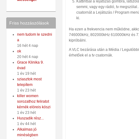
Kattintsál a lejátszás gombra, látszó
semmi, vagy egy rádió, tv megszólal.
csatornát a Lejátszás / Program menü
ki.
Friss hozzászólások
Ha ezen a frekvencia nem működne, akk
nem tudom le szedni
746000kHz, 802000kHz 610000kHz és 71
a
kipróbálni.
16 hét 4 nap
A VLC bezárása után a Média / Legutóbbi
ok
érhetőek el a tv csatornák.
20 hét 4 nap
Grace Klinika 9.
évad
1 év 19 hét
sziasztok most
telepítem
1 év 23 hét
killer women
sorozathoz feliratot
kérnék elöreis köszi
1 év 23 hét
Huszadik rész...
1 év 44 hét
Alkalmas jó
minéségben