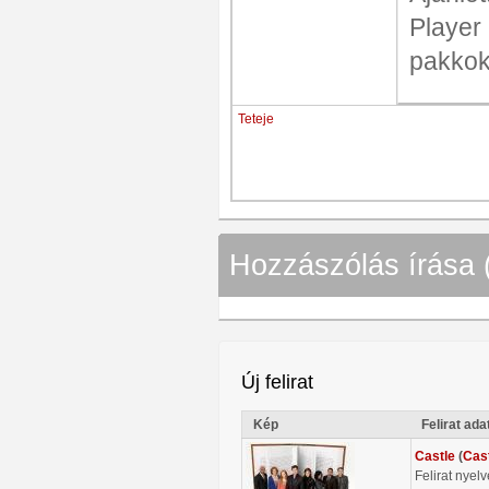
Player
pakkok
Teteje
Hozzászólás írása 
Új felirat
Kép
Felirat ada
Castle
(
Cas
Felirat nyel