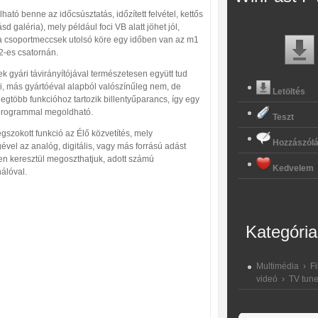
ható benne az időcsúsztatás, időzített felvétel, kettős
ásd galéria), mely például foci VB alatt jöhet jól,
a csoportmeccsek utolsó köre egy időben van az m1
2-es csatornán.
k gyári távirányítójával természetesen együtt tud
, más gyártóéval alapból valószínűleg nem, de
Letöltés
legtöbb funkcióhoz tartozik billentyűparancs, így egy
programmal megoldható.
Teszt
szokott funkció az Élő közvetítés, mely
Hozzászól
ével az analóg, digitális, vagy más forrású adást
ten keresztül megoszthatjuk, adott számú
Kedvelem
álóval.
Kategória
Multimédia
›
Fi
videó
›
TV tune