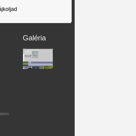
ájkoljad
Galéria
talos