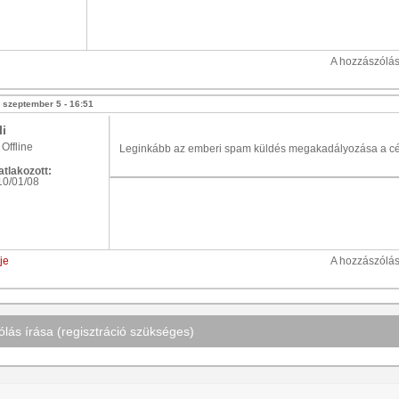
A hozzászólá
 szeptember 5 - 16:51
li
Offline
Leginkább az emberi spam küldés megakadályozása a c
tlakozott:
10/01/08
je
A hozzászólá
lás írása (regisztráció szükséges)