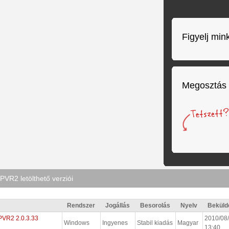
Figyelj min
Megosztás
PVR2 letölthető verziói
Rendszer
Jogállás
Besorolás
Nyelv
Beküld
PVR2 2.0.3.33
2010/08/
Windows
Ingyenes
Stabil kiadás
Magyar
13:40