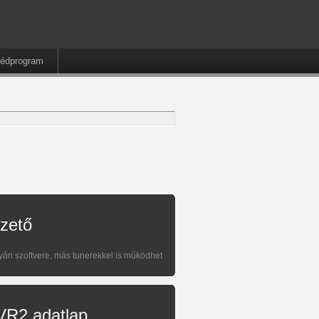
édprogram
zető
ári szoftvere, más tunerekkel is működhet
VR2 adatlap