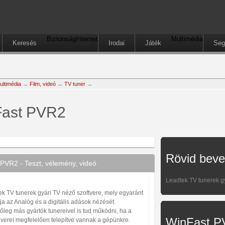
Biztonság
Internet
Multimédia
Keresés
Irodai
Játék
Seg
ultimédia
→
Film, videó
→
TV tuner
→
ast PVR2
Rövid beve
PVR2 - Teszt, vélemény, videó
Leadtek TV tunerek gy
ek TV tunerek gyári TV néző szoftvere, mely egyaránt
a az Analóg és a digitális adások nézését.
őleg más gyártók tunereivel is tud működni, ha a
WinFast P
riverei megfelelően telepítve vannak a gépünkre.