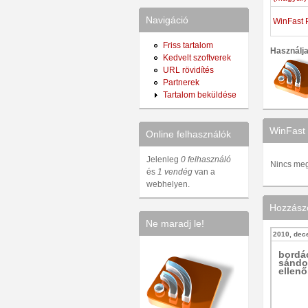
Navigáció
WinFast 
Friss tartalom
Használj
Kedvelt szoftverek
URL rövidítés
Partnerek
Tartalom beküldése
WinFast 
Online felhasználók
Jelenleg
0 felhasználó
Nincs megv
és
1 vendég
van a
webhelyen.
Hozzász
Ne maradj le!
2010, dec
bordá
sándo
ellenő