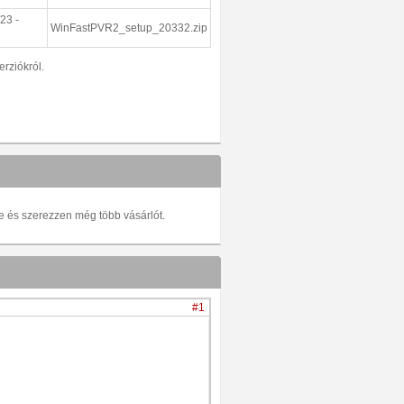
23 -
WinFastPVR2_setup_20332.zip
erziókról.
be és szerezzen még több vásárlót.
#1