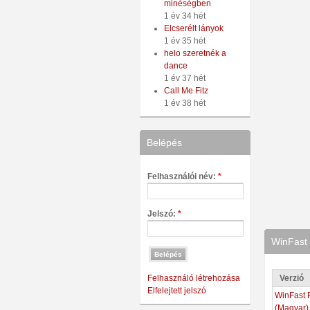
minéségben
1 év 34 hét
Elcserélt lányok
1 év 35 hét
helo szeretnék a
dance
1 év 37 hét
Call Me Fitz
1 év 38 hét
Belépés
Felhasználói név:
*
Jelszó:
*
WinFast 
Verzió
Felhasználó létrehozása
Elfelejtett jelszó
WinFast 
(Magyar)