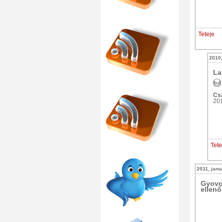
Teteje
2010,
La
Csa
20
Tete
2011, janu
Gyovc
ellenő