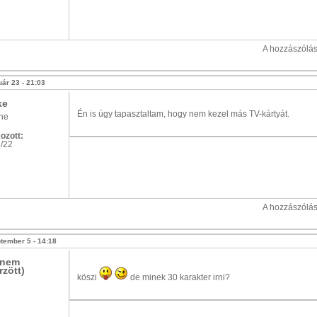
A hozzászólá
uár 23 - 21:03
ke
Én is úgy tapasztaltam, hogy nem kezel más TV-kártyát.
ine
ozott:
/22
A hozzászólá
tember 5 - 14:18
(nem
rzött)
köszi
de minek 30 karakter irni?