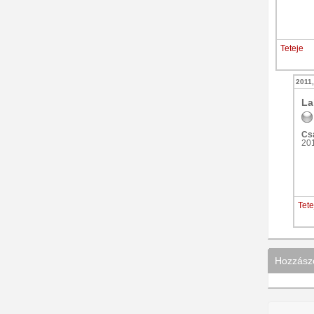
Teteje
2011,
La
Csa
20
Tete
Hozzászó