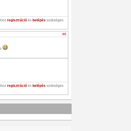
shoz
regisztráció
és
belépés
szükséges
#6
él
shoz
regisztráció
és
belépés
szükséges