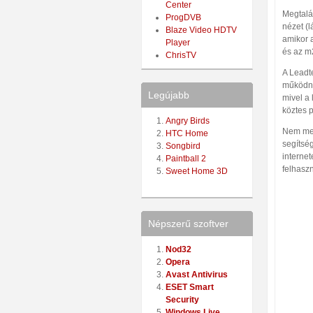
Center
Megtalál
ProgDVB
nézet (l
Blaze Video HDTV
amikor 
Player
és az m
ChrisTV
A Leadte
működni
Legújabb
mivel a 
köztes 
Angry Birds
Nem meg
HTC Home
segítség
Songbird
interne
Paintball 2
felhaszn
Sweet Home 3D
Népszerű szoftver
Nod32
Opera
Avast Antivirus
ESET Smart
Security
Windows Live