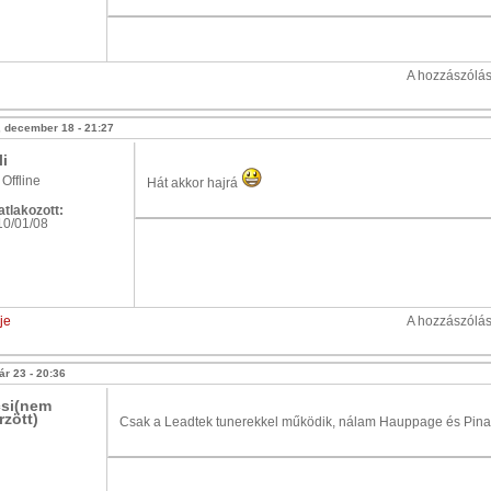
A hozzászólá
 december 18 - 21:27
li
Offline
Hát akkor hajrá
tlakozott:
10/01/08
je
A hozzászólá
ár 23 - 20:36
si(nem
rzött)
Csak a Leadtek tunerekkel működik, nálam Hauppage és Pina