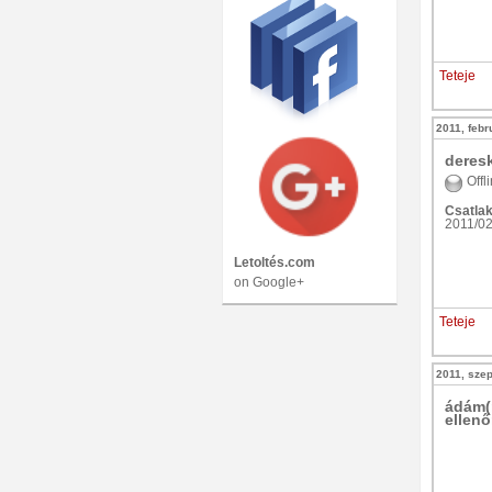
Teteje
2011, febr
deres
Offl
Csatlak
2011/02
Letoltés.com
on Google+
Teteje
2011, szep
ádám
ellenő