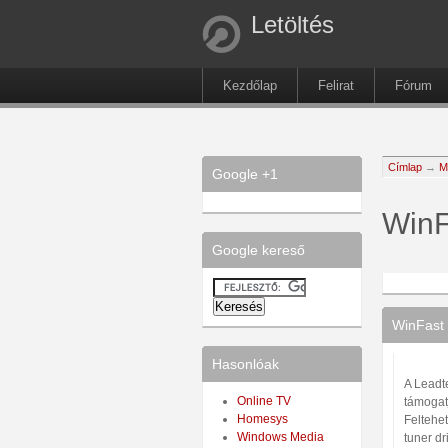
Letöltés
Kezdőlap
Felirat
Fórum
Címlap
→
M
Google +1
WinF
Google kereső
WinFast 
Hasonlóak
A Leadt
Online TV
támogatj
Homesys
Feltehet
Windows Media
tuner d