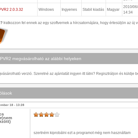
2010/06/
PVR2 2.0.3.32
Windows
Ingyenes
Stabil kiadás
Magyar
14:34
a?
Iratkozzon fel ennek az egy szoftvernek a hírcsatornájára, hogy értesüljön az új v
PVR2 megvásárolható az alábbi helyeken
ásárolható verzió. Szeretné az ajánlatát ingyen itt látni? Regisztráljon és küldje 
ólások
ember 18 - 13:28
cs
r(nem
rzött)
szertném kiprobálni ezt a programot még nem használtam