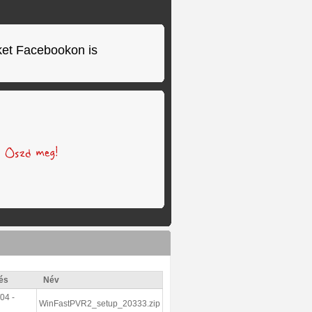
ket Facebookon is
és
Név
04 -
WinFastPVR2_setup_20333.zip