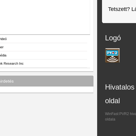
Tetszett? L
Logó
videó
ner
média
ek Research Inc
irdetés
Hivatalos
oldal
WinFast PVR2 hiva
oldala