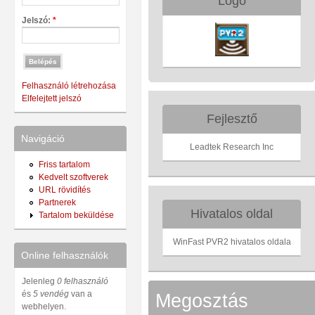
Logó
Jelszó:
*
Felhasználó létrehozása
Elfelejtett jelszó
Fejlesztő
Navigáció
Leadtek Research Inc
Friss tartalom
Kedvelt szoftverek
URL rövidítés
Partnerek
Hivatalos oldal
Tartalom beküldése
WinFast PVR2 hivatalos oldala
Online felhasználók
Jelenleg
0 felhasználó
és
5 vendég
van a
Megosztás
webhelyen.