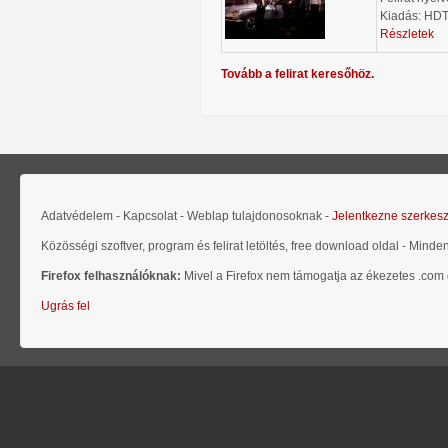
Kiadás: HD
Részletek
Tovább a felirat keresőhöz.
Adatvédelem - Kapcsolat - Weblap tulajdonosoknak -
Jelentkezne szerkes
Közösségi szoftver, program és felirat letöltés, free download oldal - Minde
Firefox felhasználóknak:
Mivel a Firefox nem támogatja az ékezetes .com d
Ugrás fel