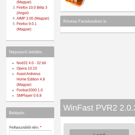
(Magyar)
Firefox 10.0 Béta 3
(Angol)
AIMP 3.00 (Magyar)
Kövess Facebookon is
Firefox 9.0.1
(Magyar)
Népszerű letöltés
Nod32 4.0 - 32 bit
Opera 10.10
Avast Antivirus
Home Edition 4.8
(Magyar)
Foobar2000 1.0
SMPlayer 0.6.8
WinFast PVR2 2.0.3
Belépés
Felhasználói név:
*