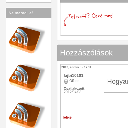
Ne maradj le!
Hozzászólások
2012, április 8 - 17:11
lajbi10101
Hogyan 
Offline
Csatlakozott:
2012/04/08
Teteje