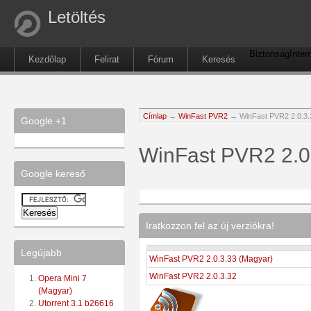
Letöltés
Biztonság
Inter
Kezdőlap
Felirat
Fórum
Keresés
Címlap
→
WinFast PVR2
→ WinFast PVR2 2.0.3.
Google +1
WinFast PVR2 2.0
Google kereső
Iratkozzon fel az új verziókra!
Legújabb
WinFast PVR2 2.0.3.33 (Magyar)
WinFast PVR2 2.0.3.32
Opera Mini 7
(Magyar)
Utorrent 3.1 b26616