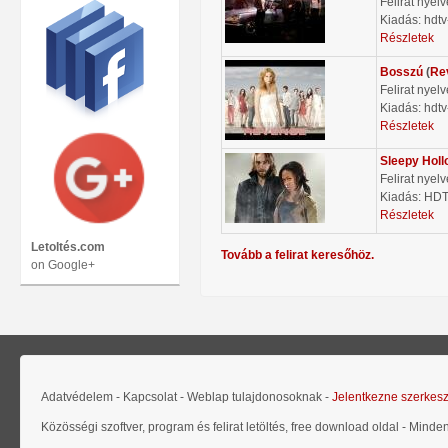
Felirat nyel
Kiadás: hdtv
Részletek
Bosszú
(
Re
Felirat nyel
Kiadás: hdtv
Részletek
Sleepy Holl
Felirat nyel
Kiadás: HD
Részletek
Letoltés.com
Tovább a felirat keresőhöz.
on Google+
Adatvédelem - Kapcsolat - Weblap tulajdonosoknak -
Jelentkezne szerkes
Közösségi szoftver, program és felirat letöltés, free download oldal - Minde