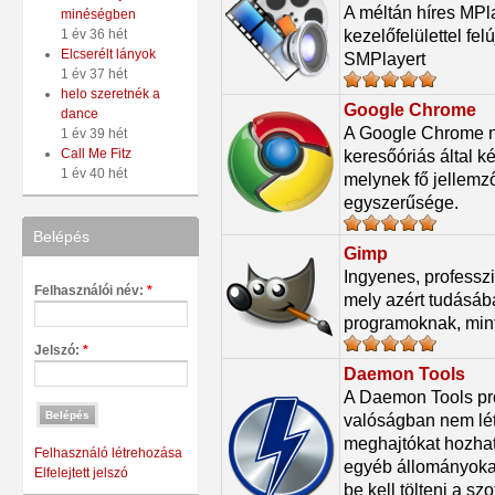
A méltán híres MPl
minéségben
kezelőfelülettel fel
1 év 36 hét
Elcserélt lányok
SMPlayert
1 év 37 hét
helo szeretnék a
Google Chrome
dance
A Google Chrome 
1 év 39 hét
Call Me Fitz
keresőóriás által k
1 év 40 hét
melynek fő jellemz
egyszerűsége.
Belépés
Gimp
Ingyenes, professzi
Felhasználói név:
*
mely azért tudásába
programoknak, min
Jelszó:
*
Daemon Tools
A Daemon Tools pro
valóságban nem l
meghajtókat hozhatu
Felhasználó létrehozása
egyéb állományokat
Elfelejtett jelszó
be kell tölteni a sz