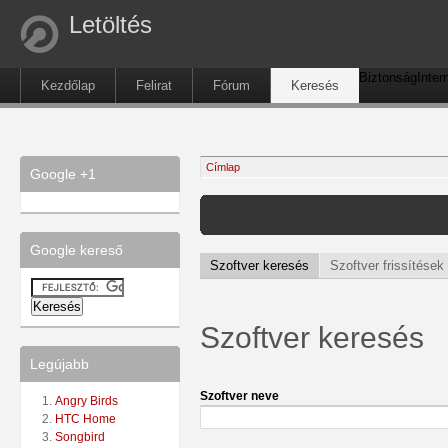
Letöltés
Biztonság
Inter
Kezdőlap
Felirat
Fórum
Keresés
Címlap
Google +1
Google kereső
Szoftver keresés
Szoftver frissítések
Szoftver keresés
Legújabb
Szoftver neve
Angry Birds
HTC Home
Songbird