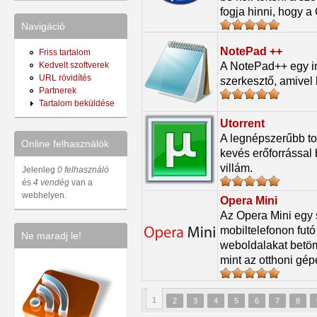
fogja hinni, hogy 
Navigáció
NotePad ++
Friss tartalom
A NotePad++ egy i
Kedvelt szoftverek
URL rövidítés
szerkesztő, amivel 
Partnerek
Tartalom beküldése
Utorrent
A legnépszerűbb tor
Online felhasználók
kevés erőforrással 
villám.
Jelenleg
0 felhasználó
és
4 vendég
van a
webhelyen.
Opera Mini
Az Opera Mini egy 
mobiltelefonon fut
Ne maradj le!
weboldalakat betömö
mint az otthoni gép
1
2
3
4
5
6
7
8