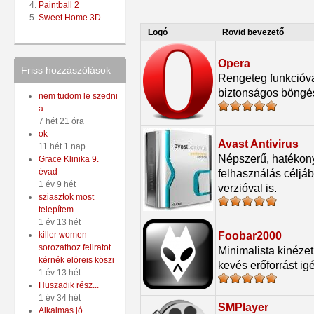
Paintball 2
Sweet Home 3D
Logó
Rövid bevezető
Opera
Friss hozzászólások
Rengeteg funkcióval
biztonságos böngé
nem tudom le szedni
a
7 hét 21 óra
ok
Avast Antivirus
11 hét 1 nap
Népszerű, hatékony 
Grace Klinika 9.
évad
felhasználás céljá
1 év 9 hét
verzióval is.
sziasztok most
telepítem
1 év 13 hét
Foobar2000
killer women
sorozathoz feliratot
Minimalista kinézet
kérnék elöreis köszi
kevés erőforrást ig
1 év 13 hét
Huszadik rész...
1 év 34 hét
SMPlayer
Alkalmas jó