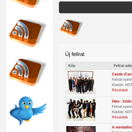
Új felirat
Kép
Felirat ada
Castle
(
Cas
Felirat nyel
Kiadás: HD
Részletek
Glee - Sztá
Felirat nyel
Kiadás: HD
Részletek
A mentalist