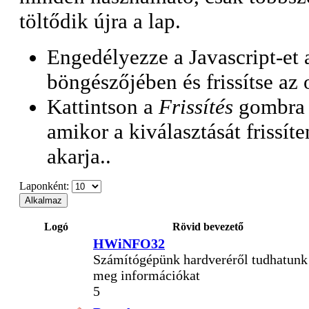
töltődik újra a lap.
Engedélyezze a Javascript-et
böngészőjében és frissítse az o
Kattintson a
Frissítés
gombra
amikor a kiválasztását frissíte
akarja..
Laponként:
Logó
Rövid bevezető
HWiNFO32
Számítógépünk hardveréről tudhatunk
meg információkat
5