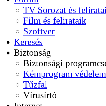
TV Sorozat és felirata
Film és felirataik
Szoftver
Keresés
Biztonság
Biztonsági programc
Kémprogram védelem
Tűzfal
Vírusírtó
Internet