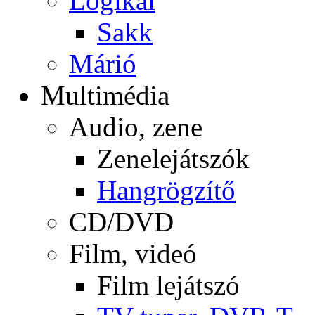
Logikai
Sakk
Márió
Multimédia
Audio, zene
Zenelejátszók
Hangrögzítő
CD/DVD
Film, videó
Film lejátszó