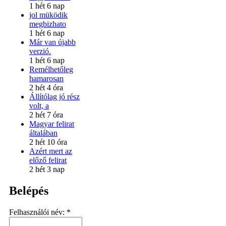
1 hét 6 nap
jol müködik
megbizhato
1 hét 6 nap
Már van újabb
verzió.
1 hét 6 nap
Remélhetőleg
hamarosan
2 hét 4 óra
Állítólag jó rész
volt, a
2 hét 7 óra
Magyar felirat
általában
2 hét 10 óra
Azért mert az
előző felirat
2 hét 3 nap
Belépés
Felhasználói név:
*