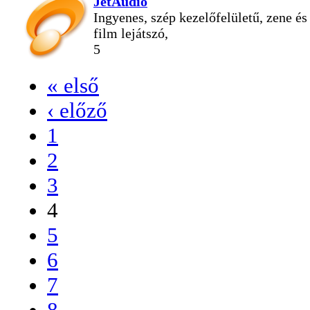
JetAudio
Ingyenes, szép kezelőfelületű, zene és
film lejátszó,
5
« első
‹ előző
1
2
3
4
5
6
7
8