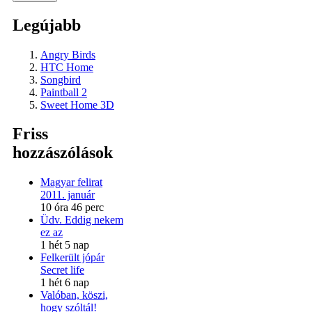
Legújabb
Angry Birds
HTC Home
Songbird
Paintball 2
Sweet Home 3D
Friss
hozzászólások
Magyar felirat
2011. január
10 óra 46 perc
Üdv. Eddig nekem
ez az
1 hét 5 nap
Felkerült jópár
Secret life
1 hét 6 nap
Valóban, köszi,
hogy szóltál!