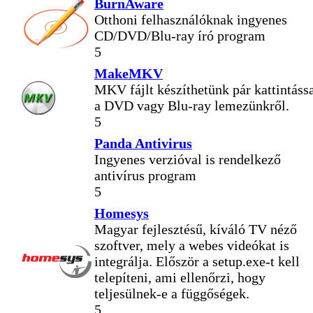
BurnAware
Otthoni felhasználóknak ingyenes
CD/DVD/Blu-ray író program
5
MakeMKV
MKV fájlt készíthetünk pár kattintáss
a DVD vagy Blu-ray lemezünkről.
5
Panda Antivirus
Ingyenes verzióval is rendelkező
antivírus program
5
Homesys
Magyar fejlesztésű, kíváló TV néző
szoftver, mely a webes videókat is
integrálja. Először a setup.exe-t kell
telepíteni, ami ellenőrzi, hogy
teljesülnek-e a függőségek.
5