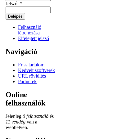
Jelszó:
*
Felhasználó
létrehozása
Elfelejtett jelszó
Navigáció
Friss tartalom
Kedvelt szoftverek
URL rövidítés
Partnerek
Online
felhasználók
Jelenleg
0 felhasználó
és
11 vendég
van a
webhelyen.