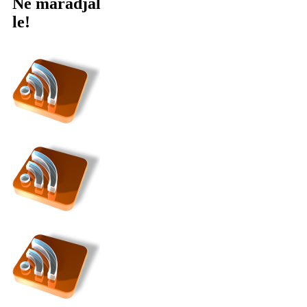
Ne maradjál
le!