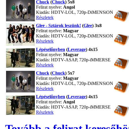
Chuck
(
Chuck
) 5x8
Felirat nyelve:
Angol
Kiadás: HDTV-LOL, 720p-DiMENSiON
Részletek
Glee - Sztárok leszünk!
(
Glee
) 3x8
Felirat nyelve:
Magyar
Kiadás: HDTV-LOL, 720p-DiMENSiON
Részletek
Lépéselőnyben
(
Leverage
) 4x15
Felirat nyelve:
Magyar
Kiadás: HDTV-ASAP, 720p-iMMERSE
Részletek
Chuck
(
Chuck
) 5x7
Felirat nyelve:
Magyar
Kiadás: HDTV-LOL, 720p-DiMENSiON
Részletek
Lépéselőnyben
(
Leverage
) 4x15
Felirat nyelve:
Angol
Kiadás: HDTV-ASAP, 720p-iMMERSE
Részletek
Tovább a felirat keresőhö