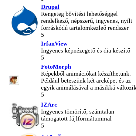
Drupal
Rengeteg bővítési lehetőséggel
rendelkező, népszerű, ingyenes, nyílt
forráskódú tartalomkezleő rendszer
5
IrfanView
Ingyenes képnézegető és dia készítő
5
FotoMorph
Képekből animációkat készíthetünk.
Például beteszünk két arcképet és az
egyik animálásával a másikká változik
5
IZArc
Ingyenes tömörítő, számtalan
támogatott fájlformátummal
5