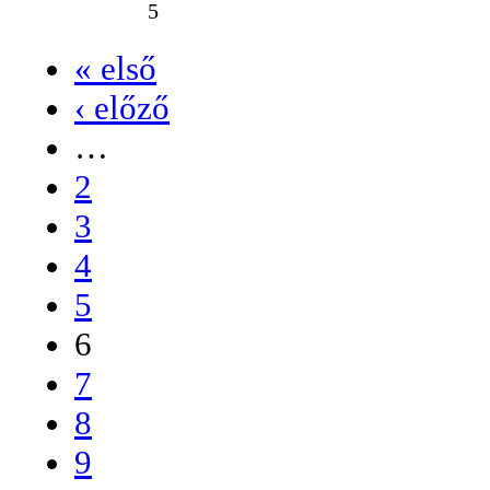
5
« első
‹ előző
…
2
3
4
5
6
7
8
9