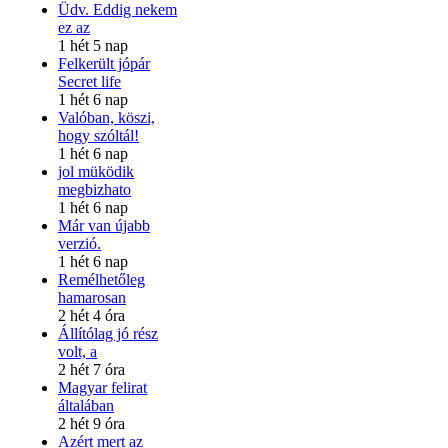
Üdv. Eddig nekem
ez az
1 hét 5 nap
Felkerült jópár
Secret life
1 hét 6 nap
Valóban, köszi,
hogy szóltál!
1 hét 6 nap
jol müködik
megbizhato
1 hét 6 nap
Már van újabb
verzió.
1 hét 6 nap
Remélhetőleg
hamarosan
2 hét 4 óra
Állítólag jó rész
volt, a
2 hét 7 óra
Magyar felirat
általában
2 hét 9 óra
Azért mert az