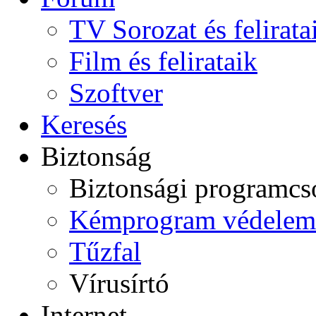
TV Sorozat és felirata
Film és felirataik
Szoftver
Keresés
Biztonság
Biztonsági programc
Kémprogram védelem
Tűzfal
Vírusírtó
Internet