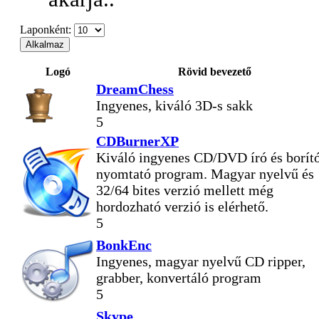
Laponként:
Logó
Rövid bevezető
DreamChess
Ingyenes, kiváló 3D-s sakk
5
CDBurnerXP
Kiváló ingyenes CD/DVD író és borít
nyomtató program. Magyar nyelvű és
32/64 bites verzió mellett még
hordozható verzió is elérhető.
5
BonkEnc
Ingyenes, magyar nyelvű CD ripper,
grabber, konvertáló program
5
Skype