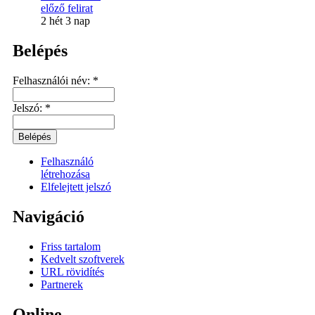
előző felirat
2 hét 3 nap
Belépés
Felhasználói név:
*
Jelszó:
*
Felhasználó
létrehozása
Elfelejtett jelszó
Navigáció
Friss tartalom
Kedvelt szoftverek
URL rövidítés
Partnerek
Online