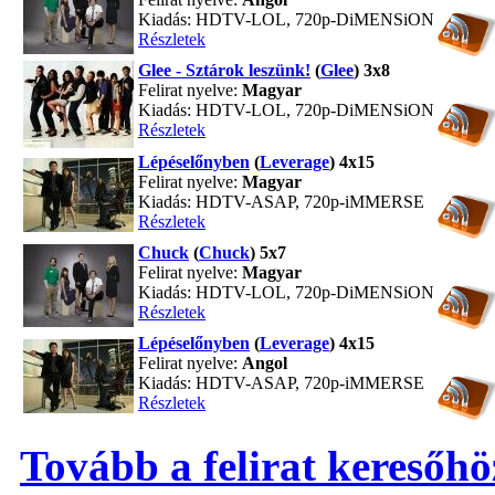
Kiadás: HDTV-LOL, 720p-DiMENSiON
Részletek
Glee - Sztárok leszünk!
(
Glee
) 3x8
Felirat nyelve:
Magyar
Kiadás: HDTV-LOL, 720p-DiMENSiON
Részletek
Lépéselőnyben
(
Leverage
) 4x15
Felirat nyelve:
Magyar
Kiadás: HDTV-ASAP, 720p-iMMERSE
Részletek
Chuck
(
Chuck
) 5x7
Felirat nyelve:
Magyar
Kiadás: HDTV-LOL, 720p-DiMENSiON
Részletek
Lépéselőnyben
(
Leverage
) 4x15
Felirat nyelve:
Angol
Kiadás: HDTV-ASAP, 720p-iMMERSE
Részletek
Tovább a felirat keresőhö