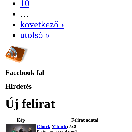
10
…
következő ›
utolsó »
Facebook fal
Hirdetés
Új felirat
Kép
Felirat adatai
Chuck
(
Chuck
) 5x8
Felirat nyelve:
Angol