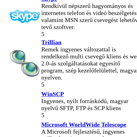
Rendkívül népszerű hagyományos és
internetes telefon és videó beszélgetés
valamint MSN szerű csevegést lehető
tevő szoftver.
5
Trillian
Remek ingyenes változattal is
rendelkező multi csevegő kliens és w
2.0-ás szolgáltatásokat egyesítő
program, szép kezelőfelülettel, magya
nyelven.
5
WinSCP
Ingyenes, nyílt forráskódú, magyar
nyelvű SFTP, FTP és SCP kliens
5
Microsoft WorldWide Telescope
A Microsoft fejlesztésű, ingyenes