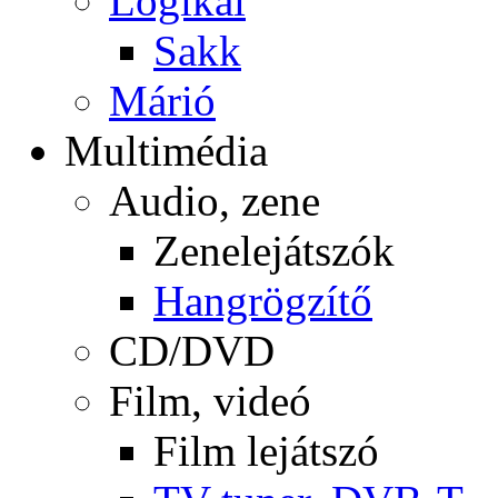
Logikai
Sakk
Márió
Multimédia
Audio, zene
Zenelejátszók
Hangrögzítő
CD/DVD
Film, videó
Film lejátszó