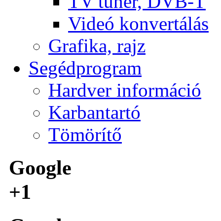
TV tuner, DVB-T
Videó konvertálás
Grafika, rajz
Segédprogram
Hardver információ
Karbantartó
Tömörítő
Google
+1