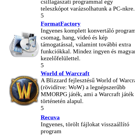
csillagászati programmal egy
teleszkópot varázsolhatunk a PC-nkre.
5
FormatFactory
Ingyenes komplett konvertáló progra
csomag, hang, videó és kép
támogatással, valamint további extra
funkciókkal. Mindez ingyen és magya
kezelőfelülettel.
5
World of Warcraft
A Blizzard fejlesztésű World of Warcr
(rövidítve: WoW) a legnépszerűbb
MMORPG játék, ami a Warcraft játék
történetén alapul.
5
Recuva
Ingyenes, törölt fájlokat visszaállító
program