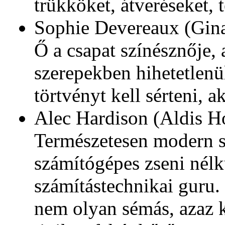
trükköket, átveréseket, 
Sophie Devereaux (Gina
Ő a csapat színésznője,
szerepekben hihetetlenü
törtvényt kell sérteni, a
Alec Hardison (Aldis Ho
Természetesen modern s
számítógépes zseni nélkü
számítástechnikai guru.
nem olyan sémás, azaz k