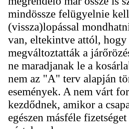
megrendelő már össze is s
mindössze felügyelnie kell 
(vissza)lopással mondhat
van, eltekintve attól, hogy
megváltoztatták a járőrözé
ne maradjanak le a kosárl
nem az "A" terv alapján tö
események. A nem várt fo
kezdődnek, amikor a csapa
egészen másféle fizetséget