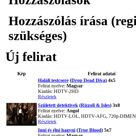
Hozzászólás írása (reg
szükséges)
Új felirat
Kép
Felirat adatai
Haláli testcsere
(
Drop Dead Diva
) 4x5
Felirat nyelve:
Magyar
Kiadás: HDTV-2HD
Részletek
Született detektívek
(
Rizzoli & Isles
) 3x8
Felirat nyelve:
Angol
Kiadás: HDTV-LOL, HDTV-AFG, 720p-DIME
Részletek
Inni és élni hagyni
(
True Blood
) 5x7
Felirat nyelve:
Magyar