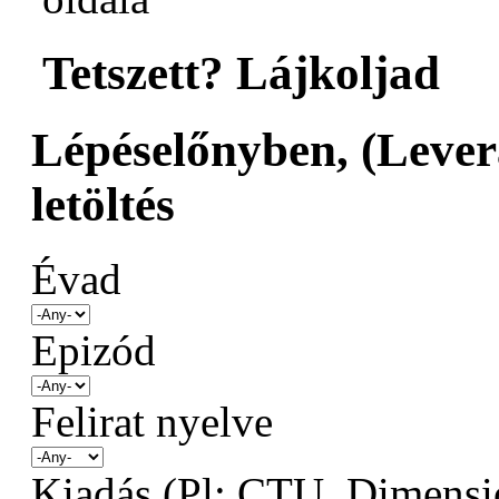
Tetszett? Lájkoljad
Lépéselőnyben, (Levera
letöltés
Évad
Epizód
Felirat nyelve
Kiadás (Pl: CTU, Dimensio