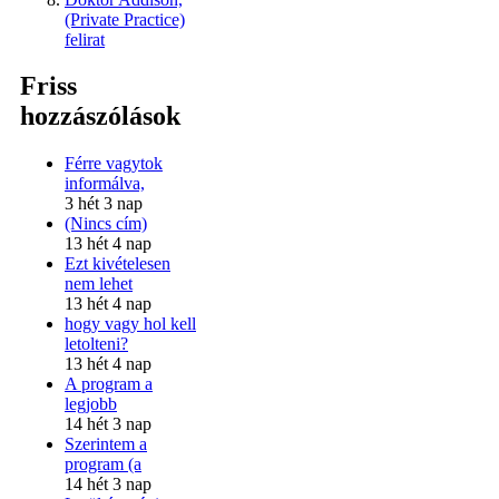
(Private Practice)
felirat
Friss
hozzászólások
Férre vagytok
informálva,
3 hét 3 nap
(Nincs cím)
13 hét 4 nap
Ezt kivételesen
nem lehet
13 hét 4 nap
hogy vagy hol kell
letolteni?
13 hét 4 nap
A program a
legjobb
14 hét 3 nap
Szerintem a
program (a
14 hét 3 nap