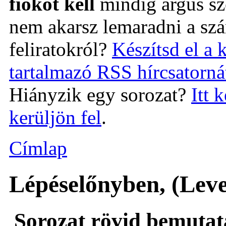
fiókot kell
mindig árgus 
nem akarsz lemaradni a szá
feliratokról?
Készítsd el a 
tartalmazó RSS hírcsatorná
Hiányzik egy sorozat?
Itt 
kerüljön fel
.
Címlap
Lépéselőnyben, (Leve
Sorozat rövid bemutat