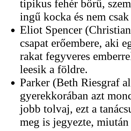
tipikus fehér bőrű, sze
ingű kocka és nem csak a
Eliot Spencer (Christian
csapat erőembere, aki e
rakat fegyveres emberrel
leesik a földre.
Parker (Beth Riesgraf al
gyerekkorában azt mond
jobb tolvaj, ezt a tanács
meg is jegyezte, miután 