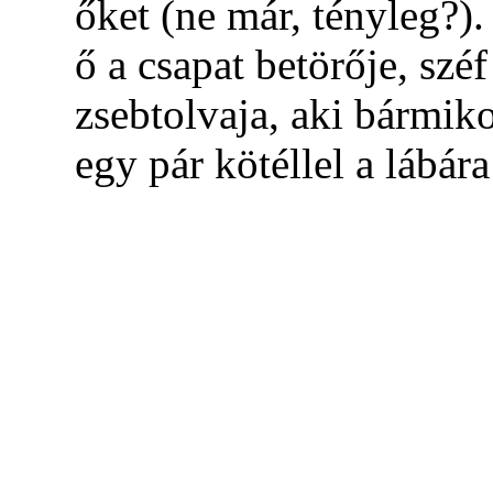
őket (ne már, tényleg?)
ő a csapat betörője, széf
zsebtolvaja, aki bármik
egy pár kötéllel a lábára