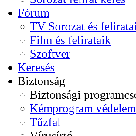
Fórum
TV Sorozat és felirata
Film és felirataik
Szoftver
Keresés
Biztonság
Biztonsági programc
Kémprogram védelem
Tűzfal
Vírusírtó