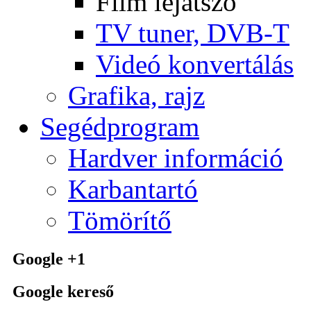
Film lejátszó
TV tuner, DVB-T
Videó konvertálás
Grafika, rajz
Segédprogram
Hardver információ
Karbantartó
Tömörítő
Google +1
Google kereső