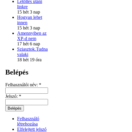
Letöltés utáni
linkre
15 hét 3 nap
Hogyan lehet
innen
15 hét 3 nap
Amennyiben az
XP-d nem
17 hét 6 nap
Sziasztok.Tudna
valaki
18 hét 19 óra
Belépés
Felhasználói név:
*
Jelszó:
*
Felhasználó
létrehozása
Elfelejtett jelszó