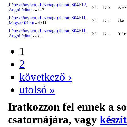
Lépéselőnyben, (Leverage) felirat, S04E12,
S4
E12
Alex
Angol felirat
- 4x12
Lépéselőnyben, (Leverage) felirat, S04E11,
S4
E11
zka
Magyar felirat
- 4x11
Lépéselőnyben, (Leverage) felirat, S04E11,
S4
E11
YYe
Angol felirat
- 4x11
1
2
következő ›
utolsó »
Iratkozzon fel ennek a s
csatornájára, vagy
készít