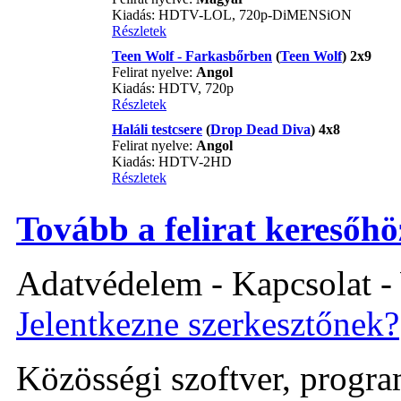
Kiadás: HDTV-LOL, 720p-DiMENSiON
Részletek
Teen Wolf - Farkasbőrben
(
Teen Wolf
) 2x9
Felirat nyelve:
Angol
Kiadás: HDTV, 720p
Részletek
Haláli testcsere
(
Drop Dead Diva
) 4x8
Felirat nyelve:
Angol
Kiadás: HDTV-2HD
Részletek
Tovább a felirat keresőhö
Adatvédelem - Kapcsolat -
Jelentkezne szerkesztőnek?
Közösségi szoftver, program 