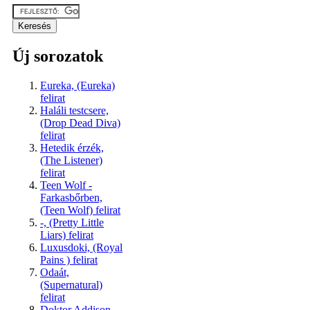
Új sorozatok
Eureka, (Eureka)
felirat
Haláli testcsere,
(Drop Dead Diva)
felirat
Hetedik érzék,
(The Listener)
felirat
Teen Wolf -
Farkasbőrben,
(Teen Wolf) felirat
-, (Pretty Little
Liars) felirat
Luxusdoki, (Royal
Pains ) felirat
Odaát,
(Supernatural)
felirat
Doktor Addison,