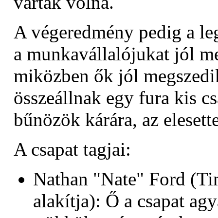
vártak volna.
A végeredmény pedig a leg
a munkavállalójukat jól m
miközben ők jól megszedi
összeállnak egy fura kis c
bűnözök kárára, az elesett
A csapat tagjai:
Nathan "Nate" Ford (T
alakítja): Ő a csapat agy