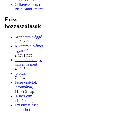
Célkeresztben, (In
Plain Sight) felirat
Friss
hozzászólások
Szerintem eléggé
2 hét 8 óra
Kikérem a Német
"gyártó"
2 hét 1 nap
nem tudom hogy
milyen is mert
4 hét 5 nap
jo oldal
7 hét 4 nap
Férre vagytok
informálva,
11 hét 5 nap
(Nincs cím)
21 hét 6 nap
Ezt kivételesen
nem lehet