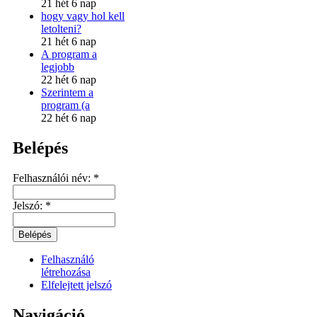
21 hét 6 nap
hogy vagy hol kell
letolteni?
21 hét 6 nap
A program a
legjobb
22 hét 6 nap
Szerintem a
program (a
22 hét 6 nap
Belépés
Felhasználói név:
*
Jelszó:
*
Felhasználó
létrehozása
Elfelejtett jelszó
Navigáció