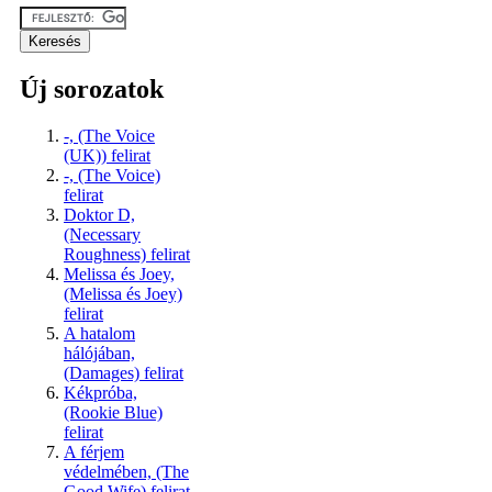
Új sorozatok
-, (The Voice
(UK)) felirat
-, (The Voice)
felirat
Doktor D,
(Necessary
Roughness) felirat
Melissa és Joey,
(Melissa és Joey)
felirat
A hatalom
hálójában,
(Damages) felirat
Kékpróba,
(Rookie Blue)
felirat
A férjem
védelmében, (The
Good Wife) felirat