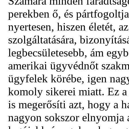
Számára minden fáradtság
perekben ő, és pártfogoltja
nyertesen, hiszen életét, a
szolgáltatására, bizonyításá
legbecsületesebb, ám egyb
amerikai ügyvédnőt szakmá
ügyfelek körébe, igen nag
komoly sikerei miatt. Ez a 
is megerősíti azt, hogy a 
nagyon sokszor elnyomja a