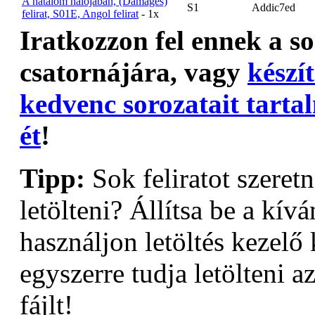
A hatalom hálójában, (Damages)
S1
Addic7ed
felirat, S01E, Angol felirat
- 1x
Iratkozzon fel ennek a s
csatornájára, vagy
készít
kedvenc sorozatait tarta
ét
!
Tipp:
Sok feliratot szeret
letölteni? Állítsa be a kívá
használjon letöltés kezelő 
egyszerre tudja letölteni az
fájlt!