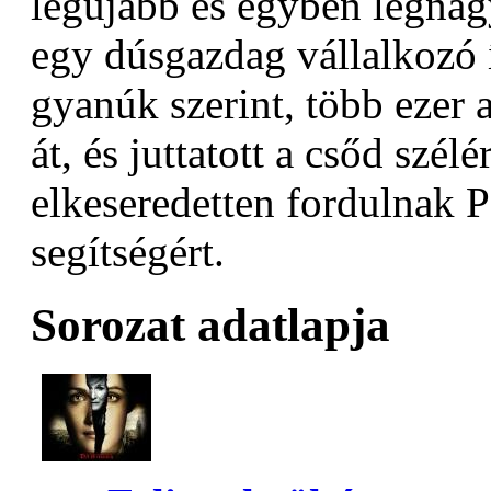
legújabb és egyben legnag
egy dúsgazdag vállalkozó í
gyanúk szerint, több ezer a
át, és juttatott a csőd szél
elkeseredetten fordulnak 
segítségért.
Sorozat adatlapja