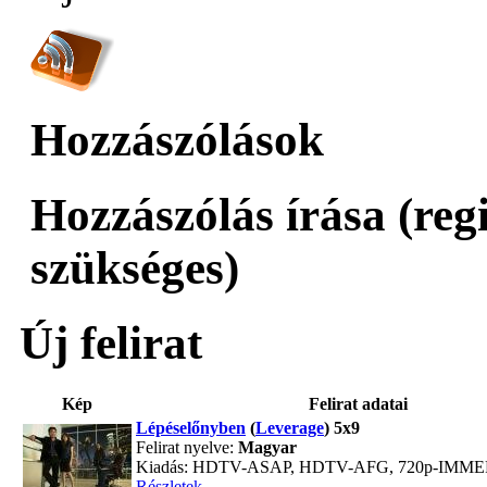
Hozzászólások
Hozzászólás írása (reg
szükséges)
Új felirat
Kép
Felirat adatai
Lépéselőnyben
(
Leverage
) 5x9
Felirat nyelve:
Magyar
Kiadás: HDTV-ASAP, HDTV-AFG, 720p-IMM
Részletek