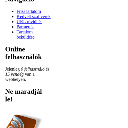
Friss tartalom
Kedvelt szoftverek
URL rövidítés
Partnerek
Tartalom
beküldése
Online
felhasználók
Jelenleg
0 felhasználó
és
15 vendég
van a
webhelyen.
Ne maradjál
le!