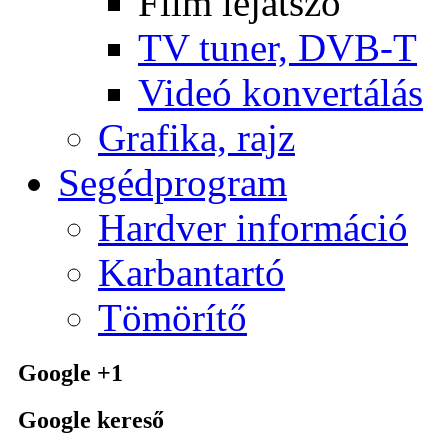
Film lejátszó
TV tuner, DVB-T
Videó konvertálás
Grafika, rajz
Segédprogram
Hardver információ
Karbantartó
Tömörítő
Google +1
Google kereső