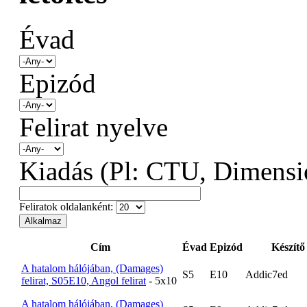
Évad
Epizód
Felirat nyelve
Kiadás (Pl: CTU, Dimensio
Feliratok oldalanként:
Cím
Évad
Epizód
Készítő
A hatalom hálójában, (Damages)
S5
E10
Addic7ed
felirat, S05E10, Angol felirat
- 5x10
A hatalom hálójában, (Damages)