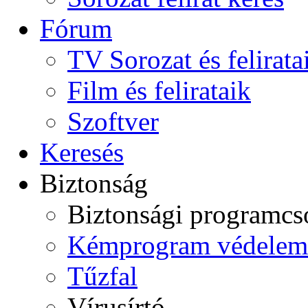
Fórum
TV Sorozat és felirata
Film és felirataik
Szoftver
Keresés
Biztonság
Biztonsági programc
Kémprogram védelem
Tűzfal
Vírusírtó