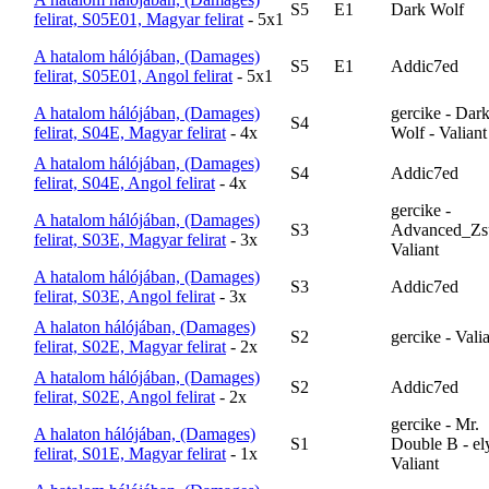
S5
E1
Dark Wolf
felirat, S05E01, Magyar felirat
- 5x1
A hatalom hálójában, (Damages)
S5
E1
Addic7ed
felirat, S05E01, Angol felirat
- 5x1
A hatalom hálójában, (Damages)
gercike - Dar
S4
felirat, S04E, Magyar felirat
- 4x
Wolf - Valiant
A hatalom hálójában, (Damages)
S4
Addic7ed
felirat, S04E, Angol felirat
- 4x
gercike -
A hatalom hálójában, (Damages)
S3
Advanced_Zsu
felirat, S03E, Magyar felirat
- 3x
Valiant
A hatalom hálójában, (Damages)
S3
Addic7ed
felirat, S03E, Angol felirat
- 3x
A halaton hálójában, (Damages)
S2
gercike - Vali
felirat, S02E, Magyar felirat
- 2x
A hatalom hálójában, (Damages)
S2
Addic7ed
felirat, S02E, Angol felirat
- 2x
gercike - Mr.
A halaton hálójában, (Damages)
S1
Double B - ely
felirat, S01E, Magyar felirat
- 1x
Valiant