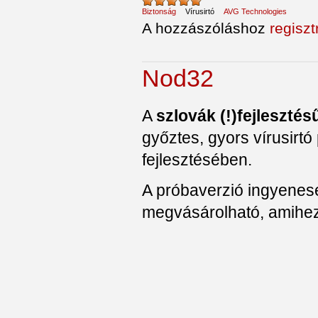
Biztonság
Vírusirtó
AVG Technologies
A hozzászóláshoz
regiszt
Nod32
A
szlovák (!)fejlesztés
győztes, gyors vírusirt
fejlesztésében.
A próbaverzió ingyenese
megvásárolható, amihez 