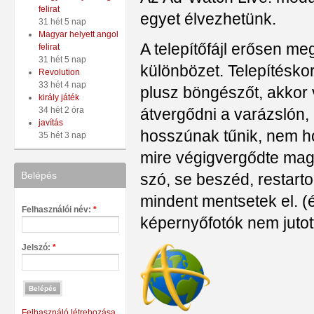
felirat
egyet élvezhetünk.
31 hét 5 nap
Magyar helyett angol
A telepítőfájl erősen me
felirat
31 hét 5 nap
különbözet. Telepítésko
Revolution
33 hét 4 nap
plusz böngészőt, akkor v
király játék
átvergődni a varázslón,
34 hét 2 óra
javítás
hosszúnak tűnik, nem h
35 hét 3 nap
mire végigvergődte magá
Belépés
szó, se beszéd, restartol
mindent mentsetek el. (é
Felhasználói név:
*
képernyőfotók nem jutot
Jelszó:
*
Felhasználó létrehozása