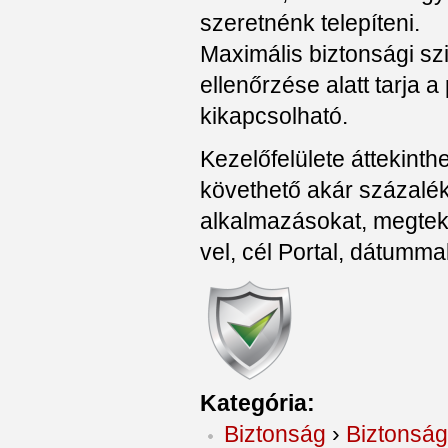
szeretnénk telepíteni.
Maximális biztonsági sz
ellenőrzése alatt tarja 
kikapcsolható.
Kezelőfelülete áttekint
követhető akár százalé
alkalmazásokat, megtekin
vel, cél Portal, dátummal
Kategória:
Biztonság
›
Biztonsá