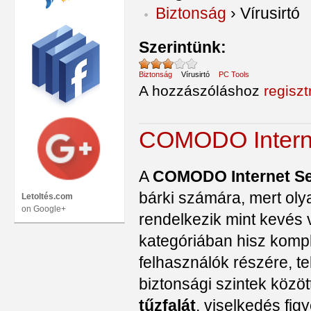
Biztonság
›
Vírusirtó
Szerintünk:
Biztonság
Vírusirtó
PC Tools
A hozzászóláshoz
regiszt
COMODO Interne
A
COMODO Internet Se
bárki számára, mert oly
Letoltés.com
on Google+
rendelkezik mint kevés 
kategóriában hisz kompl
felhasználók részére, te
biztonsági szintek közöt
tűzfalát
, viselkedés fig