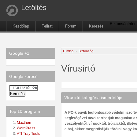
Letöltés
Biztonság
Inter
Kezdőlap
Felirat
Fórum
Keresés
Címlap
→
Biztonság
Google +1
Vírusirtó
Google kereső
Vírusirtó kategória ismertetője
Top 10 program
A PC-k egyik legfontosabb védelmi szoftve
segítségével távol tarthatjuk magunkat az
Maxthon
veszélyektől, vírusoktól, trójaiaktól, ille
WordPress
a baj, akkor megpróbálják törölni, vagy k
ATI Tray Tools