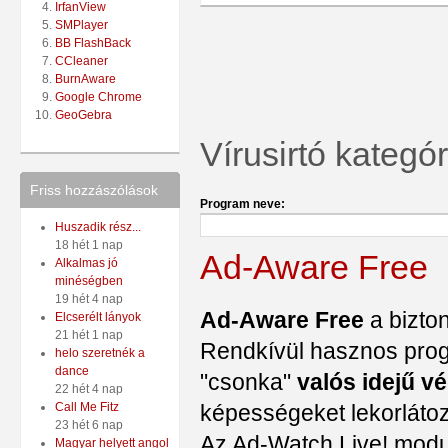
IrfanView
SMPlayer
BB FlashBack
CCleaner
BurnAware
Google Chrome
GeoGebra
Vírusirtó kategó
Friss hozzászólások
Program neve:
Huszadik rész...
18 hét 1 nap
Ad-Aware Free
Alkalmas jó
minéségben
19 hét 4 nap
Ad-Aware Free
a bizton
Elcserélt lányok
21 hét 1 nap
Rendkívül hasznos pro
helo szeretnék a
dance
"csonka"
valós idejű v
22 hét 4 nap
képességeket lekorlátoz
Call Me Fitz
23 hét 6 nap
Az Ad-Watch Live! modul
Magyar helyett angol