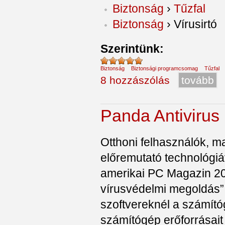
Biztonság
›
Tűzfal
Biztonság
›
Vírusirtó
Szerintünk:
Biztonság
Biztonsági programcsomag
Tűzfal
8 hozzászólás
tovább
Panda Antivirus
Otthoni felhasználók, 
előremutató technológiá
amerikai PC Magazin 2
vírusvédelmi megoldás” d
szoftvereknél a számító
számítógép erőforrásait