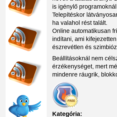
is igénylő programokná
Telepítéskor látványosan
ha valahol rést talált.
Online automatikusan fri
indítani, ami kifejezette
észrevétlen és szimbióz
Beállításoknál nem céls
érzékenységet, mert m
mindenre ráugrik, blokkol
Kategória: