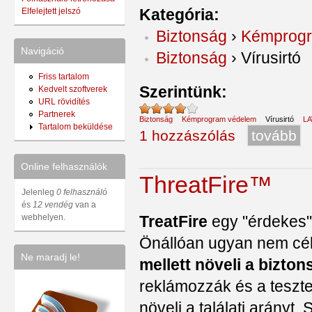
Kategória:
Elfelejtett jelszó
Biztonság
›
Kémprogr
Navigáció
Biztonság
›
Vírusirtó
Friss tartalom
Szerintünk:
Kedvelt szoftverek
URL rövidítés
Partnerek
Biztonság
Kémprogram védelem
Vírusirtó
L
Tartalom beküldése
1 hozzászólás
tovább
Online felhasználók
ThreatFire™
Jelenleg
0 felhasználó
és
12 vendég
van a
TreatFire
egy "érdekes
webhelyen.
Önállóan ugyan nem cél
Ne maradj le!
mellett növeli a bizton
reklámozzák és a teszte
növeli a találati arányt