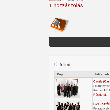
1 hozzászólás
Új felirat
Kép
Felirat ada
Castle
(
Cas
Felirat nyel
Kiadás: HD
Részletek
Glee - Sztá
Felirat nyel