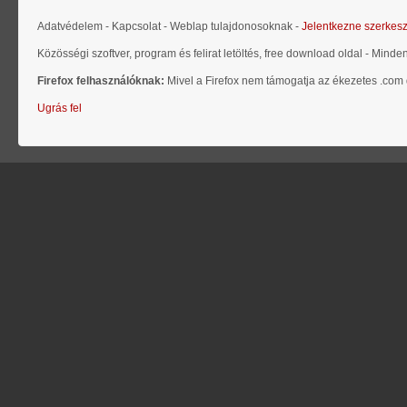
Adatvédelem - Kapcsolat - Weblap tulajdonosoknak -
Jelentkezne szerkes
Közösségi szoftver, program és felirat letöltés, free download oldal - Minde
Firefox felhasználóknak:
Mivel a Firefox nem támogatja az ékezetes .com d
Ugrás fel