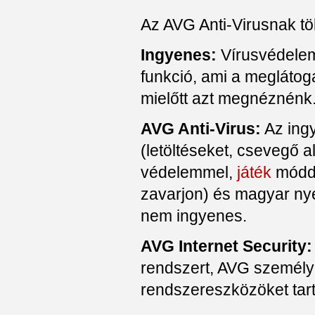
Az AVG Anti-Virusnak töb
Ingyenes:
Vírusvédelem
funkció, ami a meglátog
mielőtt azt megnéznénk
AVG Anti-Virus:
Az ingy
(letöltéseket, csevegő a
védelemmel,
játék
módda
zavarjon) és magyar nyel
nem ingyenes.
AVG Internet Security:
rendszert, AVG személy
rendszereszközöket tar