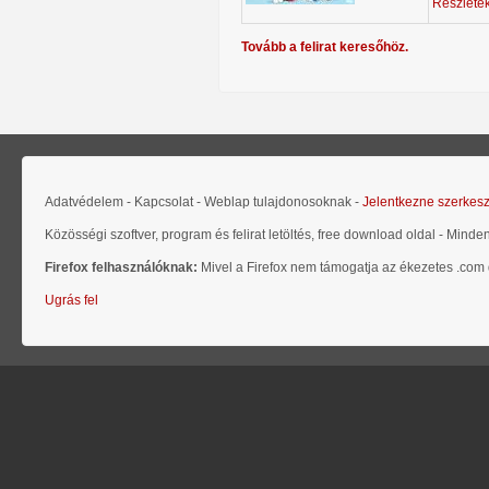
Részlete
Tovább a felirat keresőhöz.
Adatvédelem - Kapcsolat - Weblap tulajdonosoknak -
Jelentkezne szerkes
Közösségi szoftver, program és felirat letöltés, free download oldal - Minde
Firefox felhasználóknak:
Mivel a Firefox nem támogatja az ékezetes .com d
Ugrás fel