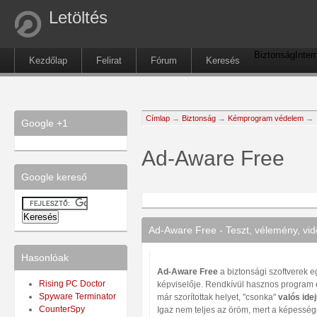
Letöltés
Biztonság
Inter
Kezdőlap
Felirat
Fórum
Keresés
Címlap
→
Biztonság
→
Kémprogram védelem
→
Google +1
Ad-Aware Free
Google kereső
Ad-Aware Free - Teszt, vélemény, vi
Hasonlóak
Ad-Aware Free
a biztonsági szoftverek e
Rising PC Doctor
képviselője. Rendkívül hasznos program
Spyware Terminator
már szorítottak helyet, "csonka"
valós ide
CounterSpy
Igaz nem teljes az öröm, mert a képessége