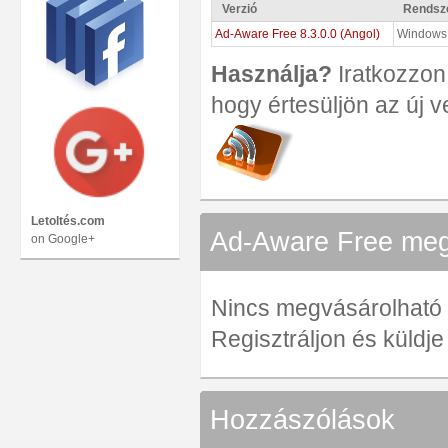
Verzió
Rendsz
Ad-Aware Free 8.3.0.0 (Angol)
Windows
Használja?
Iratkozzon 
hogy értesüljön az új v
Letoltés.com
Ad-Aware Free megv
on Google+
Nincs megvásárolható ve
Regisztráljon és küldj
Hozzászólások