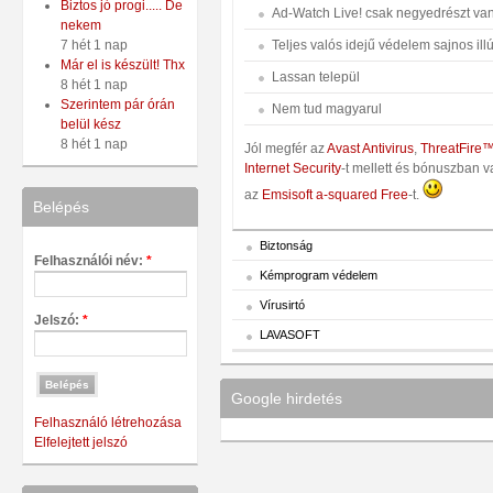
Biztos jó progi..... De
Ad-Watch Live! csak negyedrészt va
nekem
Teljes valós idejű védelem sajnos ill
7 hét 1 nap
Már el is készült! Thx
Lassan települ
8 hét 1 nap
Szerintem pár órán
Nem tud magyarul
belül kész
8 hét 1 nap
Jól megfér az
Avast Antivirus
,
ThreatFire
Internet Security
-t mellett és bónuszban 
az
Emsisoft a-squared Free
-t.
Belépés
Biztonság
Felhasználói név:
*
Kémprogram védelem
Vírusirtó
Jelszó:
*
LAVASOFT
Google hirdetés
Felhasználó létrehozása
Elfelejtett jelszó