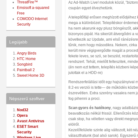
ThreatFire™
Az Ad-Watch Live! modulok közül, "
bizto
Emsisoft a-squared
csupán egyet élvezhetünk.
Free
A telepítőfájl erősen meghízott elődjéhez 
COMODO Internet
mega a különbözet. Telepítéskor érdemes 
Security
ha nem akarunk egy plusz böngészőt, akko
bizonyos pipát. Ha sikerült átvergődni a v
következik az Update, ami első ránézésr
Legújabb
tűnik, nem hogy másodikra. Nekem, cirk
került mire végigvergődte magát a procedú
Angry Birds
fekete leves, se szó, se beszéd, restartol
HTC Home
rendszert. Tehát, mielőtt felteszitek, mind
Songbird
(én nem ezt tettem, telepítés közbeni ké
Paintball 2
jutottak el a HDD-re)
Sweet Home 3D
Rendszerfelállási időt egy hajszálnyival
8.2-es verzió is tette— de működés közbe
észrevétlen. Extra szerény vasakra nem 
Népszerű szoftver
fog pihenni a proci.
Scan gyors és hatékony
, nagy adatbázis
Nod32
beavatkozás nélkül frissül. Ellenőrzés k
Opera
csak stop, ha véletlen vagy direkt megny
Avast Antivirus
elölről.
ESET Smart
Kezelőfelülete szinte alig változott, két né
Security
választhatunk (bal alsó sarok). Egyszerű
Windows Live