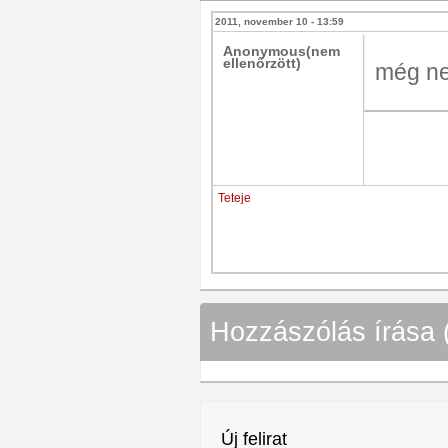
2011, november 10 - 13:59
Anonymous(nem
ellenőrzött)
még n
Teteje
Hozzászólás írása 
Új felirat