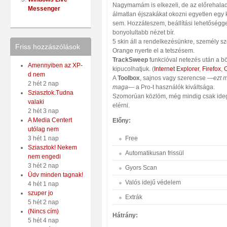
Nagymamám is elkezeli, de az előrehalad
Messenger
álmatlan éjszakákat okozni egyetlen egy
sem. Hozzáteszem, beállítási lehetőségge
bonyolultabb nézet bír.
5 skin áll a rendelkezésünkre, személy s
Friss hozzászólások
Orange nyerte el a tetszésem.
TrackSweep
funkcióval netezés után a b
Amennyiben az XP-
kipucolhatjuk. (
Internet Explorer
,
Firefox
,
d nem
A
Toolbox
, sajnos vagy szerencse —
ezt 
2 hét 2 nap
maga
— a Pro-t használók kiváltsága.
Sziasztok.Tudna
Szomorúan közlöm, még mindig csak ideg
valaki
elérni.
2 hét 3 nap
A Media Centert
Előny:
utólag nem
Free
3 hét 1 nap
Sziasztok! Nekem
Automatikusan frissül
nem engedi
3 hét 2 nap
Gyors Scan
Üdv minden tagnak!
Valós idejű védelem
4 hét 1 nap
szuper jo
Extrák
5 hét 2 nap
(Nincs cím)
Hátrány:
5 hét 4 nap