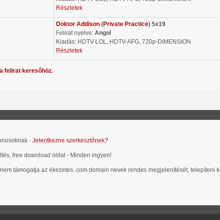
Részletek
Doktor Addison
(
Private Practice
) 5x19
Felirat nyelve:
Angol
Kiadás: HDTV-LOL, HDTV-AFG, 720p-DiMENSION
Részletek
a felirat keresőhöz.
donosoknak -
Jelentkezne szerkesztőnek?
öltés, free download oldal - Minden ingyen!
 nem támogatja az ékezetes .com domain nevek rendes megjelenítését, telepíteni kel