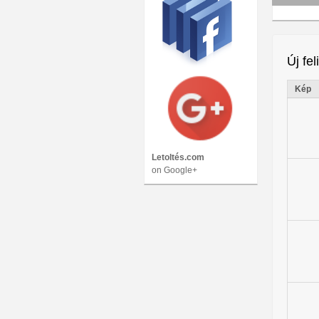
Új fel
Kép
Letoltés.com
on Google+