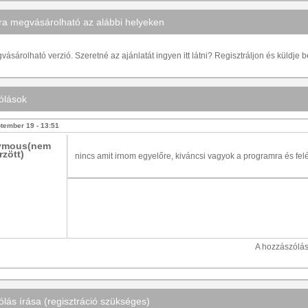
a megvásárolható az alábbi helyeken
ásárolható verzió. Szeretné az ajánlatát ingyen itt látni? Regisztráljon és küldje 
ólások
tember 19 - 13:51
ymous(nem
rzött)
nincs amit irnom egyelőre, kiváncsi vagyok a programra és felé
A hozzászólá
lás írása (regisztráció szükséges)