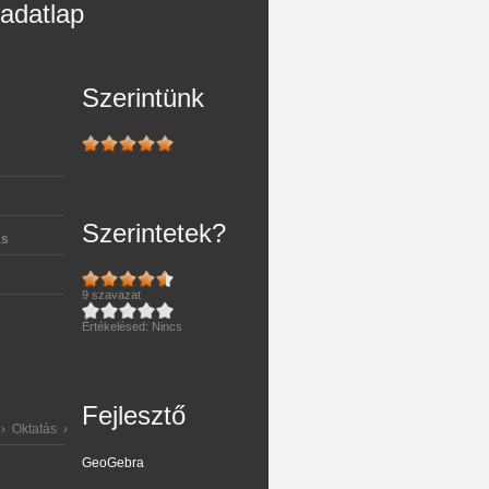
adatlap
Szerintünk
Szerintetek?
ás
9
szavazat
Értékelésed:
Nincs
Fejlesztő
›
Oktatás
›
Matemaitikai
GeoGebra