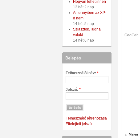
Hogyan lehet innen
12 hét 2 nap
Amennyiben az XP-
d nem
14 hét 5 nap
Sziasztok.Tudna
valaki
GeoGebr
14 hét 6 nap
Belépés
Felhasználói név:
*
Jelszó:
*
Felhasználó létrehozása
Elfelejtett jelszó
Matema