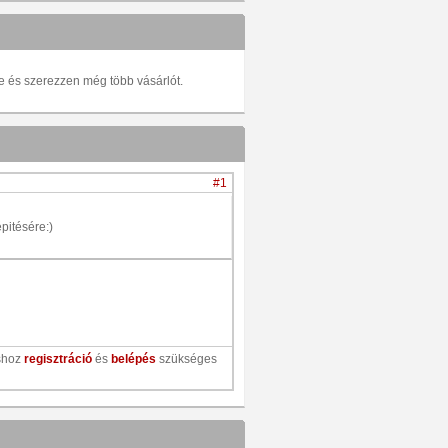
be és szerezzen még több vásárlót.
#1
pitésére:)
shoz
regisztráció
és
belépés
szükséges