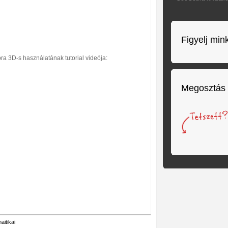
Figyelj min
a 3D-s használatának tutorial videója:
Megosztás
itikai