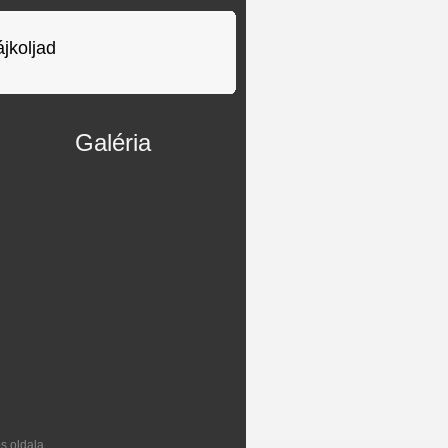
ájkoljad
Galéria
s oldala