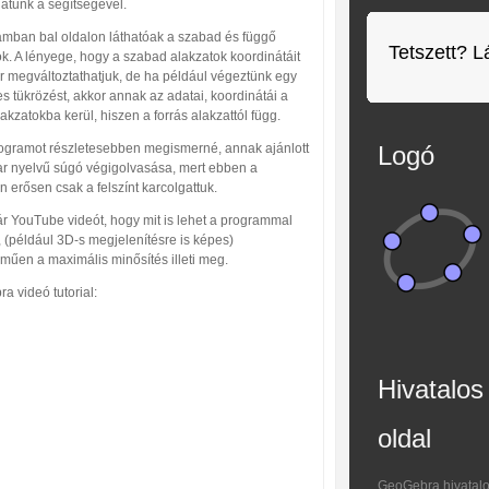
hatunk a segítségével.
amban bal oldalon láthatóak a szabad és függő
Tetszett? L
k. A lényege, hogy a szabad alakzatok koordinátáit
r megváltoztathatjuk, de ha például végeztünk egy
s tükrözést, akkor annak az adatai, koordinátái a
akzatokba kerül, hiszen a forrás alakzattól függ.
rogramot részletesebben megismerné, annak ajánlott
Logó
r nyelvű súgó végigolvasása, mert ebben a
n erősen csak a felszínt karcolgattuk.
ár YouTube videót, hogy mit is lehet a programmal
, (például 3D-s megjelenítésre is képes)
műen a maximális minősítés illeti meg.
a videó tutorial:
Hivatalos
oldal
GeoGebra hivatalo