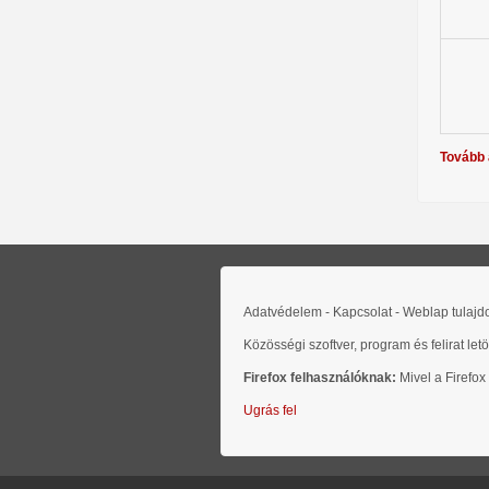
Tovább 
Adatvédelem - Kapcsolat - Weblap tulaj
Közösségi szoftver, program és felirat let
Firefox felhasználóknak:
Mivel a Firefox
Ugrás fel