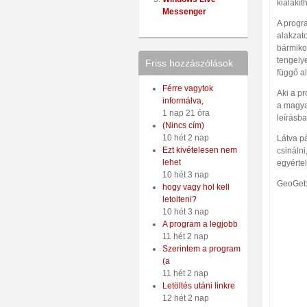
kialakít
Messenger
A progr
alakzato
bármiko
tengelye
Friss hozzászólások
függő al
Férre vagytok
Aki a p
informálva,
a magya
1 nap 21 óra
leírásba
(Nincs cím)
10 hét 2 nap
Látva p
Ezt kivételesen nem
csinálni
lehet
egyértel
10 hét 3 nap
GeoGebr
hogy vagy hol kell
letolteni?
10 hét 3 nap
A program a legjobb
11 hét 2 nap
Szerintem a program
(a
11 hét 2 nap
Letöltés utáni linkre
12 hét 2 nap