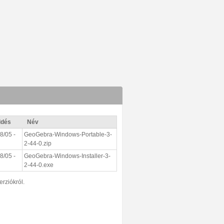
ldés
Név
8/05 -
GeoGebra-Windows-Portable-3-
2-44-0.zip
8/05 -
GeoGebra-Windows-Installer-3-
2-44-0.exe
erziókról.