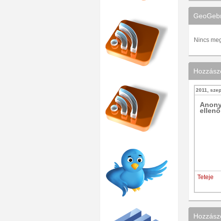
GeoGebr
Nincs megv
Hozzász
2011, szep
Anon
ellenő
Teteje
Hozzászó