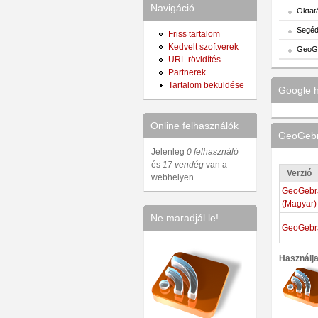
Navigáció
Oktat
Segéd
Friss tartalom
Kedvelt szoftverek
GeoG
URL rövidítés
Partnerek
Tartalom beküldése
Google h
Online felhasználók
GeoGebra
Jelenleg
0 felhasználó
és
17 vendég
van a
Verzió
webhelyen.
GeoGebra
(Magyar)
Ne maradjál le!
GeoGebra
Használj