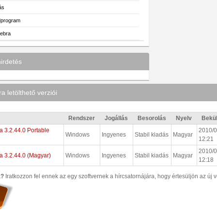
ás
program
ebra
irdetés
 letölthető verziói
Rendszer
Jogállás
Besorolás
Nyelv
Bekü
 3.2.44.0 Portable
2010/0
Windows
Ingyenes
Stabil kiadás
Magyar
12:21
2010/0
 3.2.44.0 (Magyar)
Windows
Ingyenes
Stabil kiadás
Magyar
12:18
a?
Iratkozzon fel ennek az egy szoftvernek a hírcsatornájára, hogy értesüljön az új v