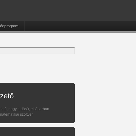
édprogram
zető
letű, nagy tudású, elsősorban
matematikai szoftver