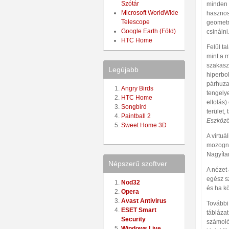
Szótár
minden 
Microsoft WorldWide
hasznos
Telescope
geometr
Google Earth (Föld)
csinálni
HTC Home
Felül t
mint a m
szakasz,
Legújabb
hiperbo
párhuzam
Angry Birds
tengelye
HTC Home
eltolás
Songbird
terület,
Paintball 2
Eszközö
Sweet Home 3D
A virtuá
mozogni
Nagyítan
Népszerű szoftver
A nézet 
egész s
Nod32
és ha kö
Opera
Avast Antivirus
További 
ESET Smart
tábláza
Security
számoló
Windows Live