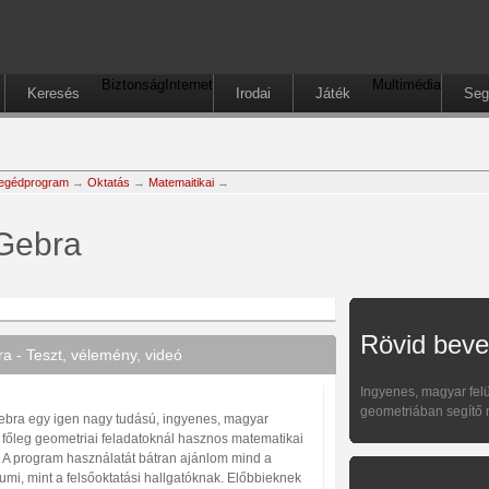
Biztonság
Internet
Multimédia
Keresés
Irodai
Játék
Seg
egédprogram
→
Oktatás
→
Matemaitikai
→
Gebra
Rövid beve
 - Teszt, vélemény, videó
Ingyenes, magyar felü
geometriában segítő 
bra egy igen nagy tudású, ingyenes, magyar
, főleg geometriai feladatoknál hasznos matematikai
r. A program használatát bátran ajánlom mind a
umi, mint a felsőoktatási hallgatóknak. Előbbieknek