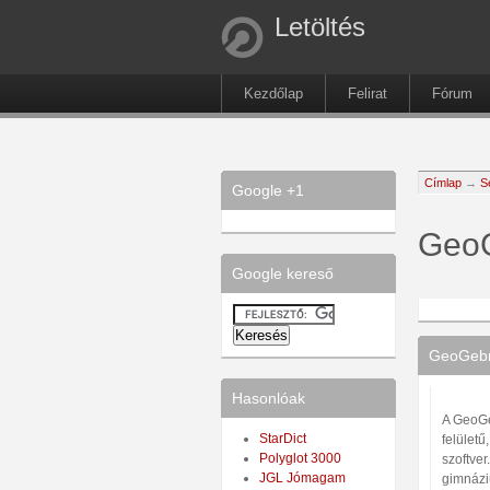
Letöltés
Kezdőlap
Felirat
Fórum
Címlap
→
S
Google +1
Geo
Google kereső
GeoGebra
Hasonlóak
A GeoGe
StarDict
felületű
Polyglot 3000
szoftve
JGL Jómagam
gimnázi