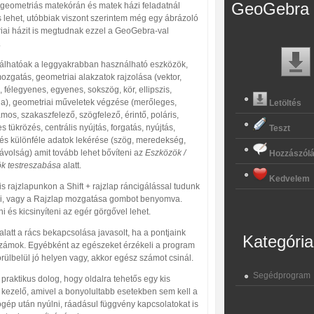
GeoGebra 
geometriás matekórán és matek házi feladatnál
 lehet, utóbbiak viszont szerintem még egy ábrázoló
iai házit is megtudnak ezzel a GeoGebra-val
.
alálhatóak a leggyakrabban használható eszközök,
ozgatás, geometriai alakzatok rajzolása (vektor,
 félegyenes, egyenes, sokszög, kör, ellipszis,
la), geometriai műveletek végzése (merőleges,
Letöltés
os, szakaszfelező, szögfelező, érintő, poláris,
s tükrözés, centrális nyújtás, forgatás, nyújtás,
Teszt
) és különféle adatok lekérése (szög, meredekség,
 távolság) amit tovább lehet bővíteni az
Eszközök /
Hozzászól
k testreszabása
alatt.
Kedvelem
lis rajzlapunkon a Shift + rajzlap ráncigálással tudunk
, vagy a Rajzlap mozgatása gombot benyomva.
i és kicsinyíteni az egér görgővel lehet.
alatt a rács bekapcsolása javasolt, ha a pontjaink
Kategória
zámok. Egyébként az egészeket érzékeli a program
rülbelül jó helyen vagy, akkor egész számot csinál.
Segédprogram
praktikus dolog, hogy oldalra tehetős egy kis
t kezelő, amivel a bonyolultabb esetekben sem kell a
gép után nyúlni, ráadásul függvény kapcsolatokat is