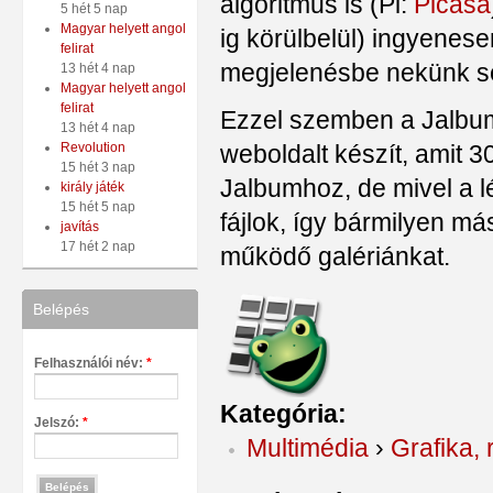
algoritmus is (Pl:
Picasa
5 hét 5 nap
Magyar helyett angol
ig körülbelül) ingyenese
felirat
megjelenésbe nekünk s
13 hét 4 nap
Magyar helyett angol
felirat
Ezzel szemben a Jalbum 
13 hét 4 nap
weboldalt készít, amit 3
Revolution
15 hét 3 nap
Jalbumhoz, de mivel a lé
király játék
15 hét 5 nap
fájlok, így bármilyen más
javítás
17 hét 2 nap
működő galériánkat.
Belépés
Felhasználói név:
*
Kategória:
Jelszó:
*
Multimédia
›
Grafika, 