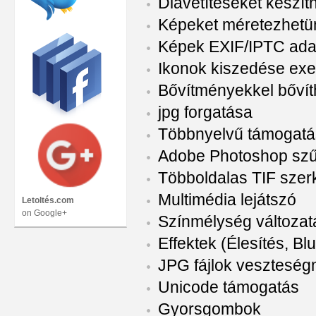
Diavetítéseket készít
Képeket méretezhetü
Képek EXIF/IPTC adat
Ikonok kiszedése exe é
Bővítményekkel bővíthe
jpg forgatása
Többnyelvű támogatá
Adobe Photoshop szű
Többoldalas TIF szer
Multimédia lejátszó
Letoltés.com
on Google+
Színmélység változat
Effektek (Élesítés, Bl
JPG fájlok veszteség
Unicode támogatás
Gyorsgombok