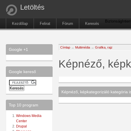
Letöltés
Biztonság
Inter
Kezdőlap
Felirat
Fórum
Keresés
Címlap
→
Multimédia
→
Grafika, rajz
Google +1
Képnéző, képk
Google kereső
Képnéző, képkategorizáló kategória i
Top 10 program
Windows Media
Center
Drupal