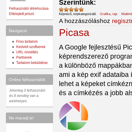
Szerintünk:
Felhasználó létrehozása
Elfelejtett jelszó
Képnéző, képkategorizáló
Grafika, rajz
Multimé
A hozzászóláshoz
regiszt
Picasa
Navigáció
Friss tartalom
A Google fejlesztésű Pi
Kedvelt szoftverek
URL rövidítés
képrendszerező program
Partnerek
Tartalom beküldése
a különböző mappákban l
ami a kép exif adataiba
Online felhasználók
lehet a képeket címkézni
Jelenleg
0 felhasználó
és a címkézés a jobb a
és
8 vendég
van a
webhelyen.
Ne maradj le!