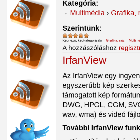
Kategória:
Multimédia
›
Grafika, 
Szerintünk:
Képnéző, képkategorizáló
Grafika, rajz
Multimé
A hozzászóláshoz
regiszt
IrfanView
Az IrfanView egy ingye
egyszerűbb kép szerkes
támogatott kép formátu
DWG, HPGL, CGM, SVG, GI
wav, wma) és videó fájl
További IrfanView funk