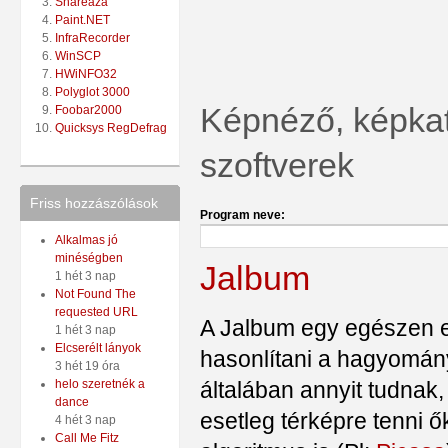
Shareaza
Paint.NET
InfraRecorder
WinSCP
HWiNFO32
Polyglot 3000
Képnéző, képkat
Foobar2000
Quicksys RegDefrag
szoftverek
Friss hozzászólások
Program neve:
Alkalmas jó
minéségben
Jalbum
1 hét 3 nap
Not Found The
requested URL
A Jalbum egy egészen e
1 hét 3 nap
Elcserélt lányok
hasonlítani a hagyomány
3 hét 19 óra
általában annyit tudnak,
helo szeretnék a
dance
esetleg térképre tenni ő
4 hét 3 nap
Call Me Fitz