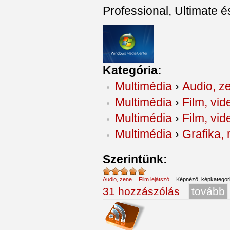
Professional, Ultimate é
Kategória:
Multimédia
›
Audio, z
Multimédia
›
Film, vid
Multimédia
›
Film, vid
Multimédia
›
Grafika, 
Szerintünk:
Audio, zene
Film lejátszó
Képnéző, képkategori
31 hozzászólás
tovább