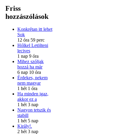
Friss
hozzászólások
Konkrétan itt lehet
Sok
12 óra 59 perc
Hólkel Letölteni
lecives
1 nap 9 óra
Mihez szóljak
hozzá ha már
6 nap 10 óra
Érdekes, nekem
nem magyar
1 hét 1 óra
Ha minden igaz,
akkor ez a
1 hét 3 nap
Nagyon tetszik és
stabill
1 hét 5 nap
Király!.
2 hét 3 nap