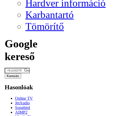
Hardver információ
Karbantartó
Tömörítő
Google
kereső
Hasonlóak
Online TV
JetAudio
Songbird
AIMP2