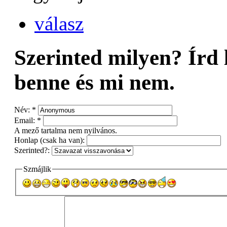
válasz
Szerinted milyen? Írd l
benne és mi nem.
Név:
*
Email:
*
A mező tartalma nem nyilvános.
Honlap (csak ha van):
Szerinted?:
Szmájlik