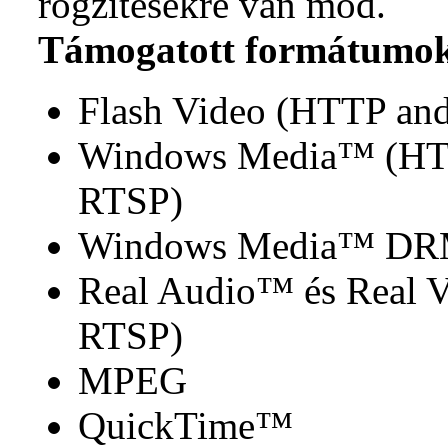
rögzítésekre van mód.
Támogatott formátumo
Flash Video (HTTP a
Windows Media™ (HT
RTSP)
Windows Media™ D
Real Audio™ és Real 
RTSP)
MPEG
QuickTime™