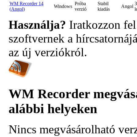
WM Recorder 14
Próba
Stabil
3
Windows
Angol
(Angol)
verzió
kiadás
l
Használja?
Iratkozzon fel
szoftvernek a hírcsatornáj
az új verziókról.
WM Recorder megvásá
alábbi helyeken
Nincs megvásárolható verz