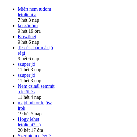
Miért nem tudom
letölteni a
7 hét 3 nap
köszönöm
9 hét 19 óra
Köszönet
9 hét 6 nap
Tessék, bár már jó
régi
9 hét 6 nap
szuper jó
11 hét 3 nap
szuper jó
11 hét 3 nap
Nem csinál semmit
a letöltés
11 hét 4 nap
majd mikor lejösz
irok
19 hét 5 nap
Hogy lehet
letölteni? =)
20 hét 17 óra
Szerintem eléggé