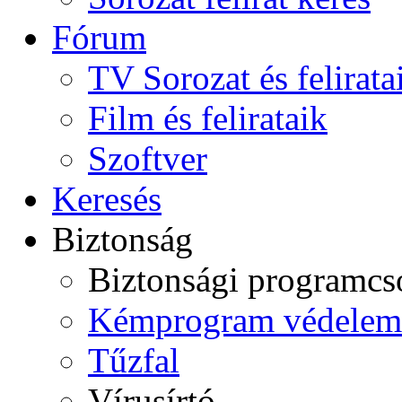
Fórum
TV Sorozat és felirata
Film és felirataik
Szoftver
Keresés
Biztonság
Biztonsági programc
Kémprogram védelem
Tűzfal
Vírusírtó