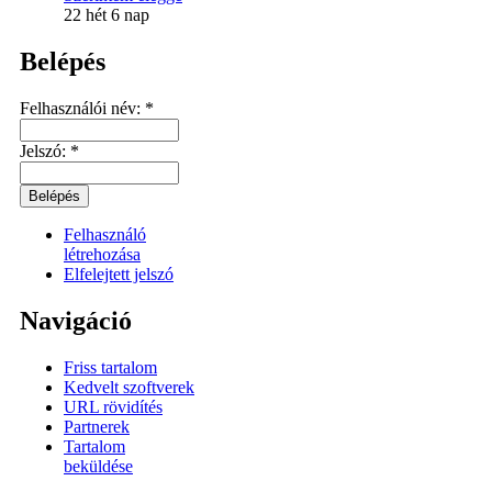
22 hét 6 nap
Belépés
Felhasználói név:
*
Jelszó:
*
Felhasználó
létrehozása
Elfelejtett jelszó
Navigáció
Friss tartalom
Kedvelt szoftverek
URL rövidítés
Partnerek
Tartalom
beküldése