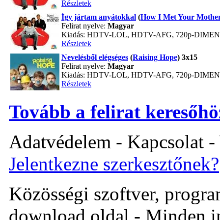
Részletek
Így jártam anyátokkal
(
How I Met Your Mothe
Felirat nyelve:
Magyar
Kiadás: HDTV-LOL, HDTV-AFG, 720p-DIME
Részletek
Nevelésből elégséges
(
Raising Hope
) 3x15
Felirat nyelve:
Magyar
Kiadás: HDTV-LOL, HDTV-AFG, 720p-DIME
Részletek
Tovább a felirat keresőhö
Adatvédelem - Kapcsolat -
Jelentkezne szerkesztőnek?
Közösségi szoftver, program 
download oldal - Minden i