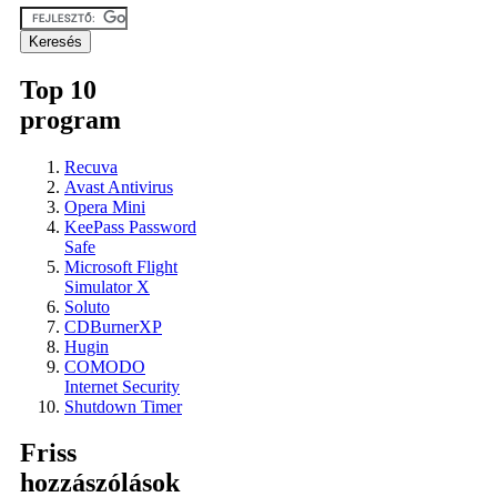
Top 10
program
Recuva
Avast Antivirus
Opera Mini
KeePass Password
Safe
Microsoft Flight
Simulator X
Soluto
CDBurnerXP
Hugin
COMODO
Internet Security
Shutdown Timer
Friss
hozzászólások