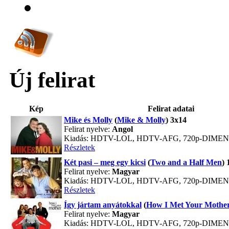
Új felirat
Kép
Felirat adatai
Mike és Molly
(
Mike & Molly
) 3x14
Felirat nyelve:
Angol
Kiadás: HDTV-LOL, HDTV-AFG, 720p-DIME
Részletek
Két pasi – meg egy kicsi
(
Two and a Half Men
) 
Felirat nyelve:
Magyar
Kiadás: HDTV-LOL, HDTV-AFG, 720p-DIME
Részletek
Így jártam anyátokkal
(
How I Met Your Mothe
Felirat nyelve:
Magyar
Kiadás: HDTV-LOL, HDTV-AFG, 720p-DIME