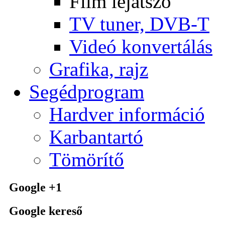
Film lejátszó
TV tuner, DVB-T
Videó konvertálás
Grafika, rajz
Segédprogram
Hardver információ
Karbantartó
Tömörítő
Google +1
Google kereső