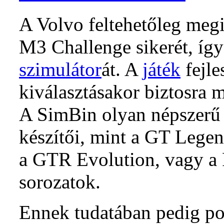
A Volvo feltehetőleg meg
M3 Challenge sikerét, így 
szimulátor
át. A
játék
fejle
kiválasztásakor biztosra 
A SimBin olyan népszerű 
készítői, mint a GT Lege
a GTR Evolution, vagy 
sorozatok.
Ennek tudatában pedig pon