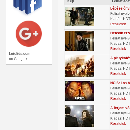
Kép
Felirat ada
Lépéselőny
Felirat nyel
Kiadás: HD
Részletek
Hetedik érz
Felirat nyel
Kiadás: HD
Részletek
Letoltés.com
A pletykafé
on Google+
Felirat nyel
Kiadás: HD
Részletek
NCIS: Los 
Felirat nyel
Kiadás: HD
Részletek
A férjem v
Felirat nyel
Kiadás: HD
Részletek