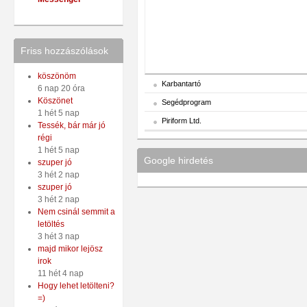
Friss hozzászólások
köszönöm
Karbantartó
6 nap 20 óra
Köszönet
Segédprogram
1 hét 5 nap
Piriform Ltd.
Tessék, bár már jó
régi
1 hét 5 nap
Google hirdetés
szuper jó
3 hét 2 nap
szuper jó
3 hét 2 nap
Nem csinál semmit a
letöltés
3 hét 3 nap
majd mikor lejösz
irok
11 hét 4 nap
Hogy lehet letölteni?
=)