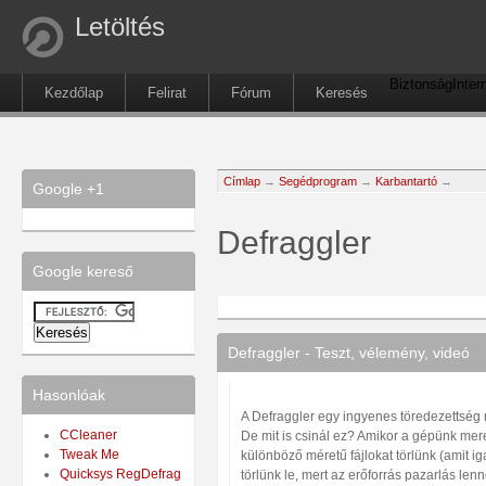
Letöltés
Biztonság
Inter
Kezdőlap
Felirat
Fórum
Keresés
Címlap
→
Segédprogram
→
Karbantartó
→
Google +1
Defraggler
Google kereső
Defraggler - Teszt, vélemény, videó
Hasonlóak
A Defraggler egy ingyenes töredezettség
CCleaner
De mit is csinál ez? Amikor a gépünk me
Tweak Me
különböző méretű fájlokat törlünk (amit i
Quicksys RegDefrag
törlünk le, mert az erőforrás pazarlás len