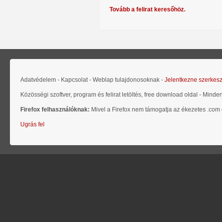
Tovább a felirat keresőhöz.
Adatvédelem - Kapcsolat - Weblap tulajdonosoknak -
Jelentkezne szerkes
Közösségi szoftver, program és felirat letöltés, free download oldal - Minde
Firefox felhasználóknak:
Mivel a Firefox nem támogatja az ékezetes .com d
Ugrás fel