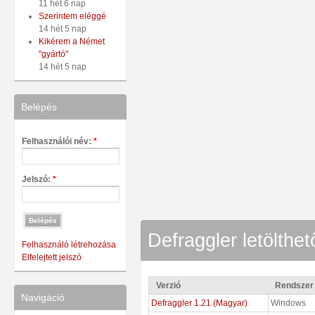
11 hét 6 nap
Szerintem eléggé
14 hét 5 nap
Kikérem a Német
"gyártó"
14 hét 5 nap
Belépés
Felhasználói név:
*
Jelszó:
*
Defraggler letölthet
Felhasználó létrehozása
Elfelejtett jelszó
Verzió
Rendszer
Navigáció
Defraggler 1.21 (Magyar)
Windows