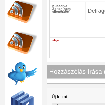
Kucserka
Zoltan(nem
Defragg
ellenőrzött)
Teteje
Hozzászólás írása 
Új felirat