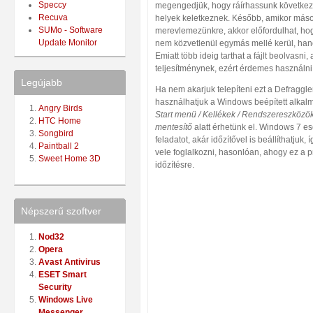
Speccy
megengedjük, hogy ráírhassunk következ
Recuva
helyek keletkeznek. Később, amikor máso
SUMo - Software
merevlemezünkre, akkor előfordulhat, hog
Update Monitor
nem közvetlenül egymás mellé kerül, han
Emiatt több ideig tarthat a fájlt beolvasni,
teljesítménynek, ezért érdemes használni
Legújabb
Ha nem akarjuk telepíteni ezt a Defraggle
használhatjuk a Windows beépített alkalm
Angry Birds
Start menü / Kellékek / Rendszereszközök
HTC Home
mentesítő
alatt érhetünk el. Windows 7 es
Songbird
feladatot, akár időzítővel is beállíthatjuk,
Paintball 2
vele foglalkozni, hasonlóan, ahogy ez a 
Sweet Home 3D
időzítésre.
Népszerű szoftver
Nod32
Opera
Avast Antivirus
ESET Smart
Security
Windows Live
Messenger