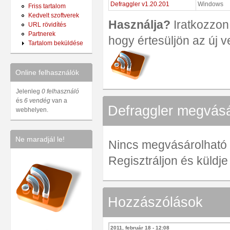
Defraggler v1.20.201
Windows
Friss tartalom
Kedvelt szoftverek
Használja?
Iratkozzon 
URL rövidítés
Partnerek
hogy értesüljön az új v
Tartalom beküldése
Online felhasználók
Jelenleg
0 felhasználó
és
6 vendég
van a
Defraggler megvásá
webhelyen.
Ne maradjál le!
Nincs megvásárolható ve
Regisztráljon és küldj
Hozzászólások
2011, február 18 - 12:08