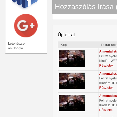
Hozzászólás írása 
Új felirat
Letoltés.com
Kép
Felirat ada
on Google+
A mentalist
Felirat nyel
Kiadás: WE
Részletek
A mentalist
Felirat nyel
Kiadás: HD
Részletek
A mentalist
Felirat nyel
Kiadás: HD
Részletek