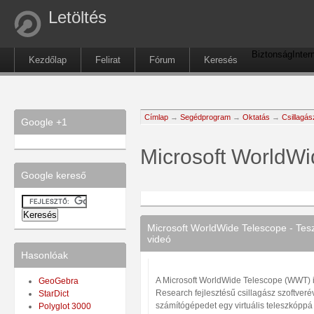
Letöltés
Biztonság
Inter
Kezdőlap
Felirat
Fórum
Keresés
Címlap
→
Segédprogram
→
Oktatás
→
Csillagás
Google +1
Microsoft WorldWi
Google kereső
Microsoft WorldWide Telescope - Tesz
videó
Hasonlóak
A Microsoft WorldWide Telescope (WWT) i
GeoGebra
Research fejlesztésű csillagász szoftveré
StarDict
számítógépedet egy virtuális teleszkóppá 
Polyglot 3000