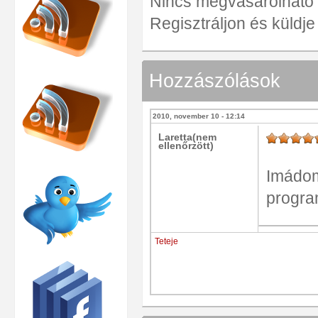
Nincs megvásárolható ve
Regisztráljon és küldj
Hozzászólások
2010, november 10 - 12:14
Laretta(nem
ellenőrzött)
Imádom 
progra
Teteje