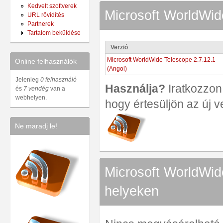
Kedvelt szoftverek
Microsoft WorldWide
URL rövidítés
Partnerek
Tartalom beküldése
Verzió
Microsoft WorldWide Telescope 2.7.12.1
Online felhasználók
(Angol)
Jelenleg
0 felhasználó
Használja?
Iratkozzon 
és
7 vendég
van a
webhelyen.
hogy értesüljön az új v
Ne maradj le!
Microsoft WorldWid
helyeken