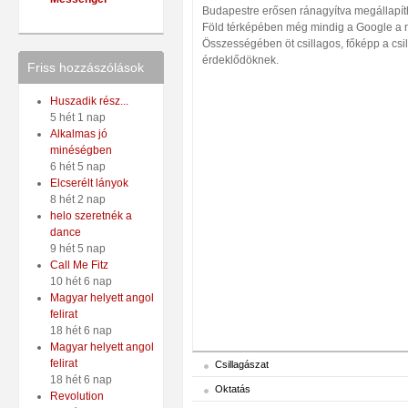
Budapestre erősen ránagyítva megállapíth
Föld térképében még mindig a Google a 
Összességében öt csillagos, főképp a csil
érdeklődöknek.
Friss hozzászólások
Huszadik rész...
5 hét 1 nap
Alkalmas jó
minéségben
6 hét 5 nap
Elcserélt lányok
8 hét 2 nap
helo szeretnék a
dance
9 hét 5 nap
Call Me Fitz
10 hét 6 nap
Magyar helyett angol
felirat
18 hét 6 nap
Magyar helyett angol
felirat
Csillagászat
18 hét 6 nap
Oktatás
Revolution