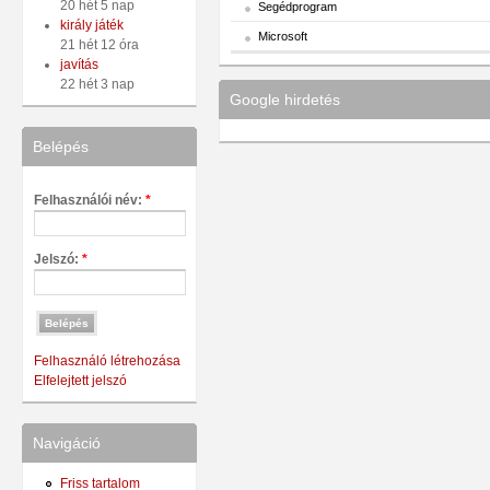
20 hét 5 nap
Segédprogram
király játék
Microsoft
21 hét 12 óra
javítás
22 hét 3 nap
Google hirdetés
Belépés
Felhasználói név:
*
Jelszó:
*
Felhasználó létrehozása
Elfelejtett jelszó
Navigáció
Friss tartalom