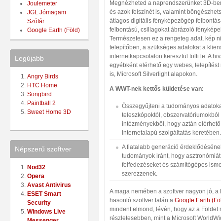
Megnézheted a naprendszerünket 3D-ben,
Joulemeter
és azok felszínét is, valamint böngészhets
JGL Jómagam
átlagos digitális fényképezőgép felbontá
Szótár
felbontású, csillagokat ábrázoló fényképei
Google Earth (Föld)
Természetesen ez a rengeteg adat, kép n
telepítőben, a szükséges adatokat a klien
internetkapcsolaton keresztül tölti le. A hi
Legújabb
egyébként elérhető egy webes, telepítést
is, Microsoft Silverlight alapokon.
Angry Birds
HTC Home
A WWT-nek kettős küldetése van:
Songbird
Paintball 2
Összegyűjteni a tudományos adatoka
Sweet Home 3D
teleszkópoktól, obszervatóriumokból
intézményekből, hogy aztán elérhető
internetalapú szolgáltatás keretében.
A fiatalabb generáció érdeklődésének
Népszerű szoftver
tudományok iránt, hogy asztronómiá
felfedezéseket és számítógépes isme
Nod32
szerezzenek.
Opera
Avast Antivirus
A maga nemében a szoftver nagyon jó, a 
ESET Smart
hasonló szoftver talán a
Google Earth (Fö
Security
mindent elmond, lévén, hogy az a Földet m
Windows Live
részletesebben, mint a Microsoft WorldW
Messenger