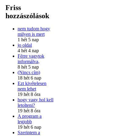
Friss
hozzászólások
nem tudom hogy
milyen is mert
1 hét 5 nap
jo oldal
4 hét 4 nap
Férre vagytok
informálva,
8 hét 5 nap
(Nincs cím)
18 hét 6 nap
Ezt kivételesen
nem lehet
19 hét 8 óra
hogy vagy hol kell
letolteni?
19 hét 8 óra
A program a
legjobb
19 hét 6 nap
Szerintem a