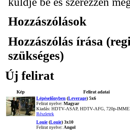
küldje be és szerezzen még
Hozzászólások
Hozzászólás írása (reg
szükséges)
Új felirat
Kép
Felirat adatai
Lépéselőnyben
(
Leverage
) 5x6
Felirat nyelve:
Magyar
Kiadás: HDTV-ASAP, HDTV-AFG, 720p-IMM
Részletek
Louie
(
Louie
) 3x10
Felirat nyelve:
Angol