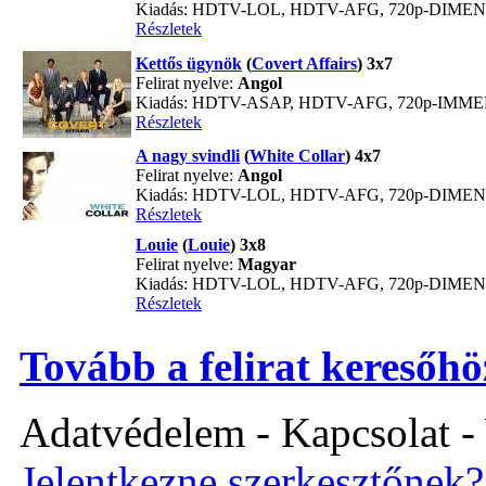
Kiadás: HDTV-LOL, HDTV-AFG, 720p-DIME
Részletek
Kettős ügynök
(
Covert Affairs
) 3x7
Felirat nyelve:
Angol
Kiadás: HDTV-ASAP, HDTV-AFG, 720p-IMM
Részletek
A nagy svindli
(
White Collar
) 4x7
Felirat nyelve:
Angol
Kiadás: HDTV-LOL, HDTV-AFG, 720p-DIME
Részletek
Louie
(
Louie
) 3x8
Felirat nyelve:
Magyar
Kiadás: HDTV-LOL, HDTV-AFG, 720p-DIME
Részletek
Tovább a felirat keresőhö
Adatvédelem - Kapcsolat -
Jelentkezne szerkesztőnek?