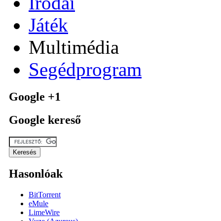
Irodai
Játék
Multimédia
Segédprogram
Google +1
Google kereső
Hasonlóak
BitTorrent
eMule
LimeWire