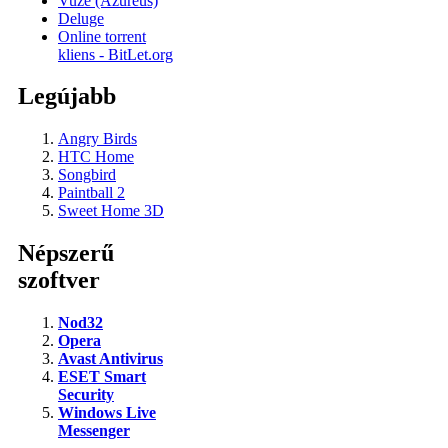
Vuze (Azureus)
Deluge
Online torrent
kliens - BitLet.org
Legújabb
Angry Birds
HTC Home
Songbird
Paintball 2
Sweet Home 3D
Népszerű
szoftver
Nod32
Opera
Avast Antivirus
ESET Smart
Security
Windows Live
Messenger