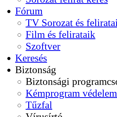
Fórum
TV Sorozat és felirata
Film és felirataik
Szoftver
Keresés
Biztonság
Biztonsági programc
Kémprogram védelem
Tűzfal
Vírusírtó