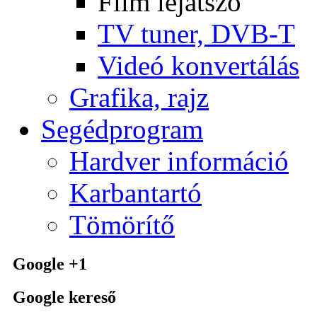
Film lejátszó
TV tuner, DVB-T
Videó konvertálás
Grafika, rajz
Segédprogram
Hardver információ
Karbantartó
Tömörítő
Google +1
Google kereső