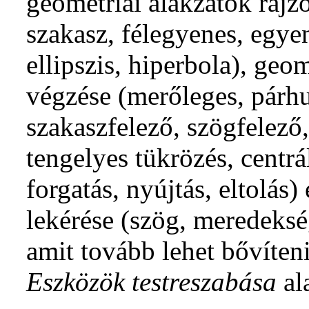
geometriai alakzatok rajzo
szakasz, félegyenes, egye
ellipszis, hiperbola), geo
végzése (merőleges, párh
szakaszfelező, szögfelező, 
tengelyes tükrözés, centrál
forgatás, nyújtás, eltolás)
lekérése (szög, meredekség
amit tovább lehet bővíten
Eszközök testreszabása
ala