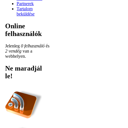
Partnerek
Tartalom
beküldése
Online
felhasználók
Jelenleg
0 felhasználó
és
2 vendég
van a
webhelyen.
Ne maradjál
le!