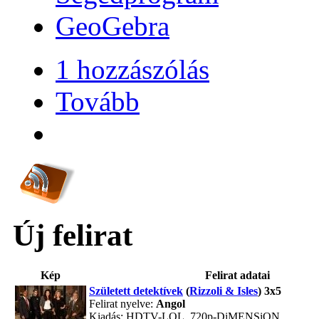
GeoGebra
1 hozzászólás
Tovább
Új felirat
Kép
Felirat adatai
Született detektívek
(
Rizzoli & Isles
) 3x5
Felirat nyelve:
Angol
Kiadás: HDTV-LOL, 720p-DiMENSiON