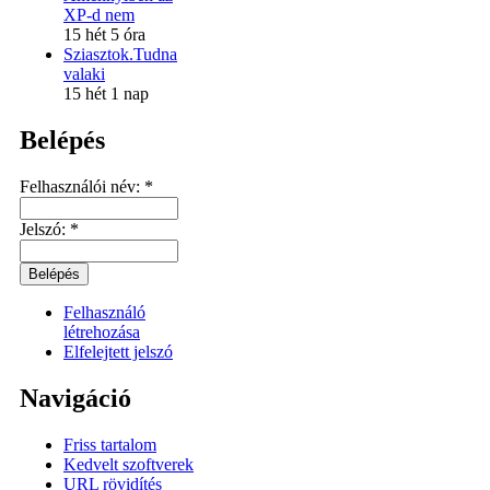
XP-d nem
15 hét 5 óra
Sziasztok.Tudna
valaki
15 hét 1 nap
Belépés
Felhasználói név:
*
Jelszó:
*
Felhasználó
létrehozása
Elfelejtett jelszó
Navigáció
Friss tartalom
Kedvelt szoftverek
URL rövidítés