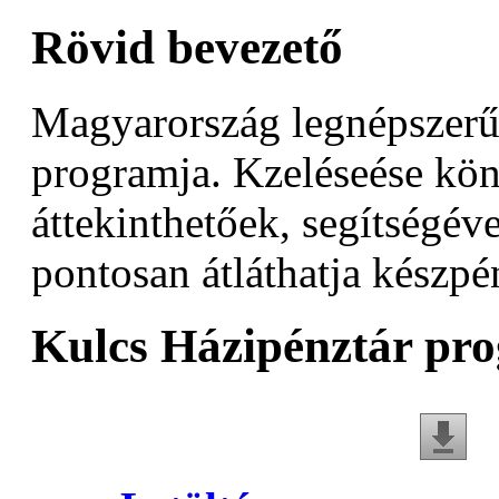
Rövid bevezető
Magyarország legnépszerű
programja. Kzeléseése könn
áttekinthetőek, segítségév
pontosan átláthatja készpé
Kulcs Házipénztár pr