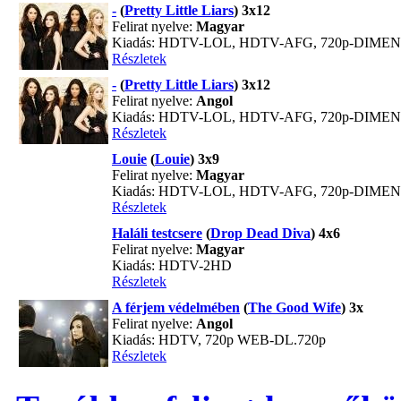
-
(
Pretty Little Liars
) 3x12
Felirat nyelve:
Magyar
Kiadás: HDTV-LOL, HDTV-AFG, 720p-DIME
Részletek
-
(
Pretty Little Liars
) 3x12
Felirat nyelve:
Angol
Kiadás: HDTV-LOL, HDTV-AFG, 720p-DIME
Részletek
Louie
(
Louie
) 3x9
Felirat nyelve:
Magyar
Kiadás: HDTV-LOL, HDTV-AFG, 720p-DIME
Részletek
Haláli testcsere
(
Drop Dead Diva
) 4x6
Felirat nyelve:
Magyar
Kiadás: HDTV-2HD
Részletek
A férjem védelmében
(
The Good Wife
) 3x
Felirat nyelve:
Angol
Kiadás: HDTV, 720p WEB-DL.720p
Részletek