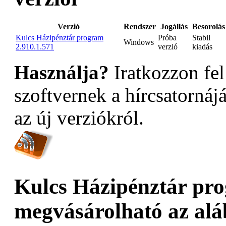
Verzió
Rendszer
Jogállás
Besorolás
Kulcs Házipénztár program
Próba
Stabil
Windows
2.910.1.571
verzió
kiadás
Használja?
Iratkozzon fel
szoftvernek a hírcsatornáj
az új verziókról.
Kulcs Házipénztár pr
megvásárolható az alá