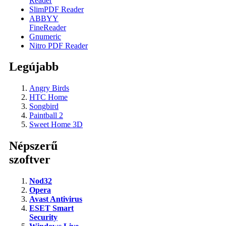
Reader
SlimPDF Reader
ABBYY
FineReader
Gnumeric
Nitro PDF Reader
Legújabb
Angry Birds
HTC Home
Songbird
Paintball 2
Sweet Home 3D
Népszerű
szoftver
Nod32
Opera
Avast Antivirus
ESET Smart
Security