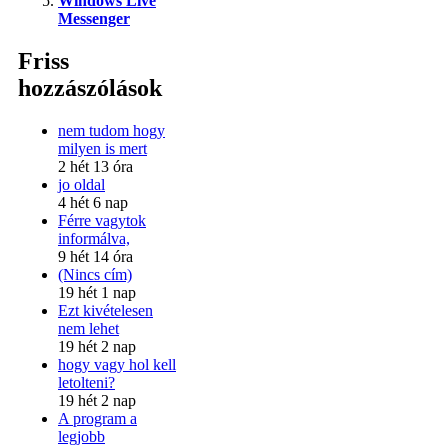
Windows Live
Messenger
Friss
hozzászólások
nem tudom hogy
milyen is mert
2 hét 13 óra
jo oldal
4 hét 6 nap
Férre vagytok
informálva,
9 hét 14 óra
(Nincs cím)
19 hét 1 nap
Ezt kivételesen
nem lehet
19 hét 2 nap
hogy vagy hol kell
letolteni?
19 hét 2 nap
A program a
legjobb