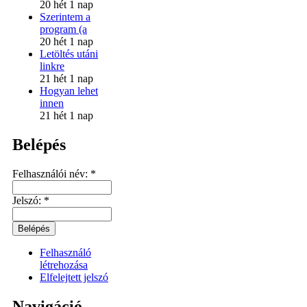
20 hét 1 nap
Szerintem a
program (a
20 hét 1 nap
Letöltés utáni
linkre
21 hét 1 nap
Hogyan lehet
innen
21 hét 1 nap
Belépés
Felhasználói név:
*
Jelszó:
*
Felhasználó
létrehozása
Elfelejtett jelszó
Navigáció