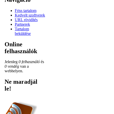
Friss tartalom
Kedvelt szoftverek
URL rövidítés
Partnerek
Tartalom
beküldése
Online
felhasználók
Jelenleg
0 felhasználó
és
0 vendég
van a
webhelyen.
Ne maradjál
le!