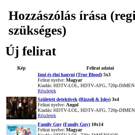
Hozzászólás írása (reg
szükséges)
Új felirat
Kép
Felirat adatai
Inni és élni hagyni
(
True Blood
) 5x3
Felirat nyelve:
Magyar
Kiadás: HDTV-LOL, HDTV-AFG, 720p-DiME
Részletek
Született detektívek
(
Rizzoli & Isles
) 3x4
Felirat nyelve:
Angol
Kiadás: HDTV-LOL, HDTV-AFG, 720p-DIME
Részletek
Family Guy
(
Family Guy
) 10x14
Felirat nyelve:
Magyar