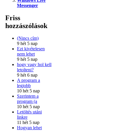
Windows Live
Messenger
Friss
hozzászólások
(Nincs cím)
9 hét 5 nap
Ezt kivételesen
nem lehet
9 hét 5 nap
hogy vagy hol kell
letolteni?
9 hét 6 nap
A program a
legjobb
10 hét 5 nap
Szerintem a
program (a
10 hét 5 nap
Letöltés utáni
linkre
11 hét 5 nap
Hogyan lehet