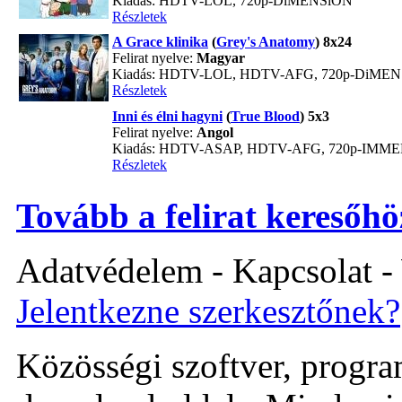
Kiadás: HDTV-LOL, 720p-DiMENSiON
Részletek
A Grace klinika
(
Grey's Anatomy
) 8x24
Felirat nyelve:
Magyar
Kiadás: HDTV-LOL, HDTV-AFG, 720p-DiME
Részletek
Inni és élni hagyni
(
True Blood
) 5x3
Felirat nyelve:
Angol
Kiadás: HDTV-ASAP, HDTV-AFG, 720p-IMM
Részletek
Tovább a felirat keresőhö
Adatvédelem - Kapcsolat -
Jelentkezne szerkesztőnek?
Közösségi szoftver, program 