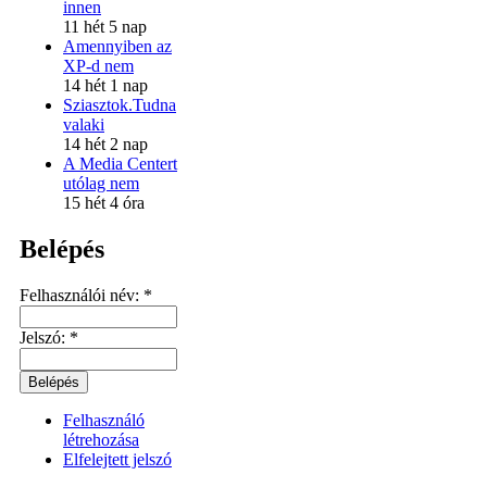
innen
11 hét 5 nap
Amennyiben az
XP-d nem
14 hét 1 nap
Sziasztok.Tudna
valaki
14 hét 2 nap
A Media Centert
utólag nem
15 hét 4 óra
Belépés
Felhasználói név:
*
Jelszó:
*
Felhasználó
létrehozása
Elfelejtett jelszó