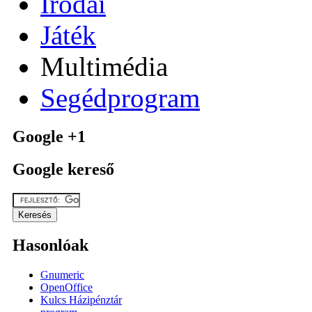
Irodai
Játék
Multimédia
Segédprogram
Google +1
Google kereső
Hasonlóak
Gnumeric
OpenOffice
Kulcs Házipénztár