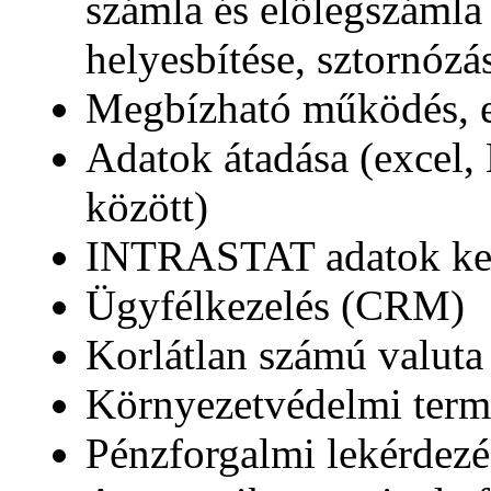
számla és előlegszámla 
helyesbítése, sztornózá
Megbízható működés, e
Adatok átadása (excel
között)
INTRASTAT adatok ke
Ügyfélkezelés (CRM)
Korlátlan számú valuta
Környezetvédelmi term
Pénzforgalmi lekérdezé