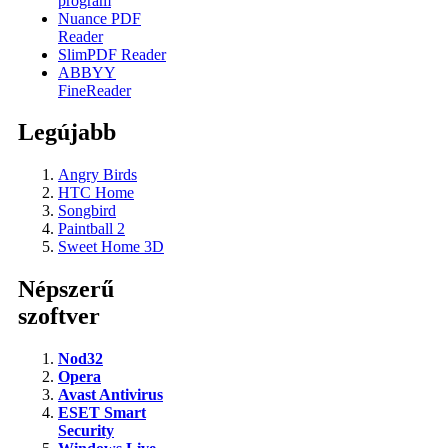
program
Nuance PDF
Reader
SlimPDF Reader
ABBYY
FineReader
Legújabb
Angry Birds
HTC Home
Songbird
Paintball 2
Sweet Home 3D
Népszerű
szoftver
Nod32
Opera
Avast Antivirus
ESET Smart
Security