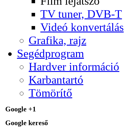
Film lejátszó
TV tuner, DVB-T
Videó konvertálás
Grafika, rajz
Segédprogram
Hardver információ
Karbantartó
Tömörítő
Google +1
Google kereső