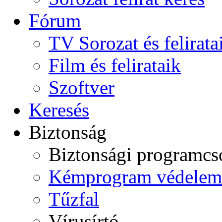
Fórum
TV Sorozat és felirata
Film és felirataik
Szoftver
Keresés
Biztonság
Biztonsági programc
Kémprogram védelem
Tűzfal
Vírusírtó