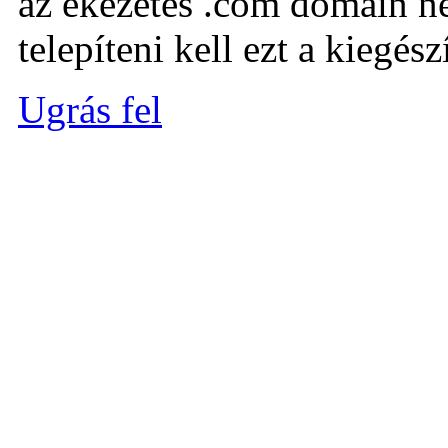
az ékezetes .com domain ne
telepíteni kell ezt a kiegészí
Ugrás fel