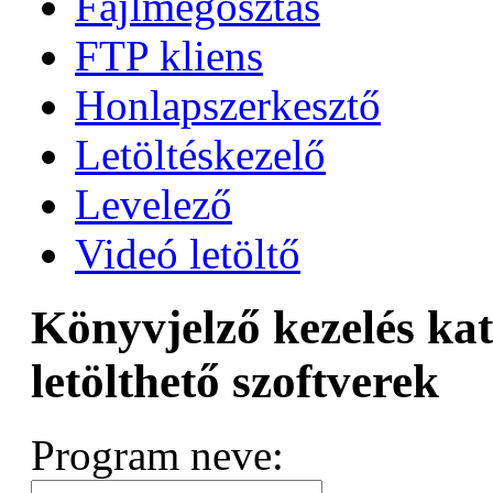
Fájlmegosztás
FTP kliens
Honlapszerkesztő
Letöltéskezelő
Levelező
Videó letöltő
Könyvjelző kezelés ka
letölthető szoftverek
Program neve: