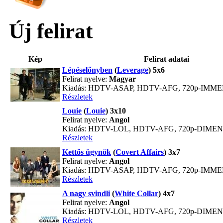
Új felirat
Kép
Felirat adatai
Lépéselőnyben
(
Leverage
) 5x6
Felirat nyelve:
Magyar
Kiadás: HDTV-ASAP, HDTV-AFG, 720p-IMM
Részletek
Louie
(
Louie
) 3x10
Felirat nyelve:
Angol
Kiadás: HDTV-LOL, HDTV-AFG, 720p-DIME
Részletek
Kettős ügynök
(
Covert Affairs
) 3x7
Felirat nyelve:
Angol
Kiadás: HDTV-ASAP, HDTV-AFG, 720p-IMM
Részletek
A nagy svindli
(
White Collar
) 4x7
Felirat nyelve:
Angol
Kiadás: HDTV-LOL, HDTV-AFG, 720p-DIME
Részletek