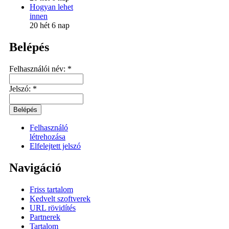
Hogyan lehet
innen
20 hét 6 nap
Belépés
Felhasználói név:
*
Jelszó:
*
Felhasználó
létrehozása
Elfelejtett jelszó
Navigáció
Friss tartalom
Kedvelt szoftverek
URL rövidítés
Partnerek
Tartalom