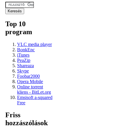
Top 10
program
VLC media player
BonkEnc
iTunes
PeaZip
Shareaza
Skype
Foobar2000
Opera Mobile
Online torrent
kliens - BitLet.org
Emsisoft a-squared
Free
Friss
hozzászólások