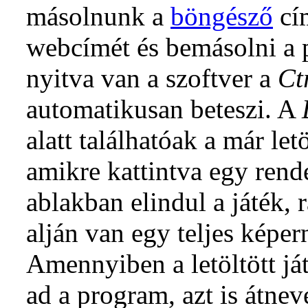
másolnunk a
böngésző
cí
webcímét és bemásolni a
nyitva van a szoftver a
Ct
automatikusan beteszi. A
alatt találhatóak a már letö
amikre kattintva egy ren
ablakban elindul a játék, 
alján van egy teljes képe
Amennyiben a letöltött já
ad a program, azt is átne