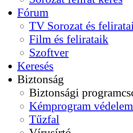
Fórum
TV Sorozat és felirata
Film és felirataik
Szoftver
Keresés
Biztonság
Biztonsági programc
Kémprogram védelem
Tűzfal
Vírusírtó