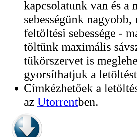
kapcsolatunk van és a m
sebességünk nagyobb, 
feltöltési sebessége - 
töltünk maximális sávsz
tükörszervet is meglehe
gyorsíthatjuk a letöltést
Címkézhetőek a letölté
az
Utorrent
ben.