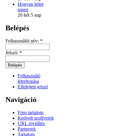
Hogyan lehet
innen
20 hét 5 nap
Belépés
Felhasználói név:
*
Jelszó:
*
Felhasználó
létrehozása
Elfelejtett jelszó
Navigáció
Friss tartalom
Kedvelt szoftverek
URL rövidítés
Partnerek
Tartalom