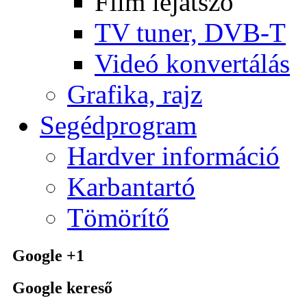
Film lejátszó
TV tuner, DVB-T
Videó konvertálás
Grafika, rajz
Segédprogram
Hardver információ
Karbantartó
Tömörítő
Google +1
Google kereső