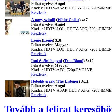
Felirat nyelve:
Angol
Kiadás: HDTV-ASAP, HDTV-AFG, 720p-IMM
Részletek
A nagy svindli
(
White Collar
) 4x7
Felirat nyelve:
Angol
Kiadás: HDTV-LOL, HDTV-AFG, 720p-DIME
Részletek
Louie
(
Louie
) 3x8
Felirat nyelve:
Magyar
Kiadás: HDTV-LOL, HDTV-AFG, 720p-DIME
Részletek
Inni és élni hagyni
(
True Blood
) 5x12
Felirat nyelve:
Magyar
Kiadás: HDTV-AFG, 720p-EVOLVE
Részletek
Hetedik érzék
(
The Listener
) 3x11
Felirat nyelve:
Angol
Kiadás: HDTV-ASAP, HDTV-AFG, 720p-IMM
Részletek
Tovább a felirat keresőhö