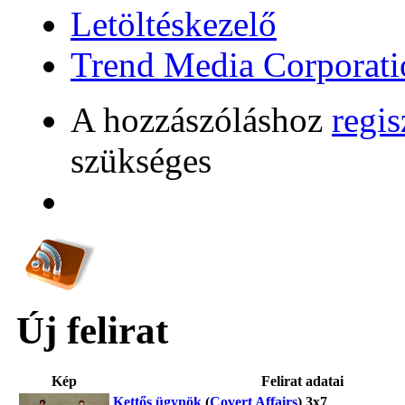
Letöltéskezelő
Trend Media Corporati
A hozzászóláshoz
regis
szükséges
Új felirat
Kép
Felirat adatai
Kettős ügynök
(
Covert Affairs
) 3x7