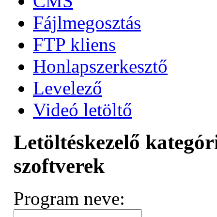
CMS
Fájlmegosztás
FTP kliens
Honlapszerkesztő
Levelező
Videó letöltő
Letöltéskezelő kategór
szoftverek
Program neve: