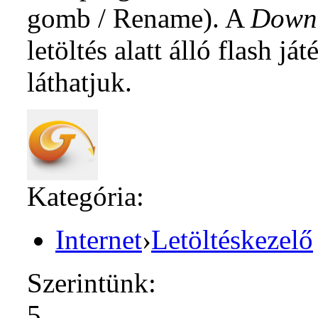
gomb / Rename). A
Down
letöltés alatt álló flash ját
láthatjuk.
Kategória:
Internet
›
Letöltéskezelő
Szerintünk:
5