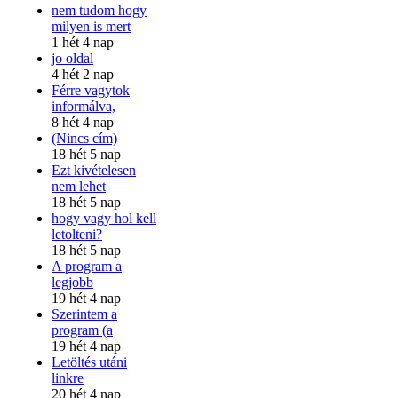
nem tudom hogy
milyen is mert
1 hét 4 nap
jo oldal
4 hét 2 nap
Férre vagytok
informálva,
8 hét 4 nap
(Nincs cím)
18 hét 5 nap
Ezt kivételesen
nem lehet
18 hét 5 nap
hogy vagy hol kell
letolteni?
18 hét 5 nap
A program a
legjobb
19 hét 4 nap
Szerintem a
program (a
19 hét 4 nap
Letöltés utáni
linkre
20 hét 4 nap