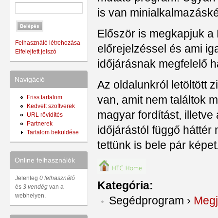
is van minialkalmazásk
Először is megkapjuk a H
Felhasználó létrehozása
előrejelzéssel és ami ig
Elfelejtett jelszó
időjárásnak megfelelő h
Navigáció
Az oldalunkról letöltött
van, amit nem találtok m
Friss tartalom
Kedvelt szoftverek
magyar fordítást, illetve
URL rövidítés
Partnerek
időjárástól függő hátt
Tartalom beküldése
tettünk is bele pár képet
Online felhasználók
Jelenleg
0 felhasználó
Kategória:
és
3 vendég
van a
webhelyen.
Segédprogram
›
Megj