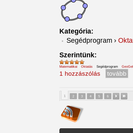
Kategória:
Segédprogram
›
Okta
Szerintünk:
Matemaitikai
Oktatás
Segédprogram
GeoGe
1 hozzászólás
tovább
1
2
3
4
5
6