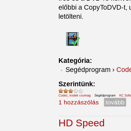
előbbi a CopyToDVD-t, 
letölteni.
Kategória:
Segédprogram
›
Code
Szerintünk:
Codec, kodek csomag
Segédprogram
KC Soft
1 hozzászólás
tovább
HD Speed