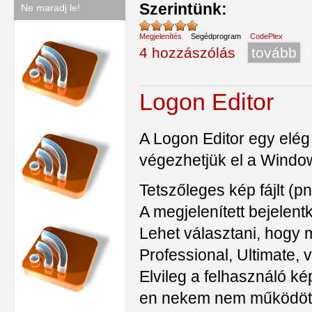
Szerintünk:
Ne maradj le!
Megjelenítés
Segédprogram
CodePlex
4 hozzászólás
tovább
Logon Editor
A Logon Editor egy elé
végezhetjük el a Windo
Tetszőleges kép fájlt (pn
A megjelenített bejelent
Lehet választani, hogy m
Professional, Ultimate,
Elvileg a felhasználó ké
en nekem nem működöt