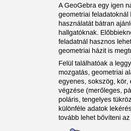
A GeoGebra egy igen nag
geometriai feladatoknál
használatát bátran aján
hallgatóknak. Előbbiek
feladatnál hasznos lehe
geometriai házit is meg
Felül találhatóak a leg
mozgatás, geometriai al
egyenes, sokszög, kör, e
végzése (merőleges, pá
poláris, tengelyes tükröz
különféle adatok lekérés
tovább lehet bővíteni a