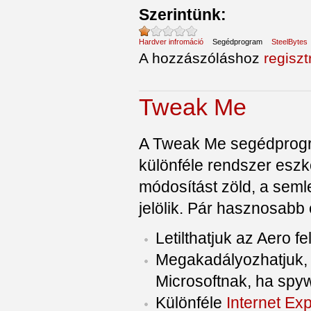
Szerintünk:
Hardver infromáció
Segédprogram
SteelBytes
A hozzászóláshoz
regiszt
Tweak Me
A Tweak Me segédprogram
különféle rendszer eszkö
módosítást zöld, a semle
jelölik. Pár hasznosabb
Letilthatjuk az Aero fe
Megakadályozhatjuk, 
Microsoftnak, ha spyw
Különféle
Internet Exp