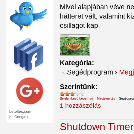
Mivel alapjában véve ne
hátteret vált, valamint
csillagot kap.
Kategória:
Segédprogram
›
Megj
Szerintünk:
Bejelentkező képernyő
Megjelenítés
Segédpro
1 hozzászólás
Letoltés.com
on Google+
Shutdown Timer