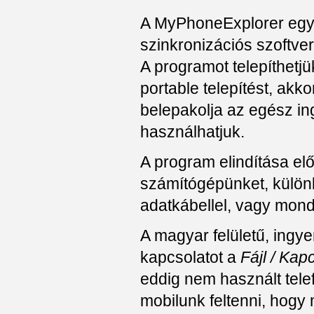
A MyPhoneExplorer egy 
szinkronizációs szoftve
A programot telepíthetj
portable telepítést, akk
belepakolja az egész ing
használhatjuk.
A program elindítása elő
számítógépünket, külön
adatkábellel, vagy mond
A magyar felületű, ingy
kapcsolatot a
Fájl / Kap
eddig nem használt telef
mobilunk feltenni, hogy