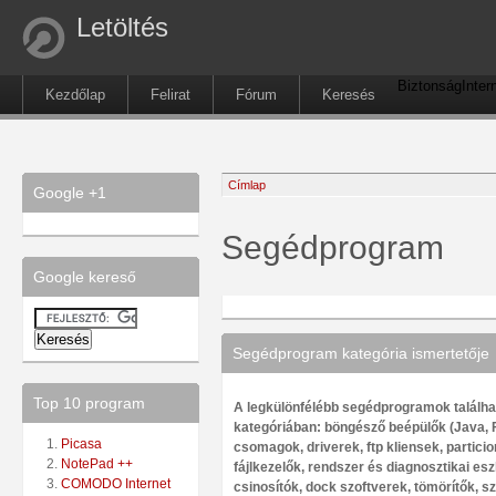
Letöltés
Biztonság
Inter
Kezdőlap
Felirat
Fórum
Keresés
Címlap
Google +1
Segédprogram
Google kereső
Segédprogram kategória ismertetője
Top 10 program
A legkülönfélébb segédprogramok találh
kategóriában: böngésző beépülők (Java, 
Picasa
csomagok, driverek, ftp kliensek, partici
NotePad ++
fájlkezelők, rendszer és diagnosztikai e
COMODO Internet
csinosítók, dock szoftverek, tömörítők, 