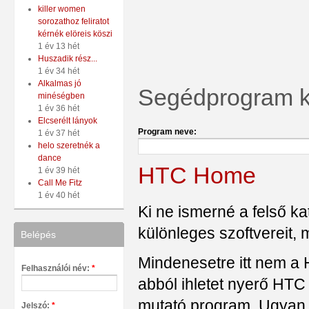
killer women
sorozathoz feliratot
kérnék elöreis köszi
1 év 13 hét
Huszadik rész...
1 év 34 hét
Alkalmas jó
Segédprogram ka
minéségben
1 év 36 hét
Elcserélt lányok
Program neve:
1 év 37 hét
helo szeretnék a
dance
HTC Home
1 év 39 hét
Call Me Fitz
1 év 40 hét
Ki ne ismerné a felső k
különleges szoftvereit,
Belépés
Mindenesetre itt nem a
Felhasználói név:
*
abból ihletet nyerő HTC
mutató program. Ugyan
Jelszó:
*