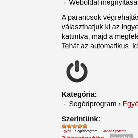
Weboldal megnyitás
A parancsok végrehajtásá
választhatjuk ki az ingy
kattintva, majd a megfe
Tehát az automatikus, idő
Kategória:
Segédprogram
›
Egy
Szerintünk:
Egyéb
Segédprogram
Sinvise Systems