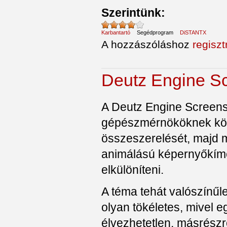
Szerintünk:
Karbantartó
Segédprogram
DiSTANTX
A hozzászóláshoz
regiszt
Deutz Engine S
A Deutz Engine Screens
gépészmérnököknek köt
összeszerelését, majd m
animálású képernyőkímél
elkülöníteni.
A téma tehát valószínű
olyan tökéletes, mivel e
élvezhetetlen, másrészr