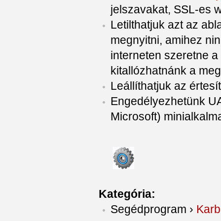
jelszavakat, SSL-es 
Letilthatjuk azt az abl
megnyitni, amihez ninc
interneten szeretne a
kitallózhatnánk a megf
Leállíthatjuk az értesí
Engedélyezhetünk UAC
Microsoft) minialkalm
Kategória:
Segédprogram
›
Karb