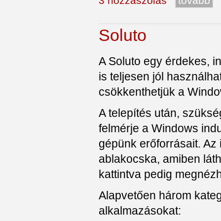
3 hozzászólás
tovább
Soluto
A Soluto egy érdekes, in
is teljesen jól használh
csökkenthetjük a Window
A telepítés után, szüks
felmérje a Windows indul
gépünk erőforrásait. Az 
ablakocska, amiben látha
kattintva pedig megnézhe
Alapvetően három kategó
alkalmazásokat: