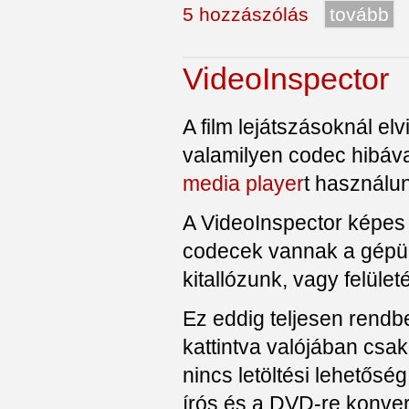
5 hozzászólás
tovább
VideoInspector
A film lejátszásoknál e
valamilyen codec hibáva
media player
t használun
A VideoInspector képes
codecek vannak a gépünkö
kitallózunk, vagy felüle
Ez eddig teljesen rendb
kattintva valójában csa
nincs letöltési lehetős
írós és a DVD-re konver