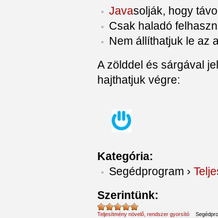
Java
solják, hogy távo
Csak haladó felhaszná
Nem állíthatjuk le az 
A zölddel és sárgával j
hajthatjuk végre:
Kategória:
Segédprogram
›
Telj
Szerintünk:
Teljesítmény növelő, rendszer gyorsító
Segédpr