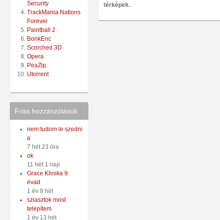
Security
térképek.
TrackMania Nations
Forever
Paintball 2
BonkEnc
Scorched 3D
Opera
PeaZip
Utorrent
Friss hozzászólások
nem tudom le szedni
a
7 hét 23 óra
ok
11 hét 1 nap
Grace Klinika 9.
évad
1 év 9 hét
sziasztok most
telepítem
1 év 13 hét