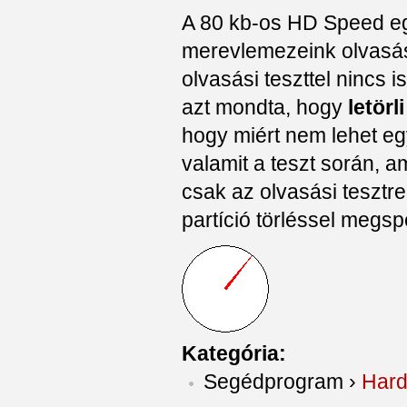
A 80 kb-os HD Speed e
merevlemezeink olvasási
olvasási teszttel nincs 
azt mondta, hogy
letörl
hogy miért nem lehet egy
valamit a teszt során, 
csak az olvasási tesztre
partíció törléssel megsp
Kategória:
Segédprogram
›
Hard