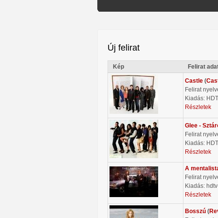
Új felirat
Kép
Felirat ada
Castle
(
Cas
Felirat nyel
Kiadás: HD
Részletek
Glee - Sztá
Felirat nyel
Kiadás: HD
Részletek
A mentalist
Felirat nyel
Kiadás: hdtv
Részletek
Bosszú
(
Re